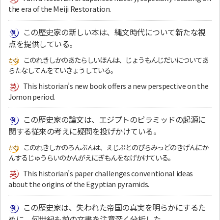
the era of the Meiji Restoration.
この歴史家の新しい本は、縄文時代について新たな視
点を提供している。
このれきしかのあたらしいほんは、じょうもんじだいについてあ
らたなしてんをていきょうしている。
This historian’s new book offers a new perspective on the
Jomon period.
この歴史家の論文は、エジプトのピラミッドの起源に
関する従来の考えに疑問を投げかけている。
このれきしかのろんぶんは、えじぷとのぴらみっどのきげんにか
んするじゅうらいのかんがえにぎもんをなげかけている。
This historian’s paper challenges conventional ideas
about the origins of the Egyptian pyramids.
この歴史家は、失われた帝国の真実を明らかにするた
めに、何世紀も前の文書を注意深く分析した。