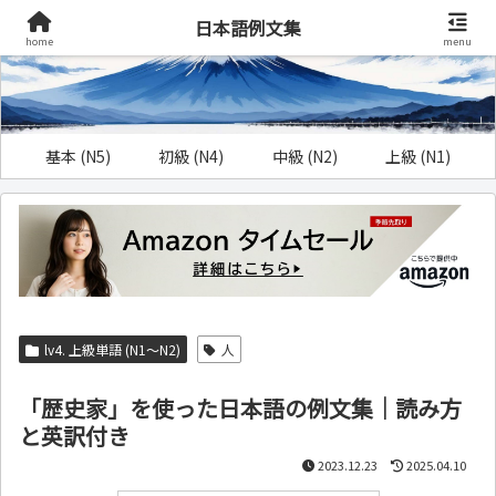
日本語例文集
home
menu
基本 (N5)
初級 (N4)
中級 (N2)
上級 (N1)
lv4. 上級単語 (N1～N2)
人
「歴史家」を使った日本語の例文集｜読み方
と英訳付き
2023.12.23
2025.04.10