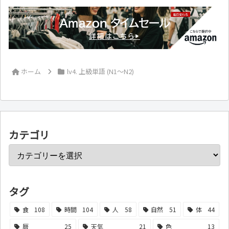
ホーム
lv4. 上級単語 (N1～N2)
カテゴリ
タグ
食
108
時間
104
人
58
自然
51
体
44
暦
25
天気
21
色
13