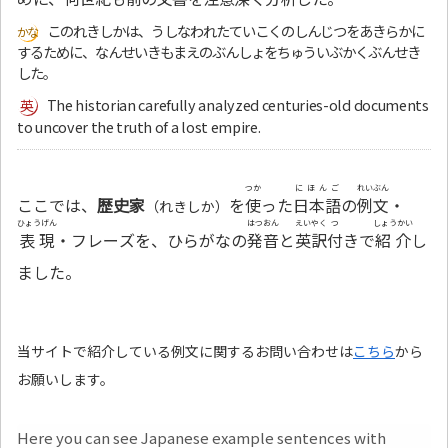
このれきしかは、うしなわれたていこくのしんじつをあきらかに
するために、なんせいきもまえのぶんしょをちゅういぶかくぶんせき
した。
The historian carefully analyzed centuries-old documents
to uncover the truth of a lost empire.
つか
にほんご
れいぶん
ここでは、
歴史家
を
使
った
日本語
の
例文
・
（れきしか）
ひょうげん
はつおん
えいやく
つ
しょうかい
表現
・フレーズを、ひらがなの
発音
と
英訳
付
きで
紹介
し
ました。
当サイトで紹介している例文に関するお問い合わせは
こちら
から
お願いします。
Here you can see Japanese example sentences with