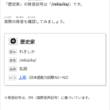
「歴史家」の
発音記号
は「
/ɾekiɕika/
」です。
じっさい
はつおん
かくにん
実際
の
発音
も
確認
してみましょう。
歴史家
れきしか
読み
/ɾekiɕika/
発音
名詞
品詞
上級
ﾚﾍﾞﾙ
※発音記号は、IPA（国際音声記号）に基づいています。