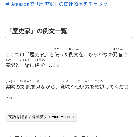
➡ Amazonで「歴史家」の関連商品をチェック
「歴史家」の例文一覧
つか
れいぶん
はつおん
ここでは「歴史家」を
使
った
例文
を、ひらがなの
発音
と
えいやく
いっしょ
しょうかい
英訳
と
一緒
に
紹介
します。
じっさい
ぶんみゃく
み
いみ
つか
かた
かくにん
実際
の
文脈
を
見
ながら、
意味
や
使
い
方
を
確認
してくださ
い。
英語を隠す / 隐藏英文 / Hide English