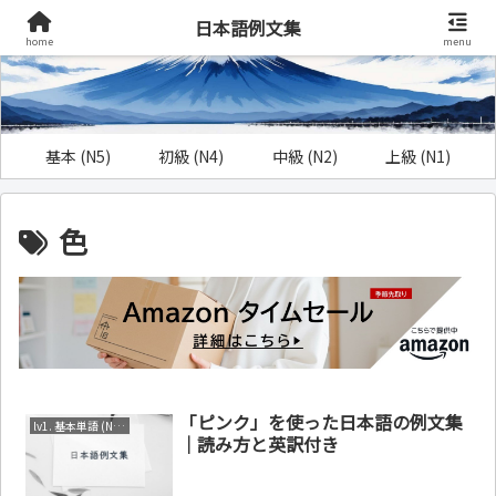
日本語例文集
home
menu
基本 (N5)
初級 (N4)
中級 (N2)
上級 (N1)
色
「ピンク」を使った日本語の例文集
lv1. 基本単語 (N4～N5)
｜読み方と英訳付き