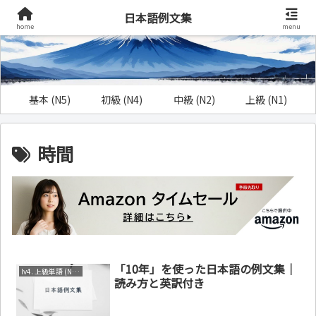
日本語例文集
home
menu
基本 (N5)
初級 (N4)
中級 (N2)
上級 (N1)
時間
「10年」を使った日本語の例文集｜
lv4. 上級単語 (N1～N2)
読み方と英訳付き