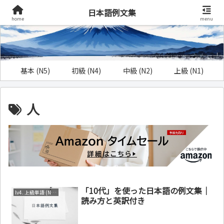
日本語例文集
home
menu
基本 (N5)
初級 (N4)
中級 (N2)
上級 (N1)
人
「10代」を使った日本語の例文集｜
lv4. 上級単語 (N1～N2)
読み方と英訳付き