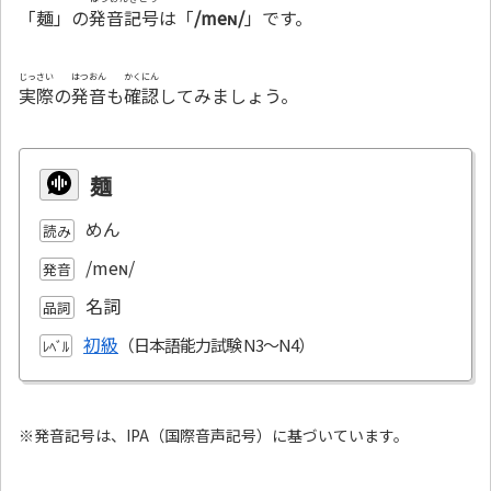
「麺」の
発音記号
は「
/meɴ/
」です。
じっさい
はつおん
かくにん
実際
の
発音
も
確認
してみましょう。
麺
めん
読み
/meɴ/
発音
名詞
品詞
初級
ﾚﾍﾞﾙ
※発音記号は、IPA（国際音声記号）に基づいています。