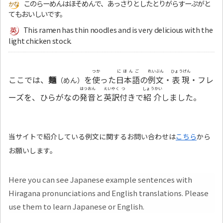
このらーめんはほそめんで、あっさりとしたとりがらすーぷがと
てもおいしいです。
This ramen has thin noodles and is very delicious with the
light chicken stock.
つか
にほんご
れいぶん
ひょうげん
ここでは、
麺
を
使
った
日本語
の
例文
・
表現
・フレ
（めん）
はつおん
えいやく
つ
しょうかい
ーズを、ひらがなの
発音
と
英訳
付
きで
紹介
しました。
当サイトで紹介している例文に関するお問い合わせは
こちら
から
お願いします。
Here you can see Japanese example sentences with
Hiragana pronunciations and English translations. Please
use them to learn Japanese or English.