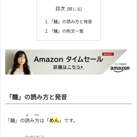
目次
「麺」の読み方と発音
「麺」の例文一覧
「麺」の読み方と発音
よ
かた
「麺」の
読
み
方
は「
めん
」です。
はつおんきごう