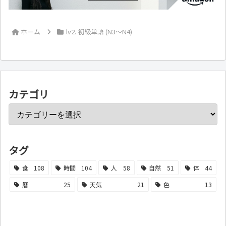
ホーム
lv2. 初級単語 (N3～N4)
カテゴリ
タグ
食
108
時間
104
人
58
自然
51
体
44
暦
25
天気
21
色
13