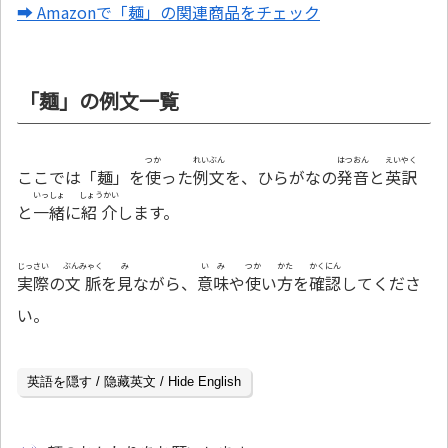
➡ Amazonで「麺」の関連商品をチェック
「麺」の例文一覧
つか
れいぶん
はつおん
えいやく
ここでは「麺」を
使
った
例文
を、ひらがなの
発音
と
英訳
いっしょ
しょうかい
と
一緒
に
紹介
します。
じっさい
ぶんみゃく
み
いみ
つか
かた
かくにん
実際
の
文脈
を
見
ながら、
意味
や
使
い
方
を
確認
してくださ
い。
英語を隠す / 隐藏英文 / Hide English