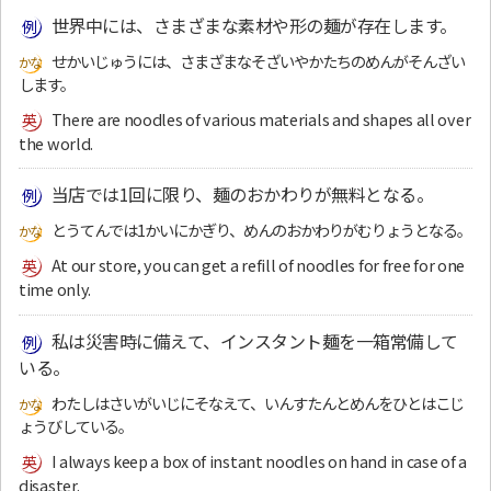
世界中には、さまざまな素材や形の麺が存在します。
せかいじゅうには、さまざまなそざいやかたちのめんがそんざい
します。
There are noodles of various materials and shapes all over
the world.
当店では1回に限り、麺のおかわりが無料となる。
とうてんでは1かいにかぎり、めんのおかわりがむりょうとなる。
At our store, you can get a refill of noodles for free for one
time only.
私は災害時に備えて、インスタント麺を一箱常備して
いる。
わたしはさいがいじにそなえて、いんすたんとめんをひとはこじ
ょうびしている。
I always keep a box of instant noodles on hand in case of a
disaster.