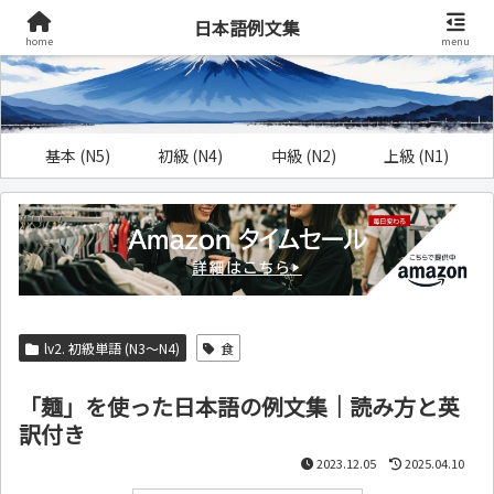
日本語例文集
home
menu
基本 (N5)
初級 (N4)
中級 (N2)
上級 (N1)
lv2. 初級単語 (N3～N4)
食
「麺」を使った日本語の例文集｜読み方と英
訳付き
2023.12.05
2025.04.10