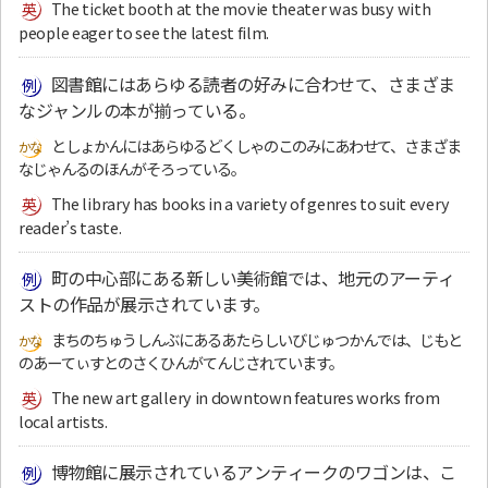
The ticket booth at the movie theater was busy with
people eager to see the latest film.
図書館にはあらゆる読者の好みに合わせて、さまざま
なジャンルの本が揃っている。
としょかんにはあらゆるどくしゃのこのみにあわせて、さまざま
なじゃんるのほんがそろっている。
The library has books in a variety of genres to suit every
reader’s taste.
町の中心部にある新しい美術館では、地元のアーティ
ストの作品が展示されています。
まちのちゅうしんぶにあるあたらしいびじゅつかんでは、じもと
のあーてぃすとのさくひんがてんじされています。
The new art gallery in downtown features works from
local artists.
博物館に展示されているアンティークのワゴンは、こ