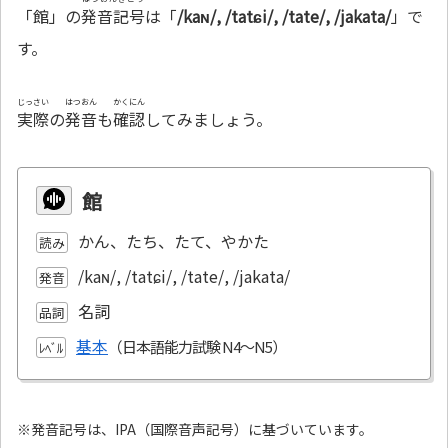
「館」の
発音記号
は「
/kaɴ/, /tatɕi/, /tate/, /jakata/
」で
す。
じっさい
はつおん
かくにん
実際
の
発音
も
確認
してみましょう。
館
かん、たち、たて、やかた
読み
/kaɴ/, /tatɕi/, /tate/, /jakata/
発音
名詞
品詞
基本
ﾚﾍﾞﾙ
※発音記号は、IPA（国際音声記号）に基づいています。