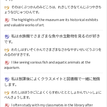
そのはくぶつかんのみどころは、れきしてきなてんじぶつやきち
ょうなびじゅつひんです。
The highlights of the museum are its historical exhibits
and valuable works of art.
私は水族館でさまざまな魚や水生動物を見るのが好き
です。
わたしはすいぞくかんでさまざまなさかなやすいせいどうぶつを
みるのがすきです。
I like seeing various fish and aquatic animals at the
aquarium.
私は放課後によくクラスメイトと図書館で一緒に勉強
します。
わたしはほうかごによくくらすめいとととしょかんでいっしょに
べんきょうします。
I often study with my classmates in the library after