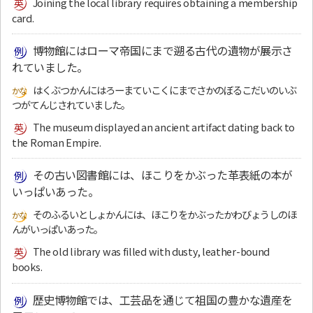
Joining the local library requires obtaining a membership
card.
博物館にはローマ帝国にまで遡る古代の遺物が展示さ
れていました。
はくぶつかんにはろーまていこくにまでさかのぼるこだいのいぶ
つがてんじされていました。
The museum displayed an ancient artifact dating back to
the Roman Empire.
その古い図書館には、ほこりをかぶった革表紙の本が
いっぱいあった。
そのふるいとしょかんには、ほこりをかぶったかわびょうしのほ
んがいっぱいあった。
The old library was filled with dusty, leather-bound
books.
歴史博物館では、工芸品を通じて祖国の豊かな遺産を