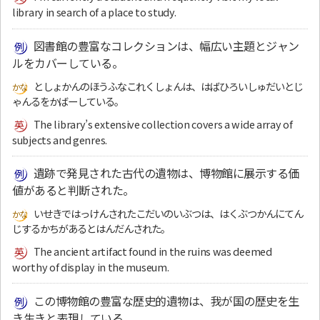
library in search of a place to study.
図書館の豊富なコレクションは、幅広い主題とジャン
ルをカバーしている。
としょかんのほうふなこれくしょんは、はばひろいしゅだいとじ
ゃんるをかばーしている。
The library’s extensive collection covers a wide array of
subjects and genres.
遺跡で発見された古代の遺物は、博物館に展示する価
値があると判断された。
いせきではっけんされたこだいのいぶつは、はくぶつかんにてん
じするかちがあるとはんだんされた。
The ancient artifact found in the ruins was deemed
worthy of display in the museum.
この博物館の豊富な歴史的遺物は、我が国の歴史を生
き生きと表現している。