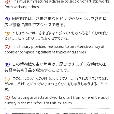
The museum features a diverse collection of artistic works
from various periods.
図書館では、さまざまなトピックやジャンルを含む幅
広い書籍に無料でアクセスできる。
としょかんでは、さまざまなとぴっくやじゃんるをふくむはばひ
ろいしょせきにむりょうであくせすできる。
The library provides free access to an extensive array of
books encompassing different topics and genres.
この博物館の主な焦点は、歴史のさまざまな時代の工
芸品や芸術作品を収集することです。
このはくぶつかんのおもなしょうてんは、れきしのさまざまなじ
だいのこうげいひんやげいじゅつさくひんをしゅうしゅうすることで
す。
Collecting artifacts and works of art from different eras of
history is the main focus of this museum.