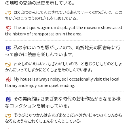
の地域の交通の歴史を示している。
はくぶつかんにてんじされているあんてぃーくのわごんは、この
ちいきのこうつうのれきしをしめしている。
The antique wagon on display at the museum showcased
the history of transportation in the area.
私の家はいつも騒がしいので、時折地元の図書館に行
って静かに読書を楽しんでいます。
わたしのいえはいつもさわがしいので、ときおりじもとのとしょ
かんにいってしずかにどくしょをたのしんでいます。
My house is always noisy, so I occasionally visit the local
library and enjoy some quiet reading.
その美術館はさまざまな時代の芸術作品からなる多様
なコレクションを展示している。
そのびじゅつかんはさまざまなじだいのげいじゅつさくひんから
なるたようなこれくしょんをてんじしている。