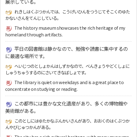
展示している。
れきしはくぶつかんでは、こうげいひんをつうじてそこくのゆた
かないさんをてんじしている。
The history museum showcases the rich heritage of my
homeland through artifacts.
平日の図書館は静かなので、勉強や読書に集中するの
に最適な場所です。
へいじつのとしょかんはしずかなので、べんきょうやどくしょに
しゅうちゅうするのにさいてきなばしょです。
The library is quiet on weekdays and is a great place to
concentrate on studying or reading.
この都市には豊かな文化遺産があり、多くの博物館や
美術館がある。
このとしにはゆたかなぶんかいさんがあり、おおくのはくぶつか
んやびじゅつかんがある。
The city has a rich cultural heritage, with many museums