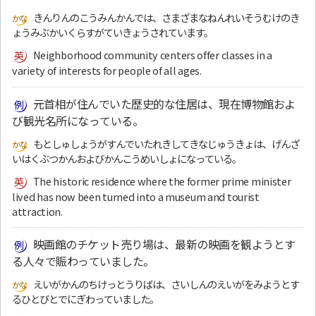
きんりんのこうみんかんでは、さまざまなねんれいそうむけのき
ょうみぶかいくらすがていきょうされています。
Neighborhood community centers offer classes in a
variety of interests for people of all ages.
元首相が住んでいた歴史的な住居は、現在博物館およ
び観光名所になっている。
もとしゅしょうがすんでいたれきしてきなじゅうきょは、げんざ
いはくぶつかんおよびかんこうめいしょになっている。
The historic residence where the former prime minister
lived has now been turned into a museum and tourist
attraction.
映画館のチケット売り場は、最新の映画を観ようとす
る人々で賑わっていました。
えいがかんのちけっとうりばは、さいしんのえいがをみようとす
るひとびとでにぎわっていました。