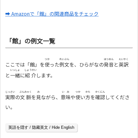
➡ Amazonで「館」の関連商品をチェック
「館」の例文一覧
つか
れいぶん
はつおん
えいやく
ここでは「館」を
使
った
例文
を、ひらがなの
発音
と
英訳
いっしょ
しょうかい
と
一緒
に
紹介
します。
じっさい
ぶんみゃく
み
いみ
つか
かた
かくにん
実際
の
文脈
を
見
ながら、
意味
や
使
い
方
を
確認
してくださ
い。
英語を隠す / 隐藏英文 / Hide English