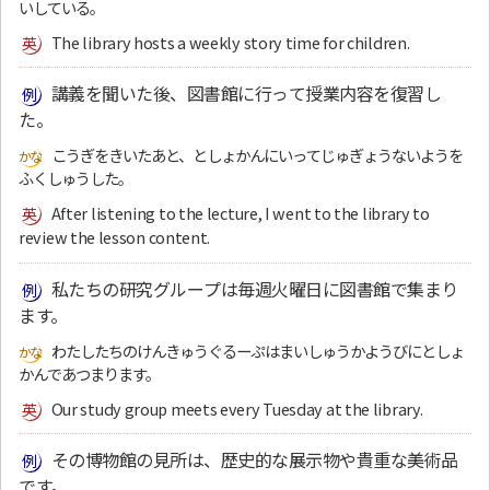
いしている。
The library hosts a weekly story time for children.
講義を聞いた後、図書館に行って授業内容を復習し
た。
こうぎをきいたあと、としょかんにいってじゅぎょうないようを
ふくしゅうした。
After listening to the lecture, I went to the library to
review the lesson content.
私たちの研究グループは毎週火曜日に図書館で集まり
ます。
わたしたちのけんきゅうぐるーぷはまいしゅうかようびにとしょ
かんであつまります。
Our study group meets every Tuesday at the library.
その博物館の見所は、歴史的な展示物や貴重な美術品
です。