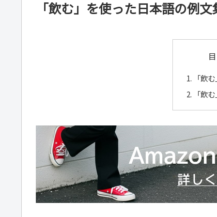
「飲む」を使った日本語の例文
目
「飲む
「飲む