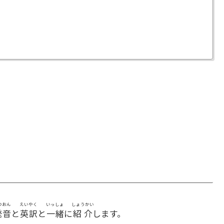
つおん
えいやく
いっしょ
しょうかい
発音
と
英訳
と
一緒
に
紹介
します。