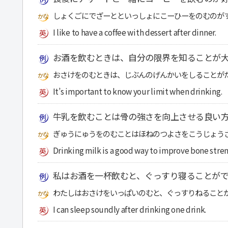
しょくごにでざーとといっしょにこーひーをのむのが
I like to have a coffee with dessert after dinner.
お酒を飲むときは、自分の限界を知ることが
おさけをのむときは、じぶんのげんかいをしることが
It’s important to know your limit when drinking.
牛乳を飲むことは骨の強さを向上させる良い
ぎゅうにゅうをのむことはほねのつよさをこうじょう
Drinking milk is a good way to improve bone stren
私はお酒を一杯飲むと、ぐっすり寝ることが
わたしはおさけをいっぱいのむと、ぐっすりねること
I can sleep soundly after drinking one drink.