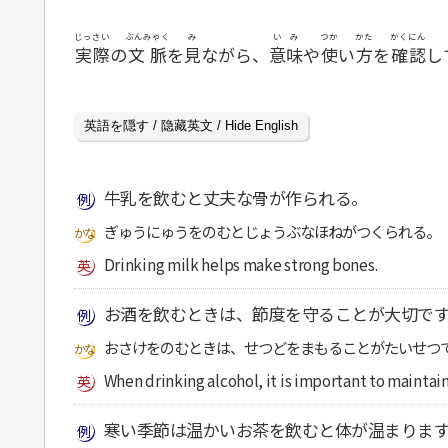
じっさい
ぶんみゃく
み
いみ
つか
かた
かくにん
実際
の
文脈
を
見
ながら、
意味
や
使
い
方
を
確認
し
英語を隠す / 隐藏英文 / Hide English
牛乳を飲むと丈夫な骨が作られる。
ぎゅうにゅうをのむとじょうぶなほねがつくられる。
Drinking milk helps make strong bones.
お酒を飲むときは、節度を守ることが大切で
おさけをのむときは、せつどをまもることがたいせつ
When drinking alcohol, it is important to maintai
寒い季節は温かいお茶を飲むと体が温まりま