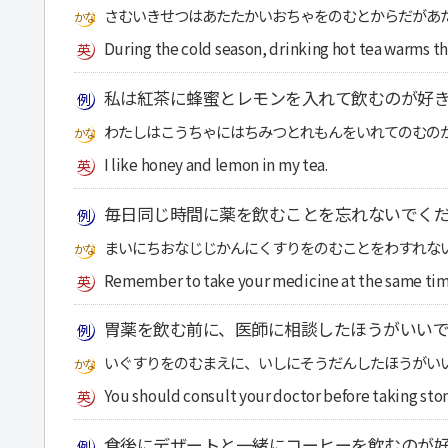
さむいきせつはあたたかいおちゃをのむとからだがあ
During the cold season, drinking hot tea warms th
私は紅茶に蜂蜜とレモンを入れて飲むのが好
わたしはこうちゃにはちみつとれもんをいれてのむの
I like honey and lemon in my tea.
毎日同じ時間に薬を飲むことを忘れないでく
まいにちおなじじかんにくすりをのむことをわすれな
Remember to take your medicine at the same tim
胃薬を飲む前に、医師に相談したほうがいい
いぐすりをのむまえに、いしにそうだんしたほうがい
You should consult your doctor before taking st
食後にデザートと一緒にコーヒーを飲むのが