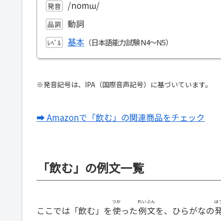
/nomɯ/
発音
動詞
品詞
基本
ﾚﾍﾞﾙ
※発音記号は、IPA（国際音声記号）に基づいています。
➡ Amazonで「飲む」の関連商品をチェック
「飲む」の例文一覧
つか
れいぶん
は
ここでは「飲む」を
使
った
例文
を、ひらがなの