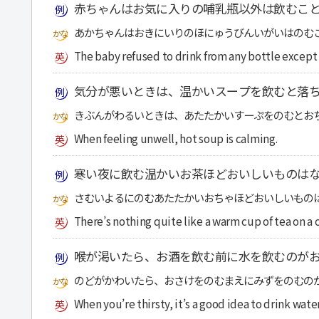
赤ちゃんはお気に入りの哺乳瓶以外は飲むこ
あかちゃんはおきにいりのほにゅうびんいがいはのむ
The baby refused to drink from any bottle except 
気分が悪いときは、温かいスープを飲むと落
きぶんがわるいときは、あたたかいすーぷをのむとお
When feeling unwell, hot soup is calming.
寒い夜に飲む温かいお茶ほどおいしいものは
さむいよるにのむあたたかいおちゃほどおいしいもの
There’s nothing quite like a warm cup of tea on a c
喉が渇いたら、お酒を飲む前に水を飲むのが
のどがかわいたら、おさけをのむまえにみずをのむの
When you’re thirsty, it’s a good idea to drink wate