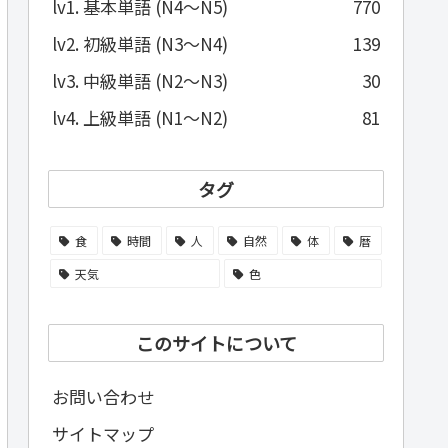
lv1. 基本単語 (N4～N5)
770
lv2. 初級単語 (N3～N4)
139
lv3. 中級単語 (N2～N3)
30
lv4. 上級単語 (N1～N2)
81
タグ
食
時間
人
自然
体
暦
天気
色
このサイトについて
お問い合わせ
サイトマップ