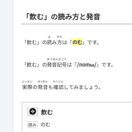
「飲む」の読み方と発音
よ
かた
「飲む」の
読
み
方
は「
のむ
」です。
はつおんきごう
「飲む」の
発音記号
は「
/nomɯ/
」です。
じっさい
はつおん
かくにん
実際
の
発音
も
確認
してみましょう。
飲む
のむ
読み