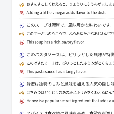
おすをすこしくわえると、りょうりにふうみがましま
Adding a little vinegar adds flavor to the dish.
このスープは濃厚で、風味豊かな味わいです。
このすーぷはのうこうで、ふうみゆたかなあじわいで
This soup has a rich, savory flavor.
このパスタソースは、ピリッとした風味が特
このぱすたそーすは、ぴりっとしたふうみがとくちょ
This pasta sauce has a tangy flavor.
蜂蜜は独特の甘みと風味を加える人気の隠し
はちみつはどくとくのあまみとふうみをくわえるにん
Honey is a popular secret ingredient that adds a 
スパイスは食べ物の風味を高め、食欲を刺激