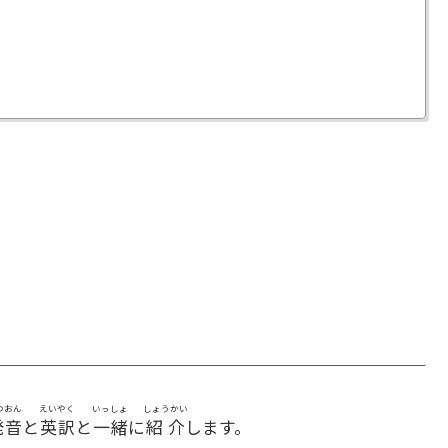
つおん
えいやく
いっしょ
しょうかい
発音
と
英訳
と
一緒
に
紹介
します。