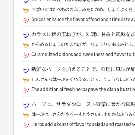
すぱいすはたべもののふうみをたかめ、しょくよくを
Spices enhance the flavor of food and stimulate a
カラメル状の玉ねぎが、料理に甘みと風味を
からめるじょうのたまねぎが、りょうりにあまみとふ
Caramelized onions add sweetness and flavor to t
新鮮なハーブを加えることで、料理に風味が
しんせんなはーぶをくわえることで、りょうりにふう
The addition of fresh herbs gave the dish a burst of
ハーブは、サラダやロースト野菜に豊かな風
はーぶは、さらだやろーすとやさいにゆたかなふうみ
Herbs add a burst of flavor to salads and roasted 