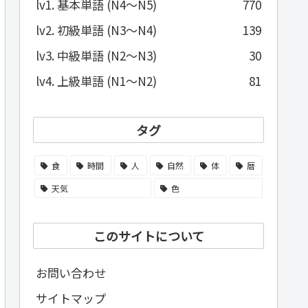
lv1. 基本単語 (N4～N5)
770
lv2. 初級単語 (N3～N4)
139
lv3. 中級単語 (N2～N3)
30
lv4. 上級単語 (N1～N2)
81
タグ
食
時間
人
自然
体
暦
天気
色
このサイトについて
お問い合わせ
サイトマップ