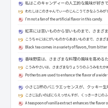
私はこのキャンディーの人工的な風味が好き
わたしはこのきゃんでぃーのじんこうてきなふうみが
I’m not a fan of the artificial flavor in this candy.
紅茶には苦いものから甘いものまで、さまざ
こうちゃにはにがいものからあまいものまで、さまざ
Black tea comes in a variety of flavors, from bitter
香味野菜は、さまざまな料理の風味を高める
こうみやさいは、さまざまなりょうりのふうみをたか
Potherbs are used to enhance the flavor of a wide v
小さじ1杯のバニラエッセンスが、クッキー生
こさじ1ぱいのばにらえっせんすが、くっきーきじのふ
A teaspoon of vanilla extract enhances the flavor 