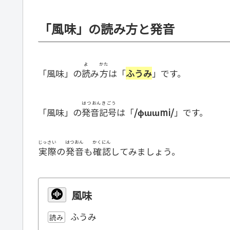
「風味」の読み方と発音
よ
かた
「風味」の
読
み
方
は「
ふうみ
」です。
はつおんきごう
「風味」の
発音記号
は「
/ɸɯɯmi/
」です。
じっさい
はつおん
かくにん
実際
の
発音
も
確認
してみましょう。
風味
ふうみ
読み