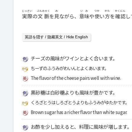
じっさい
ぶんみゃく
み
いみ
つか
かた
かくにん
実際
の
文脈
を
見
ながら、
意味
や
使
い
方
を
確認
し
英語を隠す / 隐藏英文 / Hide English
チーズの風味がワインとよく合います。
ちーずのふうみがわいんとよくあいます。
The flavor of the cheese pairs well with wine.
黒砂糖は白砂糖よりも風味が豊かです。
くろざとうはしろざとうよりもふうみがゆたかです。
Brown sugar has a richer flavor than white sugar.
お酢を少し加えると、料理に風味が増します。