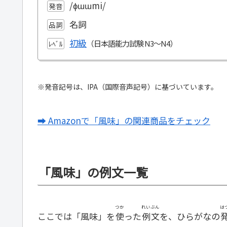
/ɸɯɯmi/
発音
名詞
品詞
初級
ﾚﾍﾞﾙ
※発音記号は、IPA（国際音声記号）に基づいています。
➡ Amazonで「風味」の関連商品をチェック
「風味」の例文一覧
つか
れいぶん
は
ここでは「風味」を
使
った
例文
を、ひらがなの