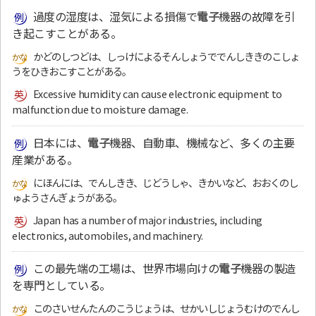
過度の湿度は、湿気による損傷で
電子
機器の故障を引
き起こすことがある。
かどのしつどは、しっけによるそんしょうででんしききのこしょ
うをひきおこすことがある。
Excessive humidity can cause electronic equipment to
malfunction due to moisture damage.
日本には、
電子
機器、自動車、機械など、多くの主要
産業がある。
にほんには、でんしきき、じどうしゃ、きかいなど、おおくのし
ゅようさんぎょうがある。
Japan has a number of major industries, including
electronics, automobiles, and machinery.
この最先端の工場は、世界市場向けの
電子
機器の製造
を専門としている。
このさいせんたんのこうじょうは、せかいしじょうむけのでんし