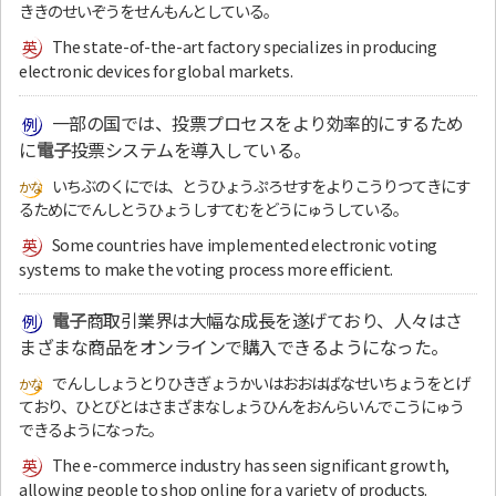
ききのせいぞうをせんもんとしている。
The state-of-the-art factory specializes in producing
electronic devices for global markets.
一部の国では、投票プロセスをより効率的にするため
に
電子
投票システムを導入している。
いちぶのくにでは、とうひょうぷろせすをよりこうりつてきにす
るためにでんしとうひょうしすてむをどうにゅうしている。
Some countries have implemented electronic voting
systems to make the voting process more efficient.
電子
商取引業界は大幅な成長を遂げており、人々はさ
まざまな商品をオンラインで購入できるようになった。
でんししょうとりひきぎょうかいはおおはばなせいちょうをとげ
ており、ひとびとはさまざまなしょうひんをおんらいんでこうにゅう
できるようになった。
The e-commerce industry has seen significant growth,
allowing people to shop online for a variety of products.