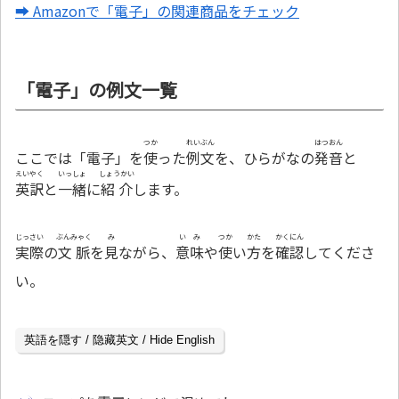
➡ Amazonで「電子」の関連商品をチェック
「電子」の例文一覧
つか
れいぶん
はつおん
ここでは「電子」を
使
った
例文
を、ひらがなの
発音
と
えいやく
いっしょ
しょうかい
英訳
と
一緒
に
紹介
します。
じっさい
ぶんみゃく
み
いみ
つか
かた
かくにん
実際
の
文脈
を
見
ながら、
意味
や
使
い
方
を
確認
してくださ
い。
英語を隠す / 隐藏英文 / Hide English