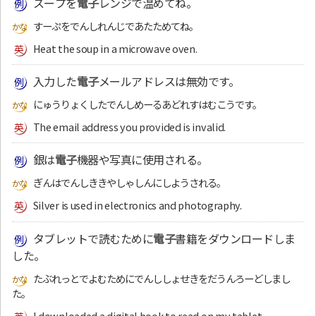
スープを
電子
レンジで温めてね。
すーぷをでんしれんじであたためてね。
Heat the soup in a microwave oven.
入力した
電子
メールアドレスは無効です。
にゅうりょくしたでんしめーるあどれすはむこうです。
The email address you provided is invalid.
銀は
電子
機器や写真に使用される。
ぎんはでんしききやしゃしんにしようされる。
Silver is used in electronics and photography.
タブレットで読むために
電子
書籍をダウンロードしま
した。
たぶれっとでよむためにでんししょせきをだうんろーどしまし
た。
I downloaded a digital book to read on my tablet.