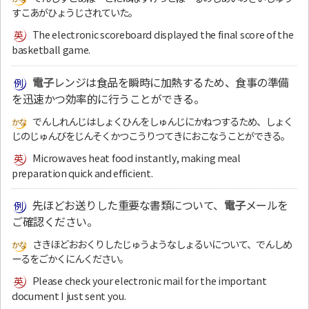
すこあがひょうじされていた。
The electronic scoreboard displayed the final score of the
basketball game.
電子
レンジは食品を瞬時に加熱するため、食事の準備
を迅速かつ効率的に行うことができる。
でんしれんじはしょくひんをしゅんじにかねつするため、しょく
じのじゅんびをじんそくかつこうりつてきにおこなうことができる。
Microwaves heat food instantly, making meal
preparation quick and efficient.
先ほどお送りした重要な書類について、
電子
メールを
ご確認ください。
さきほどおおくりしたじゅうようなしょるいについて、でんしめ
ーるをごかくにんください。
Please check your electronic mail for the important
document I just sent you.