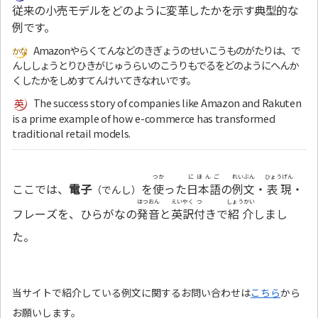
従来の小売モデルをどのように変革したかを示す典型的な
例です。
Amazonやらくてんなどのきぎょうのせいこうものがたりは、で
んししょうとりひきがじゅうらいのこうりもでるをどのようにへんか
くしたかをしめすてんけいてきなれいです。
The success story of companies like Amazon and Rakuten
is a prime example of how e-commerce has transformed
traditional retail models.
つか
にほんご
れいぶん
ひょうげん
ここでは、
電子
を
使
った
日本語
の
例文
・
表現
・
（でんし）
はつおん
えいやく
つ
しょうかい
フレーズを、ひらがなの
発音
と
英訳
付
きで
紹介
しまし
た。
当サイトで紹介している例文に関するお問い合わせは
こちら
から
お願いします。