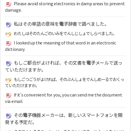
Please avoid storing electronics in damp areas to prevent
damage.
私はその単語の意味を
電子
辞書で調べました。
わたしはそのたんごのいみをでんしじしょでしらべました。
I looked up the meaning of that word in an electronic
dictionary.
もしご都合がよければ、その文書を
電子
メールで送っ
ていただけますか。
もしごつごうがよければ、そのぶんしょをでんしめーるでおくっ
ていただけますか。
If it’s convenient for you, you can send me the document
via email.
その
電子
機器メーカーは、新しいスマートフォンを開
発する予定だ。