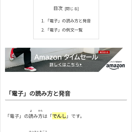
目次
「電子」の読み方と発音
「電子」の例文一覧
「電子」の読み方と発音
よ
かた
「電子」の
読
み
方
は「
でんし
」です。
はつおんきごう