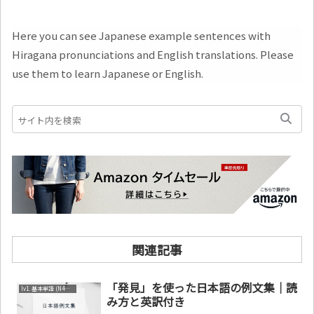
Here you can see Japanese example sentences with
Hiragana pronunciations and English translations. Please
use them to learn Japanese or English.
関連記事
「発見」を使った日本語の例文集｜読
lv1. 基本単語 (N4～N5)
み方と英訳付き