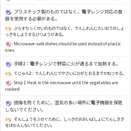
プラスチック製のものではなく、
電子
レンジ対応の食
器を使用する必要がある。
ぷらすちっくせいのものではなく、でんしれんじたいおうのしょ
っきをしようするひつようがある。
Microwave-safe dishes should be used instead of plastic
ones.
手順2：
電子
レンジで野菜に火が通るまで加熱する。
てじゅん2：でんしれんじでやさいにひがとおるまでかねつする。
Step 2: Heat in the microwave until the vegetables are
cooked.
損傷を防ぐために、湿気の多い場所に
電子
機器を保管
しないでください。
そんしょうをふせぐために、しっきのおおいばしょにでんしきき
をほかんしないでください。