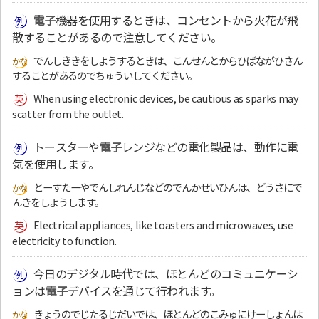
電子
機器を使用するときは、コンセントから火花が飛
散することがあるので注意してください。
でんしききをしようするときは、こんせんとからひばながひさん
することがあるのでちゅういしてください。
When using electronic devices, be cautious as sparks may
scatter from the outlet.
トースターや
電子
レンジなどの電化製品は、動作に電
気を使用します。
とーすたーやでんしれんじなどのでんかせいひんは、どうさにで
んきをしようします。
Electrical appliances, like toasters and microwaves, use
electricity to function.
今日のデジタル時代では、ほとんどのコミュニケーシ
ョンは
電子
デバイスを通じて行われます。
きょうのでじたるじだいでは、ほとんどのこみゅにけーしょんは