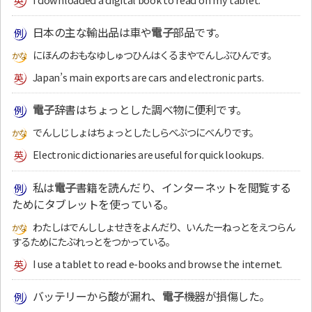
日本の主な輸出品は車や
電子
部品です。
にほんのおもなゆしゅつひんはくるまやでんしぶひんです。
Japan’s main exports are cars and electronic parts.
電子
辞書はちょっとした調べ物に便利です。
でんしじしょはちょっとしたしらべぶつにべんりです。
Electronic dictionaries are useful for quick lookups.
私は
電子
書籍を読んだり、インターネットを閲覧する
ためにタブレットを使っている。
わたしはでんししょせきをよんだり、いんたーねっとをえつらん
するためにたぶれっとをつかっている。
I use a tablet to read e-books and browse the internet.
バッテリーから酸が漏れ、
電子
機器が損傷した。