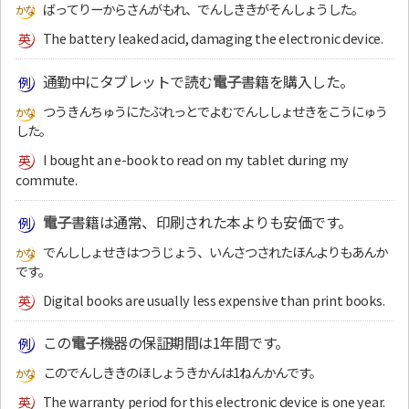
ばってりーからさんがもれ、でんしききがそんしょうした。
The battery leaked acid, damaging the electronic device.
通勤中にタブレットで読む
電子
書籍を購入した。
つうきんちゅうにたぶれっとでよむでんししょせきをこうにゅう
した。
I bought an e-book to read on my tablet during my
commute.
電子
書籍は通常、印刷された本よりも安価です。
でんししょせきはつうじょう、いんさつされたほんよりもあんか
です。
Digital books are usually less expensive than print books.
この
電子
機器の保証期間は1年間です。
このでんしききのほしょうきかんは1ねんかんです。
The warranty period for this electronic device is one year.