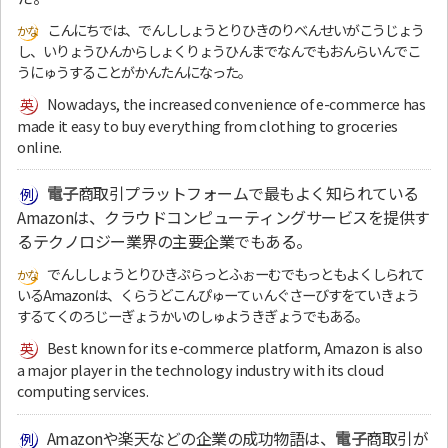
こんにちでは、でんししょうとりひきのりべんせいがこうじょう
し、いりょうひんからしょくりょうひんまでなんでもおんらいんでこ
うにゅうすることがかんたんになった。
Nowadays, the increased convenience of e-commerce has
made it easy to buy everything from clothing to groceries
online.
電子
商取引プラットフォームで最もよく知られている
Amazonは、クラウドコンピューティングサービスを提供す
るテクノロジー業界の主要企業でもある。
でんししょうとりひきぷらっとふぉーむでもっともよくしられて
いるAmazonは、くらうどこんぴゅーてぃんぐさーびすをていきょう
するてくのろじーぎょうかいのしゅようきぎょうでもある。
Best known for its e-commerce platform, Amazon is also
a major player in the technology industry with its cloud
computing services.
Amazonや楽天などの企業の成功物語は、
電子
商取引が