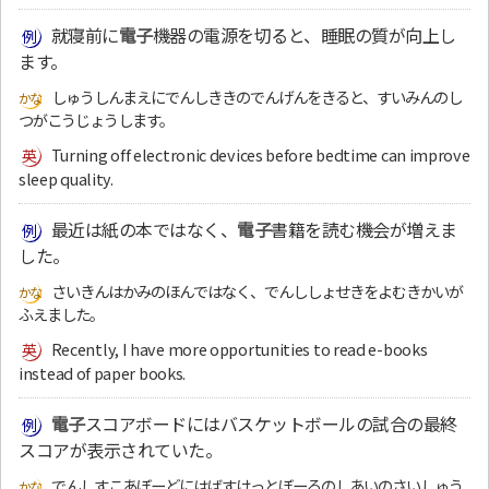
就寝前に
電子
機器の電源を切ると、睡眠の質が向上し
ます。
しゅうしんまえにでんしききのでんげんをきると、すいみんのし
つがこうじょうします。
Turning off electronic devices before bedtime can improve
sleep quality.
最近は紙の本ではなく、
電子
書籍を読む機会が増えま
した。
さいきんはかみのほんではなく、でんししょせきをよむきかいが
ふえました。
Recently, I have more opportunities to read e-books
instead of paper books.
電子
スコアボードにはバスケットボールの試合の最終
スコアが表示されていた。
でんしすこあぼーどにはばすけっとぼーるのしあいのさいしゅう