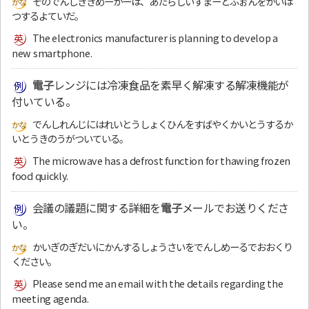
そのでんしききめーかーは、あたらしいすまーとふぉんをかいは
つするよていだ。
The electronics manufacturer is planning to develop a
new smartphone.
電子
レンジには冷凍食品を素早く解凍する解凍機能が
付いている。
でんしれんじにはれいとうしょくひんをすばやくかいとうするか
いとうきのうがついている。
The microwave has a defrost function for thawing frozen
food quickly.
会議の議題に関する詳細を
電子
メールでお送りくださ
い。
かいぎのぎだいにかんするしょうさいをでんしめーるでおおくり
ください。
Please send me an email with the details regarding the
meeting agenda.