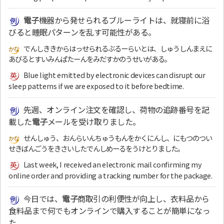
電子
機器から発せられるブルーライトは、就寝前に浴
びると睡眠パターンを乱す可能性がある。
でんしききからはっせられるぶるーらいとは、しゅうしんまえに
あびるとすいみんぱたーんをみだすかのうせいがある。
Blue light emitted by electronic devices can disrupt our
sleep patterns if we are exposed to it before bedtime.
先週、オンライン注文を確認し、荷物の追跡番号を記
載した
電子
メールを受け取りました。
せんしゅう、おんらいんちゅうもんをかくにんし、にもつのつい
せきばんごうをきさいしたでんしめーるをうけとりました。
Last week, I received an electronic mail confirming my
online order and providing a tracking number for the package.
今日では、
電子
商取引の利便性が向上し、衣料品から
食料品まで何でもオンラインで購入することが簡単になっ
た。