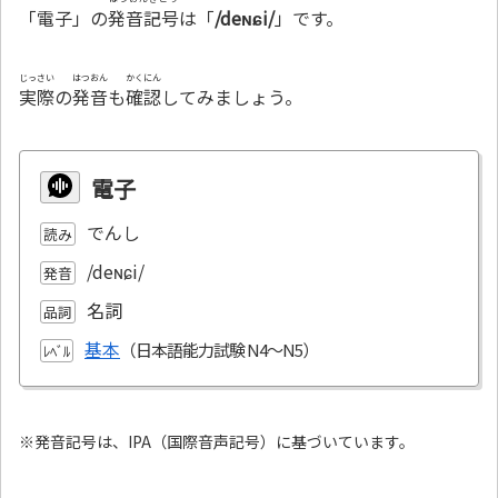
「電子」の
発音記号
は「
/deɴɕi/
」です。
じっさい
はつおん
かくにん
実際
の
発音
も
確認
してみましょう。
電子
でんし
読み
/deɴɕi/
発音
名詞
品詞
基本
ﾚﾍﾞﾙ
※発音記号は、IPA（国際音声記号）に基づいています。