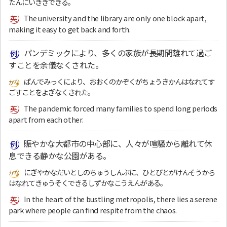
たんにいききできる。
The university and the library are only one block apart,
making it easy to get back and forth.
パンデミックにより、多くの家族が長期間離れて過ご
すことを余儀なくされた。
ぱんでみっくにより、おおくのかぞくがちょうきかんはなれてす
ごすことをよぎなくされた。
The pandemic forced many families to spend long periods
apart from each other.
賑やかな大都市の中心部に、人々が喧騒から離れて休
息できる静かな公園がある。
にぎやかなだいとしのちゅうしんぶに、ひとびとがけんそうから
はなれてきゅうそくできるしずかなこうえんがある。
In the heart of the bustling metropolis, there lies a serene
park where people can find respite from the chaos.