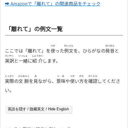
➡ Amazonで「離れて」の関連商品をチェック
「離れて」の例文一覧
つか
れいぶん
はつおん
ここでは「離れて」を
使
った
例文
を、ひらがなの
発音
と
えいやく
いっしょ
しょうかい
英訳
と
一緒
に
紹介
します。
じっさい
ぶんみゃく
み
いみ
つか
かた
かくにん
実際
の
文脈
を
見
ながら、
意味
や
使
い
方
を
確認
してくださ
い。
英語を隠す / 隐藏英文 / Hide English