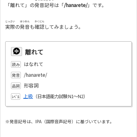
「離れて」の
発音記号
は「
/hanaɾete/
」です。
じっさい
はつおん
かくにん
実際
の
発音
も
確認
してみましょう。
離れて
はなれて
読み
/hanaɾete/
発音
形容詞
品詞
上級
ﾚﾍﾞﾙ
※発音記号は、IPA（国際音声記号）に基づいています。