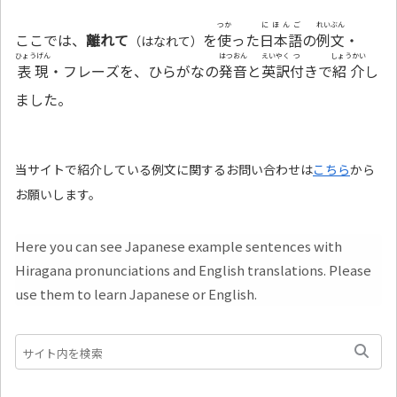
つか
にほんご
れいぶん
ここでは、
離れて
を
使
った
日本語
の
例文
・
（はなれて）
ひょうげん
はつおん
えいやく
つ
しょうかい
表現
・フレーズを、ひらがなの
発音
と
英訳
付
きで
紹介
し
ました。
当サイトで紹介している例文に関するお問い合わせは
こちら
から
お願いします。
Here you can see Japanese example sentences with
Hiragana pronunciations and English translations. Please
use them to learn Japanese or English.