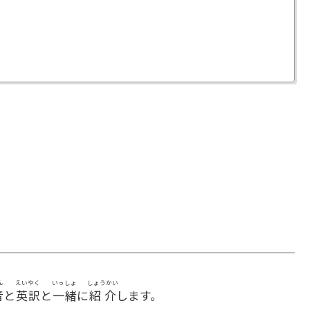
ん
えいやく
いっしょ
しょうかい
音
と
英訳
と
一緒
に
紹介
します。