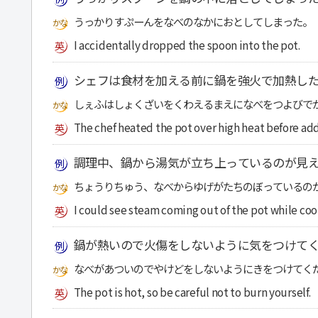
うっかりすぷーんをなべのなかにおとしてしまった。
I accidentally dropped the spoon into the pot.
シェフは食材を加える前に鍋を強火で加熱し
しぇふはしょくざいをくわえるまえになべをつよびで
The chef heated the pot over high heat before add
調理中、鍋から湯気が立ち上っているのが見
ちょうりちゅう、なべからゆげがたちのぼっているの
I could see steam coming out of the pot while coo
鍋が熱いので火傷をしないように気をつけて
なべがあついのでやけどをしないようにきをつけてく
The pot is hot, so be careful not to burn yourself.