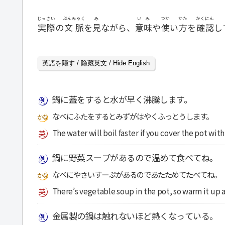
じっさい
ぶんみゃく
み
いみ
つか
かた
かくにん
実際
の
文脈
を
見
ながら、
意味
や
使
い
方
を
確認
し
英語を隠す / 隐藏英文 / Hide English
鍋に蓋をすると水が早く沸騰します。
なべにふたをするとみずがはやくふっとうします。
The water will boil faster if you cover the pot with 
鍋に野菜スープがあるので温めて食べてね。
なべにやさいすーぷがあるのであたためてたべてね。
There’s vegetable soup in the pot, so warm it up a
金属製の鍋は触れないほど熱くなっている。