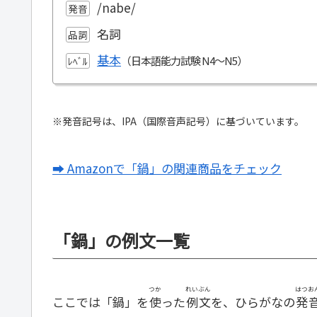
/nabe/
発音
名詞
品詞
基本
ﾚﾍﾞﾙ
※発音記号は、IPA（国際音声記号）に基づいています。
➡ Amazonで「鍋」の関連商品をチェック
「鍋」の例文一覧
つか
れいぶん
はつお
ここでは「鍋」を
使
った
例文
を、ひらがなの
発