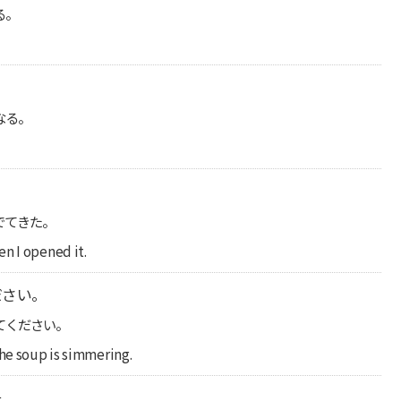
る。
なる。
。
でてきた。
n I opened it.
ださい。
てください。
the soup is simmering.
た。