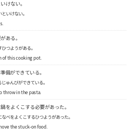
といけない。
いといけない。
s.
要がある。
すひつようがある。
 of this cooking pot.
る準備ができている。
るじゅんびができている。
o throw in the pasta.
に鍋をよくこする必要があった。
になべをよくこするひつようがあった。
move the stuck-on food.