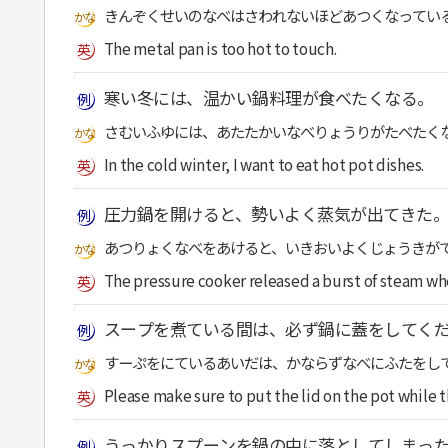
きんぞくせいのなべはさわれないほどあつくなってい
The metal pan is too hot to touch.
寒い冬には、温かい鍋料理が食べたくなる。
さむいふゆには、あたたかいなべりょうりがたべたく
In the cold winter, I want to eat hot pot dishes.
圧力鍋を開けると、勢いよく蒸気が出てきた
あつりょくなべをあけると、いきおいよくじょうきが
The pressure cooker released a burst of steam whe
スープを煮ている間は、必ず鍋に蓋をしてく
すーぷをにているあいだは、かならずなべにふたをし
Please make sure to put the lid on the pot while 
うっかりスプーンを鍋の中に落としてしまっ