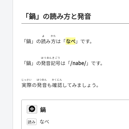
「鍋」の読み方と発音
よ
かた
「鍋」の
読
み
方
は「
なべ
」です。
はつおんきごう
「鍋」の
発音記号
は「
/nabe/
」です。
じっさい
はつおん
かくにん
実際
の
発音
も
確認
してみましょう。
鍋
なべ
読み