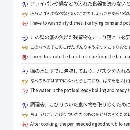
フライパンや鍋などの汚れた食器を洗わない
ふらいぱんやなべなどのよごれたしょっきをあらわな
I have to wash dirty dishes like frying pans and pot
この鍋の底の焦げた残留物をこすり落とす必
このなべのそこのこげたざんりゅうぶつをこすりおと
I need to scrub the burnt residue from the bottom
鍋の水はすでに沸騰しており、パスタを入れ
なべのみずはすでにふっとうしており、ぱすたをいれ
The water in the pot is already boiling and ready t
調理後、こびりついた食べ物を取り除くため
ちょうりご、こびりついたたべものをとりのぞくため
After cooking, the pan needed a good scrub to re