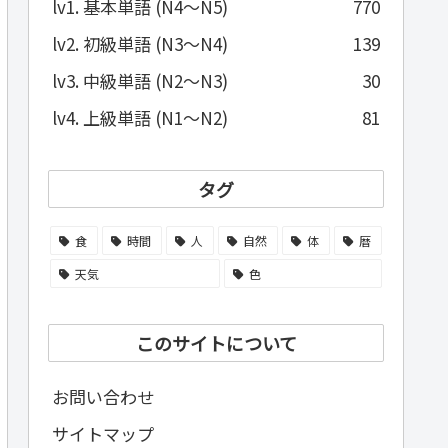
lv1. 基本単語 (N4～N5)
770
lv2. 初級単語 (N3～N4)
139
lv3. 中級単語 (N2～N3)
30
lv4. 上級単語 (N1～N2)
81
タグ
食
時間
人
自然
体
暦
天気
色
このサイトについて
お問い合わせ
サイトマップ