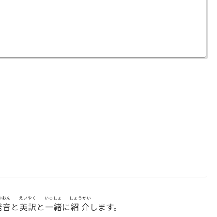
つおん
えいやく
いっしょ
しょうかい
発音
と
英訳
と
一緒
に
紹介
します。