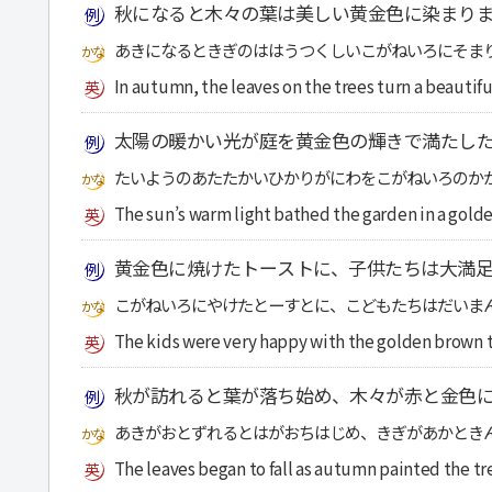
秋になると木々の葉は美しい黄金色に染まり
あきになるときぎのははうつくしいこがねいろにそま
In autumn, the leaves on the trees turn a beautifu
太陽の暖かい光が庭を黄金色の輝きで満たし
たいようのあたたかいひかりがにわをこがねいろのか
The sun’s warm light bathed the garden in a golde
黄金色に焼けたトーストに、子供たちは大満
こがねいろにやけたとーすとに、こどもたちはだいま
The kids were very happy with the golden brown t
秋が訪れると葉が落ち始め、木々が赤と金色
あきがおとずれるとはがおちはじめ、きぎがあかとき
The leaves began to fall as autumn painted the tre