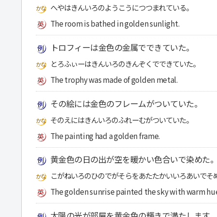
へやはきんいろのようこうにつつまれている。
The room is bathed in golden sunlight.
トロフィーは金色の金属でできていた。
とろふぃーはきんいろのきんぞくでできていた。
The trophy was made of golden metal.
その絵には金色のフレームがついていた。
そのえにはきんいろのふれーむがついていた。
The painting had a golden frame.
黄金色の日の出が空を暖かい色合いで染めた
こがねいろのひのでがそらをあたたかいいろあいでそ
The golden sunrise painted the sky with warm hu
太陽の光が部屋を黄金色の輝きで満たします。