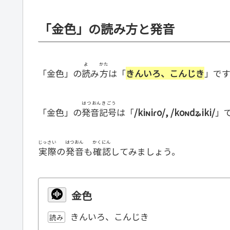
「金色」の読み方と発音
よ
かた
「金色」の
読
み
方
は「
きんいろ、こんじき
」です
はつおんきごう
「金色」の
発音記号
は「
/kiɴiɾo/, /koɴdʑiki/
」
じっさい
はつおん
かくにん
実際
の
発音
も
確認
してみましょう。
金色
きんいろ、こんじき
読み