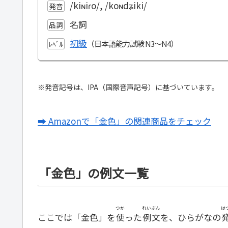
/kiɴiɾo/, /koɴdʑiki/
発音
名詞
品詞
初級
ﾚﾍﾞﾙ
※発音記号は、IPA（国際音声記号）に基づいています。
➡ Amazonで「金色」の関連商品をチェック
「金色」の例文一覧
つか
れいぶん
は
ここでは「金色」を
使
った
例文
を、ひらがなの