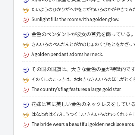
たいようのひかりがへやをこがねいろのかがやきでみ
Sunlight fills the room with a golden glow.
金色のペンダントが彼女の首元を飾っている
きんいろのぺんだんとがかのじょのくびもとをかざっ
A golden pendant adorns her neck.
その国の国旗は、大きな金色の星が特徴的で
そのくにのこっきは、おおきなきんいろのほしがとく
The country’s flag features a large gold star.
花嫁は首に美しい金色のネックレスをしてい
はなよめはくびにうつくしいきんいろのねっくれすを
The bride wears a beautiful golden necklace arou