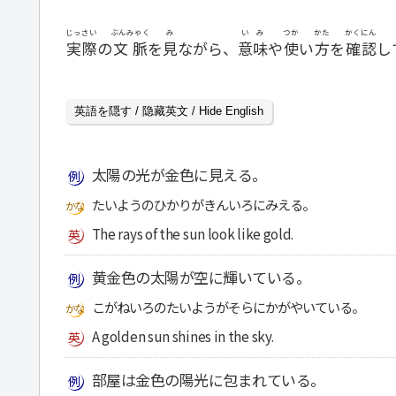
じっさい
ぶんみゃく
み
いみ
つか
かた
かくにん
実際
の
文脈
を
見
ながら、
意味
や
使
い
方
を
確認
し
英語を隠す / 隐藏英文 / Hide English
太陽の光が金色に見える。
たいようのひかりがきんいろにみえる。
The rays of the sun look like gold.
黄金色の太陽が空に輝いている。
こがねいろのたいようがそらにかがやいている。
A golden sun shines in the sky.
部屋は金色の陽光に包まれている。