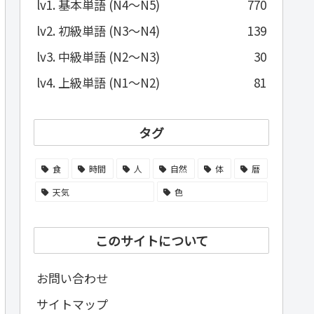
lv1. 基本単語 (N4～N5)
770
lv2. 初級単語 (N3～N4)
139
lv3. 中級単語 (N2～N3)
30
lv4. 上級単語 (N1～N2)
81
タグ
食
時間
人
自然
体
暦
天気
色
このサイトについて
お問い合わせ
サイトマップ