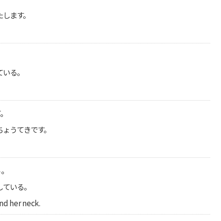
たします。
。
ている。
す。
ちょうてきです。
る。
している。
nd her neck.