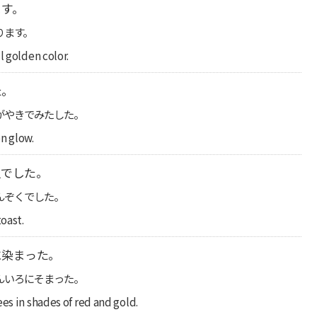
ます。
ります。
l golden color.
た。
がやきでみたした。
n glow.
足でした。
んぞくでした。
oast.
に染まった。
んいろにそまった。
es in shades of red and gold.