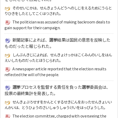
そのせいじかは、せんきょうんどうへのしじをえるためにうらと
りひきをしたとしてこくはつされた。
The politician was accused of making backroom deals to
gain support for their campaign.
新聞記事によれば、
選挙
結果は国民の意思を反映した
ものだったと報じられた。
しんぶんきじによれば、せんきょけっかはこくみんのいしをはん
えいしたものだったとほうじられた。
A newspaper article reported that the election results
reflected the will of the people.
選挙
プロセスを監督する責任を負った
選挙
委員会は、
投票の最終集計を発表した。
せんきょぷろせすをかんとくするせきにんをおったせんきょいい
んかいは、とうひょうのさいしゅうしゅうけいをはっぴょうした。
The election committee, charged with overseeing the