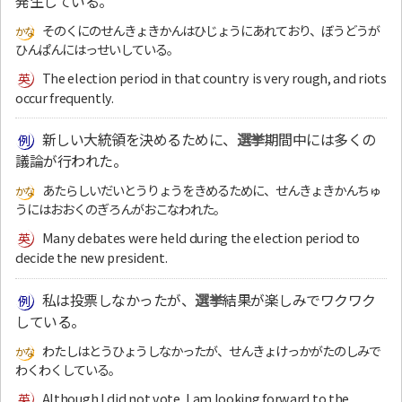
発生している。
そのくにのせんきょきかんはひじょうにあれており、ぼうどうが
ひんぱんにはっせいしている。
The election period in that country is very rough, and riots
occur frequently.
新しい大統領を決めるために、
選挙
期間中には多くの
議論が行われた。
あたらしいだいとうりょうをきめるために、せんきょきかんちゅ
うにはおおくのぎろんがおこなわれた。
Many debates were held during the election period to
decide the new president.
私は投票しなかったが、
選挙
結果が楽しみでワクワク
している。
わたしはとうひょうしなかったが、せんきょけっかがたのしみで
わくわくしている。
Although I did not vote, I am looking forward to the