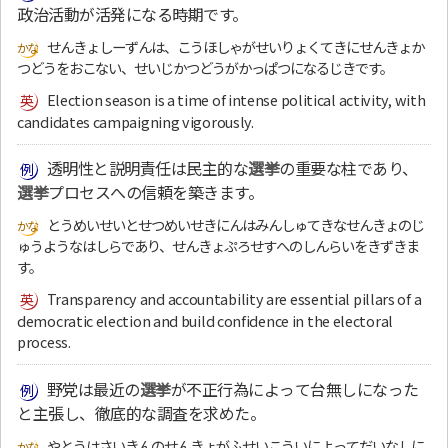
政治活動が活発になる時期です。
せんきょしーずんは、こうほしゃがせいりょくてきにせんきょか
つどうをおこない、せいじかつどうがかっぱつになるじきです。
Election season is a time of intense political activity, with
candidates campaigning vigorously.
透明性と説明責任は民主的な
選挙
の重要な柱であり、
選挙
プロセスへの信頼を築きます。
とうめいせいとせつめいせきにんはみんしゅてきなせんきょのじ
ゅうようなはしらであり、せんきょぷろせすへのしんらいをきずきま
す。
Transparency and accountability are essential pillars of a
democratic election and build confidence in the electoral
process.
野党は最近の
選挙
が不正行為によって台無しになった
と主張し、徹底的な調査を求めた。
やとうはさいきんのせんきょがふせいこういによってだいなしに