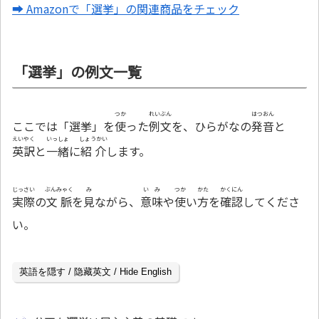
➡ Amazonで「選挙」の関連商品をチェック
「選挙」の例文一覧
つか
れいぶん
はつおん
ここでは「選挙」を
使
った
例文
を、ひらがなの
発音
と
えいやく
いっしょ
しょうかい
英訳
と
一緒
に
紹介
します。
じっさい
ぶんみゃく
み
いみ
つか
かた
かくにん
実際
の
文脈
を
見
ながら、
意味
や
使
い
方
を
確認
してくださ
い。
英語を隠す / 隐藏英文 / Hide English