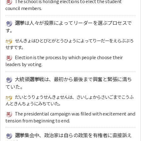
The school is holding elections to elect the student
council members.
選挙
は人々が投票によってリーダーを選ぶプロセスで
す。
せんきょはひとびとがとうひょうによってりーだーをえらぶぷろ
せすです。
Election is the process by which people choose their
leaders by voting.
大統領
選挙
戦は、最初から最後まで興奮と緊張に満ち
ていた。
だいとうりょうせんきょせんは、さいしょからさいごまでこうふ
んときんちょうにみちていた。
The presidential campaign was filled with excitement and
tension from beginning to end.
選挙
集会中、政治家は自らの政策を有権者に直接訴え