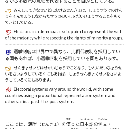
ながら多数派の意思を代表することを目的としている。
みんしゅてきなせいどにおけるせんきょは、しょうすうはのけん
りをそんちょうしながらたすうはのいしをだいひょうすることをもく
てきとしている。
Elections in a democratic setup aim to represent the will
of the majority while respecting the rights of minority groups.
選挙
制度は世界中で異なり、比例代表制を採用してい
る国もあれば、小
選挙
区制を採用している国もあります。
せんきょせいどはせかいじゅうでことなり、ひれいだいひょうせ
いをさいようしているくにもあれば、しょうせんきょくせいをさいよ
うしているくにもあります。
Electoral systems vary around the world, with some
countries using a proportional representation system and
others a first-past-the-post system.
つか
にほんご
れいぶん
ここでは、
選挙
を
使
った
日本語
の
例文
・
（せんきょ）
ひょうげん
はつおん
えいやく
つ
しょうかい