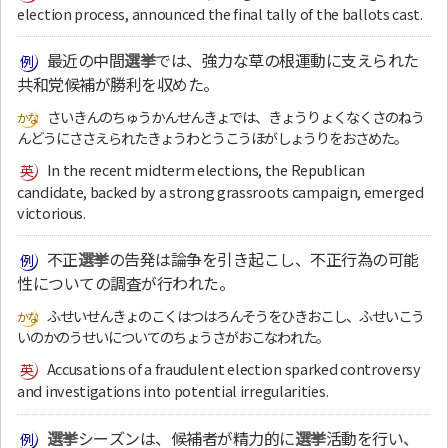
election process, announced the final tally of the ballots cast.
最近の中間
選挙
では、強力な草の根運動に支えられた
共和党候補が勝利を収めた。
さいきんのちゅうかんせんきょでは、きょうりょくなくさのねう
んどうにささえられたきょうわとうこうほがしょうりをおさめた。
In the recent midterm elections, the Republican
candidate, backed by a strong grassroots campaign, emerged
victorious.
不正
選挙
の告発は論争を引き起こし、不正行為の可能
性についての調査が行われた。
ふせいせんきょのこくはつはろんそうをひきおこし、ふせいこう
いのかのうせいについてのちょうさがおこなわれた。
Accusations of a fraudulent election sparked controversy
and investigations into potential irregularities.
選挙
シーズンは、候補者が精力的に
選挙
活動を行い、