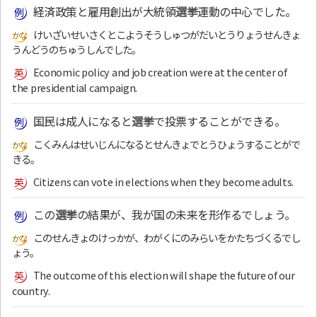
経済政策と雇用創出が大統領
選挙
運動の中心でした。
けいざいせいさくとこようそうしゅつがだいとうりょうせんきょ
うんどうのちゅうしんでした。
Economic policy and job creation were at the center of
the presidential campaign.
国民は成人になると
選挙
で投票することができる。
こくみんはせいじんになるとせんきょでとうひょうすることがで
きる。
Citizens can vote in elections when they become adults.
この
選挙
の結果が、我が国の未来を形作るでしょう。
このせんきょのけっかが、わがくにのみらいをかたちづくるでし
ょう。
The outcome of this election will shape the future of our
country.