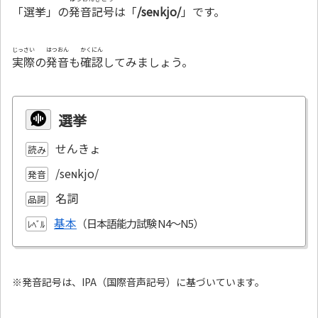
「選挙」の
発音記号
は「
/seɴkjo/
」です。
じっさい
はつおん
かくにん
実際
の
発音
も
確認
してみましょう。
選挙
せんきょ
読み
/seɴkjo/
発音
名詞
品詞
基本
ﾚﾍﾞﾙ
※発音記号は、IPA（国際音声記号）に基づいています。