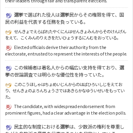
their leaders through fair and transparent elections.
選挙
で選ばれた役人は
選挙
民からその権限を得て、国
民の利益を代表する任務を負っている。
せんきょでえらばれたやくにんはせんきょみんからそのけんげん
をえて、こくみんのりえきをだいひょうするにんむをおっている。
Elected officials derive their authority from the
electorate, entrusted to represent the interests of the people.
この候補者は著名人からの幅広い支持を得ており、
選
挙
の世論調査では明らかな優位性を持っていた。
このこうほしゃはちょめいじんからのはばひろいしじをえてお
り、せんきょのよろんちょうさではあきらかなゆういせいをもってい
た。
The candidate, with widespread endorsement from
prominent figures, had a clear advantage in the election polls.
民主的な制度における
選挙
は、少数派の権利を尊重し