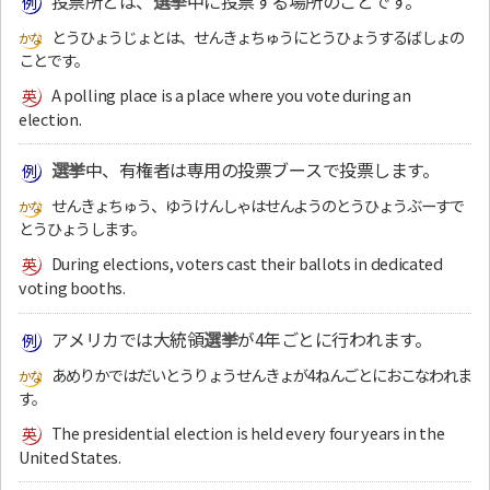
投票所とは、
選挙
中に投票する場所のことです。
とうひょうじょとは、せんきょちゅうにとうひょうするばしょの
ことです。
A polling place is a place where you vote during an
election.
選挙
中、有権者は専用の投票ブースで投票します。
せんきょちゅう、ゆうけんしゃはせんようのとうひょうぶーすで
とうひょうします。
During elections, voters cast their ballots in dedicated
voting booths.
アメリカでは大統領
選挙
が4年ごとに行われます。
あめりかではだいとうりょうせんきょが4ねんごとにおこなわれま
す。
The presidential election is held every four years in the
United States.