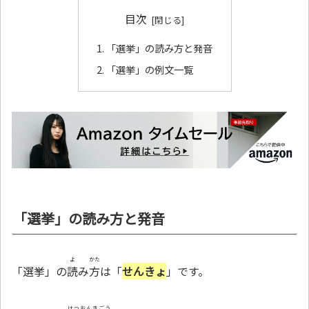
目次
「選挙」の読み方と発音
「選挙」の例文一覧
「選挙」の読み方と発音
よ
かた
「選挙」の
読
み
方
は「
せんきょ
」です。
はつおんきごう