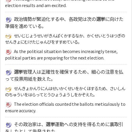
election results and am excited.
政治情勢が緊迫化する中、各政党は次の
選挙
に向けた
準備を進めている。
せいじじょうせいがきんぱくかするなか、かくせいとうはつぎの
せんきょにむけたじゅんびをすすめている。
As the political situation becomes increasingly tense,
political parties are preparing for the next election.
選挙
管理人は正確性を確保するため、細心の注意を払
って投票用紙を数えた。
せんきょかんりにんはせいかくせいをかくほするため、さいしん
のちゅういをはらってとうひょうようしをかぞえた。
The election officials counted the ballots meticulously to
ensure accuracy.
その政治家は、
選挙
運動への支持を得るために裏取引
をしたとして告発された。