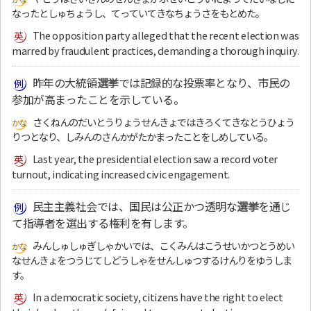
なったとしゅちょうし、てっていてきなちょうさをもとめた。
The opposition party alleged that the recent election was
marred by fraudulent practices, demanding a thorough inquiry.
昨年の大統領
選挙
では記録的な投票率となり、市民の
参加が高まったことを示している。
さくねんのだいとうりょうせんきょではきろくてきなとうひょう
りつとなり、しみんのさんかがたかまったことをしめしている。
Last year, the presidential election saw a record voter
turnout, indicating increased civic engagement.
民主主義社会では、国民は公正かつ透明な
選挙
を通じ
て指導者を選出する権利を有します。
みんしゅしゅぎしゃかいでは、こくみんはこうせいかつとうめい
なせんきょをつうじてしどうしゃをせんしゅつするけんりをゆうしま
す。
In a democratic society, citizens have the right to elect