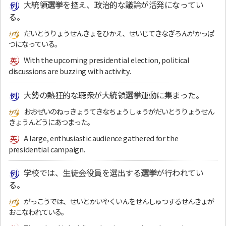
大統領
選挙
を控え、政治的な議論が活発になってい
る。
だいとうりょうせんきょをひかえ、せいじてきなぎろんがかっぱ
つになっている。
With the upcoming presidential election, political
discussions are buzzing with activity.
大勢の熱狂的な聴衆が大統領
選挙
運動に集まった。
おおぜいのねっきょうてきなちょうしゅうがだいとうりょうせん
きょうんどうにあつまった。
A large, enthusiastic audience gathered for the
presidential campaign.
学校では、生徒会役員を選出する
選挙
が行われてい
る。
がっこうでは、せいとかいやくいんをせんしゅつするせんきょが
おこなわれている。