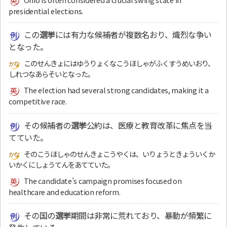
presidential elections.
この
選挙
には有力な候補者が複数名おり、熾烈な争い
となった。
このせんきょにはゆうりょくなこうほしゃがふくすうめいおり、
しれつなあらそいとなった。
The election had several strong candidates, making it a
competitive race.
その候補者の
選挙
公約は、医療と教育改革に焦点を当
てていた。
そのこうほしゃのせんきょこうやくは、いりょうときょういくか
いかくにしょうてんをあてていた。
The candidate’s campaign promises focused on
healthcare and education reform.
その国の
選挙
期間は非常に荒れており、暴動が頻繁に