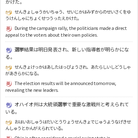
かけた。
せんきょしゅうかいちゅう、せいじかはみずからのせいさくをゆ
うけんしゃにちょくせつうったえかけた。
During the campaign rally, the politicians made a direct
appeal to the voters about their own policies.
選挙
結果は明日発表され、新しい指導者が明らかにな
る。
せんきょけっかはあしたはっぴょうされ、あたらしいしどうしゃ
があきらかになる。
The election results will be announced tomorrow,
revealing the new leaders.
オハイオ州は大統領
選挙
で重要な激戦州と考えられて
いる。
おはいおしゅうはだいとうりょうせんきょでじゅうようなげきせ
んしゅうとかんがえられている。
Ohio is often considered a crucial swing state in