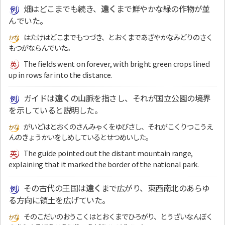
畑はどこまでも続き、
遠く
まで鮮やかな緑の作物が並
んでいた。
はたけはどこまでもつづき、とおくまであざやかなみどりのさく
もつがならんでいた。
The fields went on forever, with bright green crops lined
up in rows far into the distance.
ガイドは
遠く
の山脈を指さし、それが国立公園の境界
を示していると説明した。
がいどはとおくのさんみゃくをゆびさし、それがこくりつこうえ
んのきょうかいをしめしているとせつめいした。
The guide pointed out the distant mountain range,
explaining that it marked the border of the national park.
その古代の王国は
遠く
まで広がり、東西南北のあらゆ
る方向に領土を広げていた。
そのこだいのおうこくはとおくまでひろがり、とうざいなんぼく