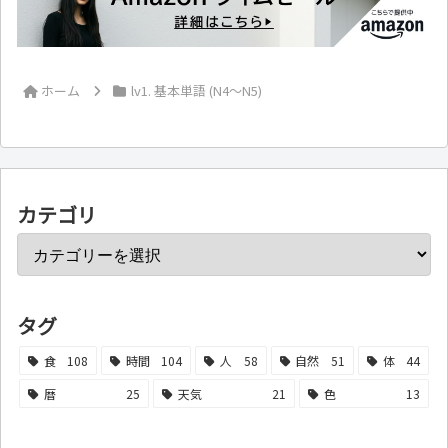
ホーム
lv1. 基本単語 (N4～N5)
カテゴリ
タグ
食
108
時間
104
人
58
自然
51
体
44
暦
25
天気
21
色
13