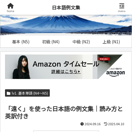
日本語例文集
home
menu
基本 (N5)
初級 (N4)
中級 (N2)
上級 (N1)
lv1. 基本単語 (N4～N5)
「遠く」を使った日本語の例文集｜読み方と
英訳付き
2024.09.16
2025.04.10