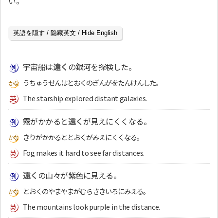
い。
英語を隠す / 隐藏英文 / Hide English
宇宙船は
遠く
の銀河を探検した。
うちゅうせんはとおくのぎんがをたんけんした。
The starship explored distant galaxies.
霧がかかると
遠く
が見えにくくなる。
きりがかかるととおくがみえにくくなる。
Fog makes it hard to see far distances.
遠く
の山々が紫色に見える。
とおくのやまやまがむらさきいろにみえる。
The mountains look purple in the distance.