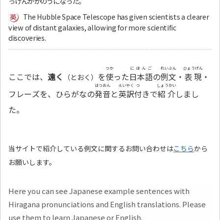
っけんがかのうになった。
The Hubble Space Telescope has given scientists a clearer
view of distant galaxies, allowing for more scientific
discoveries.
つか
にほんご
れいぶん
ひょうげん
ここでは、
遠く
を
使
った
日本語
の
例文
・
表現
・
（とおく）
はつおん
えいやく
つ
しょうかい
フレーズを、ひらがなの
発音
と
英訳
付
きで
紹介
しまし
た。
当サイトで紹介している例文に関するお問い合わせは
こちら
から
お願いします。
Here you can see Japanese example sentences with
Hiragana pronunciations and English translations. Please
use them to learn Japanese or English.