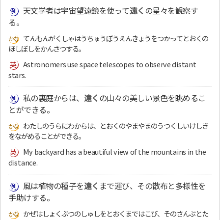
天文学者は宇宙望遠鏡を使って
遠く
の星々を観察す
る。
てんもんがくしゃはうちゅうぼうえんきょうをつかってとおくの
ほしぼしをかんさつする。
Astronomers use space telescopes to observe distant
stars.
私の裏庭からは、
遠く
の山々の美しい景色を眺めるこ
とができる。
わたしのうらにわからは、とおくのやまやまのうつくしいけしき
をながめることができる。
My backyard has a beautiful view of the mountains in the
distance.
風は植物の種子を
遠く
まで運び、その散布と多様性を
手助けする。
かぜはしょくぶつのしゅしをとおくまではこび、そのさんぷとた