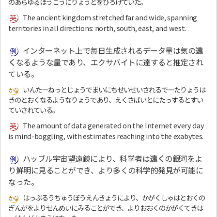
のあらゆるほうこうにりょうどをひろげていた。
The ancient kingdom stretched far and wide, spanning
territories in all directions: north, south, east, and west.
インターネット上で毎日生成されるデータ量は気の
遠
く
なるような量であり、エクサバイトに達すると推定され
ている。
いんたーねっとじょうでまいにちせいせいされるでーたりょうは
きのとおくなるようなりょうであり、えくさばいとにたっするとすい
ていされている。
The amount of data generated on the Internet every day
is mind-boggling, with estimates reaching into the exabytes.
ハッブル宇宙望遠鏡により、科学者は
遠く
の銀河をよ
り鮮明に見ることができ、より多くの科学的発見が可能に
なった。
はっぶるうちゅうぼうえんきょうにより、かがくしゃはとおくの
ぎんがをよりせんめいにみることができ、よりおおくのかがくてきは