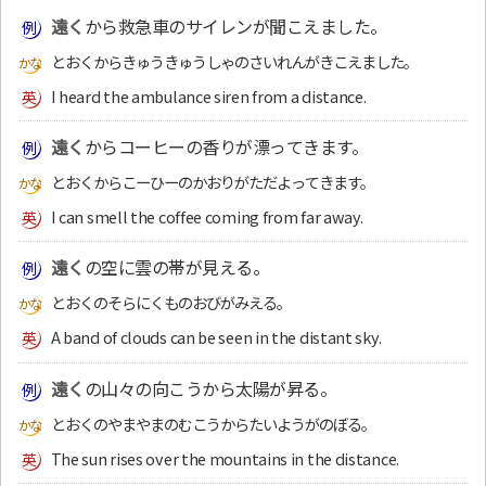
遠く
から救急車のサイレンが聞こえました。
とおくからきゅうきゅうしゃのさいれんがきこえました。
I heard the ambulance siren from a distance.
遠く
からコーヒーの香りが漂ってきます。
とおくからこーひーのかおりがただよってきます。
I can smell the coffee coming from far away.
遠く
の空に雲の帯が見える。
とおくのそらにくものおびがみえる。
A band of clouds can be seen in the distant sky.
遠く
の山々の向こうから太陽が昇る。
とおくのやまやまのむこうからたいようがのぼる。
The sun rises over the mountains in the distance.