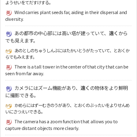
ようせいをてだすけする。
Wind carries plant seeds far, aiding in their dispersal and
diversity.
あの都市の中心部には高い塔が建っていて、
遠く
から
でも見えます。
あのとしのちゅうしんぶにはたかいとうがたっていて、とおくか
らでもみえます。
There is a tall tower in the center of that city that can be
seen from far away.
カメラにはズーム機能があり、
遠く
の物体をより鮮明
に撮影できる。
かめらにはずーむきのうがあり、とおくのぶったいをよりせんめ
いにさつえいできる。
The camera has a zoom function that allows you to
capture distant objects more clearly.