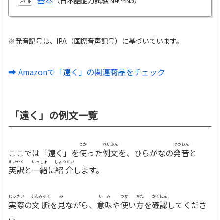
基本
ﾚﾍﾞﾙ
※発音記号は、IPA（国際音声記号）に基づいています。
➡ Amazonで「遠く」の関連商品をチェック
「遠く」の例文一覧
つか
れいぶん
はつおん
ここでは「遠く」を
使
った
例文
を、ひらがなの
発音
と
えいやく
いっしょ
しょうかい
英訳
と
一緒
に
紹介
します。
じっさい
ぶんみゃく
み
いみ
つか
かた
かくにん
実際
の
文脈
を
見
ながら、
意味
や
使
い
方
を
確認
してくださ