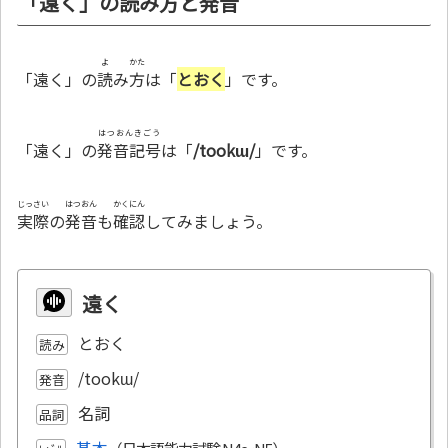
「遠く」の読み方と発音
よ
かた
「遠く」の
読
み
方
は「
とおく
」です。
はつおんきごう
「遠く」の
発音記号
は「
/tookɯ/
」です。
じっさい
はつおん
かくにん
実際
の
発音
も
確認
してみましょう。
遠く
とおく
読み
/tookɯ/
発音
名詞
品詞