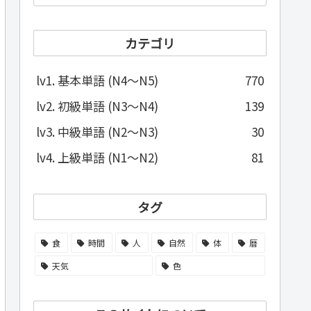
カテゴリ
lv1. 基本単語 (N4～N5)
770
lv2. 初級単語 (N3～N4)
139
lv3. 中級単語 (N2～N3)
30
lv4. 上級単語 (N1～N2)
81
タグ
食
時間
人
自然
体
暦
天気
色