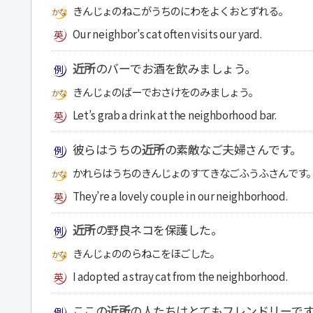
きんじょのねこがうちのにわをよくおとずれる。
Our neighbor’s cat often visits our yard.
近所
のバーでお酒を飲みましょう。
きんじょのばーでおさけをのみましょう。
Let’s grab a drink at the neighborhood bar.
彼らはうちの
近所
の素敵なご夫婦さんです。
かれらはうちのきんじょのすてきなごふうふさんです
They’re a lovely couple in our neighborhood.
近所
の野良ネコを保護した。
きんじょののらねこをほごした。
I adopted a stray cat from the neighborhood.
ここの
近所
の人たちはとてもフレンドリーで