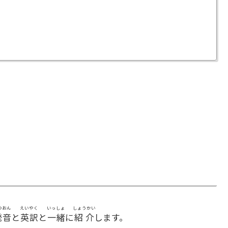
つおん
えいやく
いっしょ
しょうかい
発音
と
英訳
と
一緒
に
紹介
します。