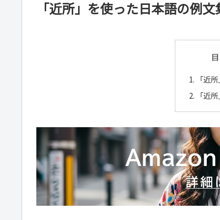
「近所」を使った日本語の例文
目
「近所
「近所