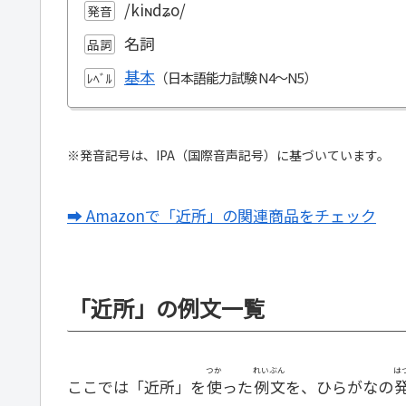
/kiɴdʑo/
発音
名詞
品詞
基本
ﾚﾍﾞﾙ
※発音記号は、IPA（国際音声記号）に基づいています。
➡ Amazonで「近所」の関連商品をチェック
「近所」の例文一覧
つか
れいぶん
は
ここでは「近所」を
使
った
例文
を、ひらがなの