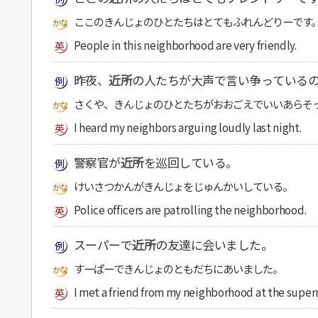
ここのきんじょのひとたちはとてもふれんどりーです
People in this neighborhood are very friendly.
昨夜、
近所
の人たちが大声で言い争っている
さくや、きんじょのひとたちがおおごえでいいあらそ
I heard my neighbors arguing loudly last night.
警察官が
近所
を巡回している。
けいさつかんがきんじょをじゅんかいしている。
Police officers are patrolling the neighborhood.
スーパーで
近所
の友達に会いました。
すーぱーできんじょのともだちにあいました。
I met a friend from my neighborhood at the super