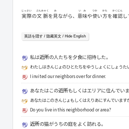
じっさい
ぶんみゃく
み
いみ
つか
かた
かくにん
実際
の
文脈
を
見
ながら、
意味
や
使
い
方
を
確認
し
英語を隠す / 隐藏英文 / Hide English
私は
近所
の人たちを夕食に招待した。
わたしはきんじょのひとたちをゆうしょくにしょうた
I invited our neighbors over for dinner.
あなたはこの
近所
もしくはエリアに住んでい
あなたはこのきんじょもしくはえりあにすんでいます
Do you live in this neighborhood or area?
近所
の猫がうちの庭をよく訪れる。