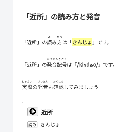
「近所」の読み方と発音
よ
かた
「近所」の
読
み
方
は「
きんじょ
」です。
はつおんきごう
「近所」の
発音記号
は「
/kiɴdʑo/
」です。
じっさい
はつおん
かくにん
実際
の
発音
も
確認
してみましょう。
近所
きんじょ
読み