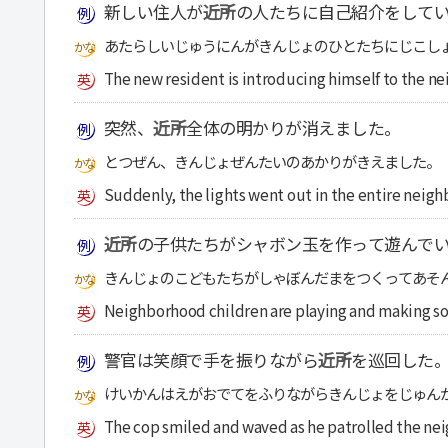
新しい住人が
近所
の人たちに自己紹介をして
あたらしいじゅうにんがきんじょのひとたちにじこし
The new resident is introducing himself to the ne
突然、
近所
全体の明かりが消えました。
とつぜん、きんじょぜんたいのあかりがきえました。
Suddenly, the lights went out in the entire neig
近所
の子供たちがシャボン玉を作って遊んで
きんじょのこどもたちがしゃぼんだまをつくってあそ
Neighborhood children are playing and making s
警官は笑顔で手を振りながら
近所
を巡回した
けいかんはえがおでてをふりながらきんじょをじゅん
The cop smiled and waved as he patrolled the ne