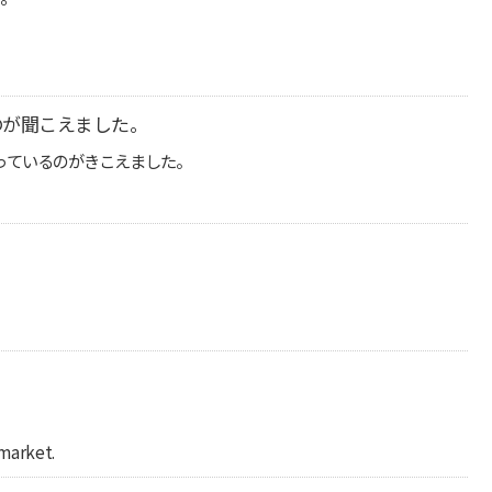
。
のが聞こえました。
っているのがきこえました。
market.