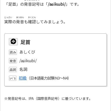
「足首」の
発音記号
は「
/aɕikɯbi/
」です。
じっさい
はつおん
かくにん
実際
の
発音
も
確認
してみましょう。
足首
あしくび
読み
/aɕikɯbi/
発音
名詞
品詞
初級
ﾚﾍﾞﾙ
※発音記号は、IPA（国際音声記号）に基づいています。