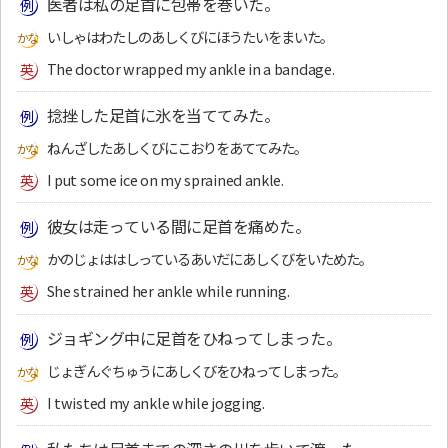
医者は私の足首に包帯を巻いた。
いしゃはわたしのあしくびにほうたいをまいた。
The doctor wrapped my ankle in a bandage.
捻挫した足首に氷を当ててみた。
ねんざしたあしくびにこおりをあててみた。
I put some ice on my sprained ankle.
彼女は走っている間に足首を痛めた。
かのじょははしっているあいだにあしくびをいためた。
She strained her ankle while running.
ジョギング中に足首をひねってしまった。
じょぎんぐちゅうにあしくびをひねってしまった。
I twisted my ankle while jogging.