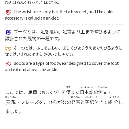
ひんはあんくれっととよばれる。
The wrist accessory is called a bracelet, and the ankle
accessory is called an anklet.
ブーツとは、足を覆い、足首より上まで伸びるように
設計された履物の一種です。
ぶーつとは、あしをおおい、あしくびよりうえまでのびるように
せっけいされたはきもののいっしゅです。
Boots are a type of footwear designed to cover the foot
and extend above the ankle.
つか
にほんご
れいぶん
ここでは、
足首
を
使
った
日本語
の
例文
・
（あしくび）
ひょうげん
はつおん
えいやく
つ
しょうかい
表現
・フレーズを、ひらがなの
発音
と
英訳
付
きで
紹介
し
ました。