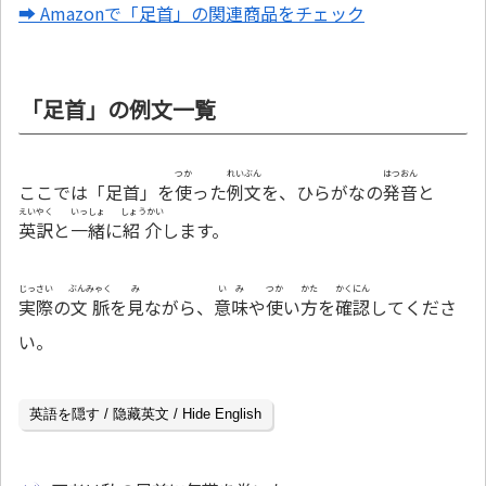
➡ Amazonで「足首」の関連商品をチェック
「足首」の例文一覧
つか
れいぶん
はつおん
ここでは「足首」を
使
った
例文
を、ひらがなの
発音
と
えいやく
いっしょ
しょうかい
英訳
と
一緒
に
紹介
します。
じっさい
ぶんみゃく
み
いみ
つか
かた
かくにん
実際
の
文脈
を
見
ながら、
意味
や
使
い
方
を
確認
してくださ
い。
英語を隠す / 隐藏英文 / Hide English