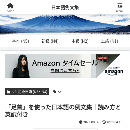
日本語例文集
home
menu
基本 (N5)
初級 (N4)
中級 (N2)
上級 (N1)
lv2. 初級単語 (N3～N4)
体
「足首」を使った日本語の例文集｜読み方と
英訳付き
2023.09.06
2025.04.10