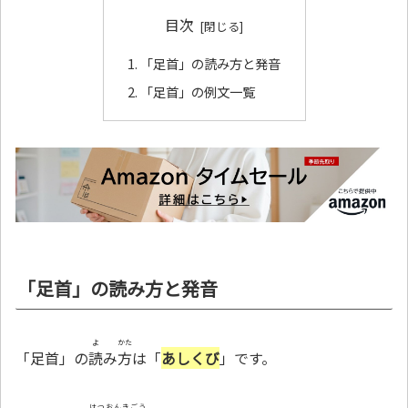
目次
「足首」の読み方と発音
「足首」の例文一覧
「足首」の読み方と発音
よ
かた
「足首」の
読
み
方
は「
あしくび
」です。
はつおんきごう