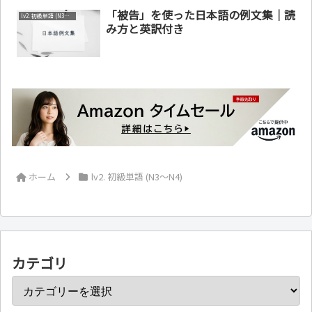
「被告」を使った日本語の例文集｜読
lv2. 初級単語 (N3～N4)
み方と英訳付き
ホーム
lv2. 初級単語 (N3～N4)
カテゴリ