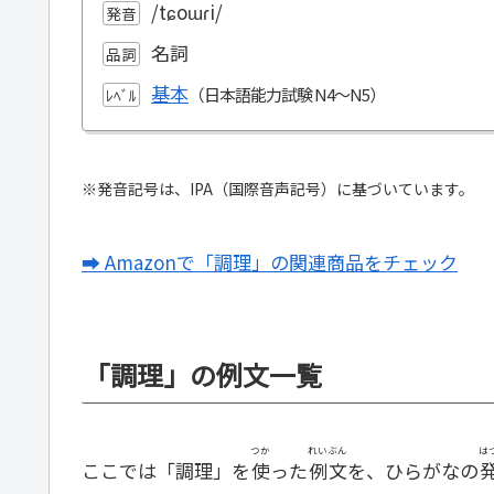
/tɕoɯɾi/
発音
名詞
品詞
基本
ﾚﾍﾞﾙ
※発音記号は、IPA（国際音声記号）に基づいています。
➡ Amazonで「調理」の関連商品をチェック
「調理」の例文一覧
つか
れいぶん
は
ここでは「調理」を
使
った
例文
を、ひらがなの