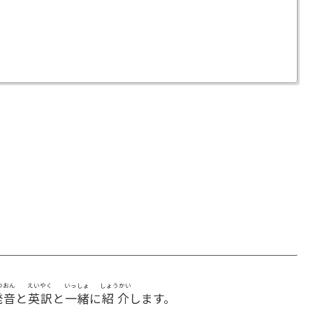
つおん
えいやく
いっしょ
しょうかい
発音
と
英訳
と
一緒
に
紹介
します。