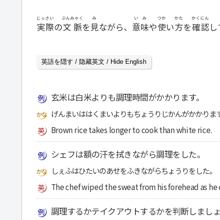
じっさい
ぶんみゃく
み
いみ
つか
かた
かくにん
実際
の
文脈
を
見
ながら、
意味
や
使
い
方
を
確認
し
英語を隠す / 隐藏英文 / Hide English
玄米は白米よりも調理時間がかかります。
げんまいははくまいよりもちょうりじかんがかかりま
Brown rice takes longer to cook than white rice.
シェフは額の汗を拭きながら調理をした。
しぇふはひたいのあせをふきながらちょうりをした。
The chef wiped the sweat from his forehead as he
調理するかテイクアウトするかを判断しまし