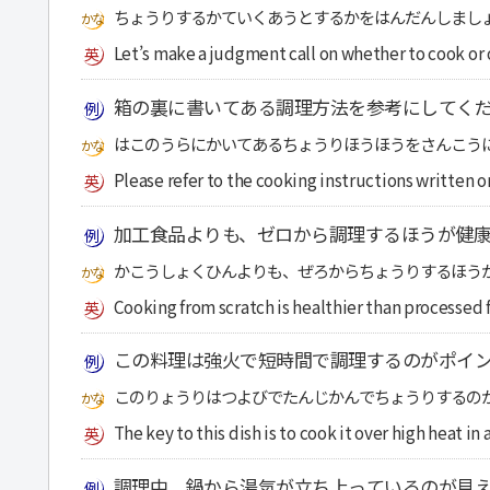
ちょうりするかていくあうとするかをはんだんしまし
Let’s make a judgment call on whether to cook or 
箱の裏に書いてある調理方法を参考にしてく
はこのうらにかいてあるちょうりほうほうをさんこう
Please refer to the cooking instructions written o
加工食品よりも、ゼロから調理するほうが健康
かこうしょくひんよりも、ぜろからちょうりするほう
Cooking from scratch is healthier than processed 
この料理は強火で短時間で調理するのがポイ
このりょうりはつよびでたんじかんでちょうりするの
The key to this dish is to cook it over high heat in
調理中、鍋から湯気が立ち上っているのが見