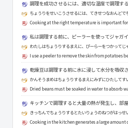
調理を成功させるには、適切な温度で調理す
ちょうりをせいこうさせるには、てきせつなおんどで
Cooking at the right temperature is important for
私は調理する前に、ピーラーを使ってジャガイ
わたしはちょうりするまえに、ぴーらーをつかってじ
I use a peeler to remove the skin from potatoes b
乾燥豆は調理する前に水に浸して水分を吸収
かんそうまめはちょうりするまえにみずにひたしてす
Dried beans must be soaked in water to absorb wa
キッチンで調理すると大量の熱が発生し、部
きっちんでちょうりするとたいりょうのねつがはっせ
Cooking in the kitchen generates a large amount 