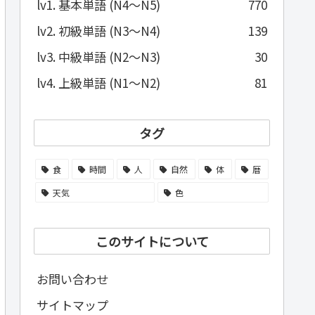
lv1. 基本単語 (N4～N5)
770
lv2. 初級単語 (N3～N4)
139
lv3. 中級単語 (N2～N3)
30
lv4. 上級単語 (N1～N2)
81
タグ
食
時間
人
自然
体
暦
天気
色
このサイトについて
お問い合わせ
サイトマップ