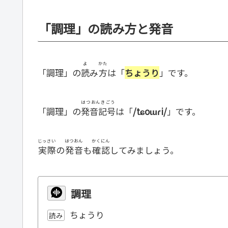
「調理」の読み方と発音
よ
かた
「調理」の
読
み
方
は「
ちょうり
」です。
はつおんきごう
「調理」の
発音記号
は「
/tɕoɯɾi/
」です。
じっさい
はつおん
かくにん
実際
の
発音
も
確認
してみましょう。
調理
ちょうり
読み