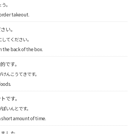
ょう。
order takeout.
ださい。
にしてください。
n the back of the box.
的です。
がけんこうてきです。
foods.
ントです。
がぽいんとです。
 a short amount of time.
えました。