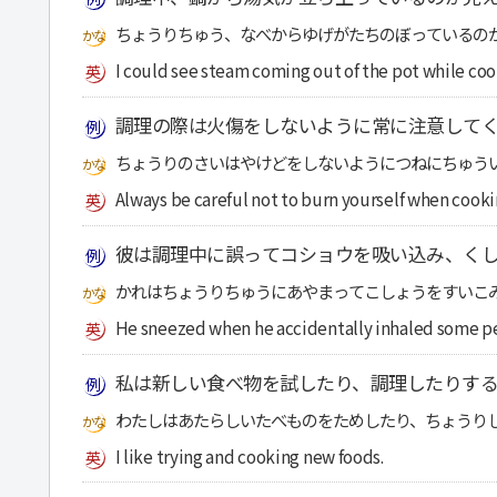
ちょうりちゅう、なべからゆげがたちのぼっているの
I could see steam coming out of the pot while coo
調理の際は火傷をしないように常に注意して
ちょうりのさいはやけどをしないようにつねにちゅう
Always be careful not to burn yourself when cooki
彼は調理中に誤ってコショウを吸い込み、く
かれはちょうりちゅうにあやまってこしょうをすいこ
He sneezed when he accidentally inhaled some p
私は新しい食べ物を試したり、調理したりする
わたしはあたらしいたべものをためしたり、ちょうり
I like trying and cooking new foods.