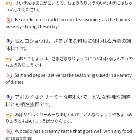
さいきんはあじがこいので、ちょうみりょうのいれすぎにはちゅ
ういしてください。
Be careful not to add too much seasoning, as the flavors
are very strong these days.
塩とコショウは、さまざまな料理に使われる万能の調
味料です。
しおとこしょうは、さまざまなりょうりにつかわれるばんのうの
ちょうみりょうです。
Salt and pepper are versatile seasonings used in a variety
of dishes.
アボカドはクリーミーな味わいで、どんな料理や調味
料とも相性抜群です。
あぼかどはくりーみーなあじわいで、どんなりょうりやちょうみ
りょうともあいしょうばつぐんです。
Avocado has a creamy taste that goes well with any food
or seasoning.