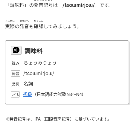
「調味料」の
発音記号
は「
/tɕoɯmiɾjoɯ/
」です。
じっさい
はつおん
かくにん
実際
の
発音
も
確認
してみましょう。
調味料
ちょうみりょう
読み
/tɕoɯmiɾjoɯ/
発音
名詞
品詞
初級
ﾚﾍﾞﾙ
※発音記号は、IPA（国際音声記号）に基づいています。