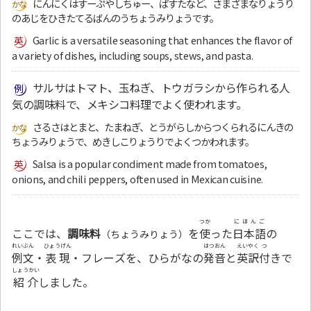
にんにくはすーぷやしちゅー、ぱすたなど、さまざまなりょうり
のあじをひきたてるばんのうちょうみりょうです。
Garlic is a versatile seasoning that enhances the flavor of
a variety of dishes, including soups, stews, and pasta.
サルサはトマト、玉ねぎ、トウガラシから作られる人
気の調味料で、メキシコ料理でよく使われます。
さるさはとまと、たまねぎ、とうがらしからつくられるにんきの
ちょうみりょうで、めきしこりょうりでよくつかわれます。
Salsa is a popular condiment made from tomatoes,
onions, and chili peppers, often used in Mexican cuisine.
つか
にほんご
ここでは、
調味料
を
使
った
日本語
の
（ちょうみりょう）
れいぶん
ひょうげん
はつおん
えいやく
つ
例文
・
表現
・フレーズを、ひらがなの
発音
と
英訳
付
きで
しょうかい
紹介
しました。