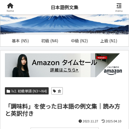
日本語例文集
home
menu
基本 (N5)
初級 (N4)
中級 (N2)
上級 (N1)
lv2. 初級単語 (N3～N4)
食
「調味料」を使った日本語の例文集｜読み方
と英訳付き
2023.11.27
2025.04.10