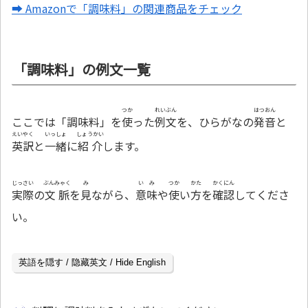
➡ Amazonで「調味料」の関連商品をチェック
「調味料」の例文一覧
つか
れいぶん
はつおん
ここでは「調味料」を
使
った
例文
を、ひらがなの
発音
と
えいやく
いっしょ
しょうかい
英訳
と
一緒
に
紹介
します。
じっさい
ぶんみゃく
み
いみ
つか
かた
かくにん
実際
の
文脈
を
見
ながら、
意味
や
使
い
方
を
確認
してくださ
い。
英語を隠す / 隐藏英文 / Hide English