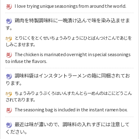
I love trying unique seasonings from around the world.
鶏肉を特製調味料に一晩漬け込んで味を染み込ませま
す。
とりにくをとくせいちょうみりょうにひとばんつけこんであじを
しみこませます。
The chicken is marinated overnight in special seasonings
to infuse the flavors.
調味料袋はインスタントラーメンの箱に同梱されてお
ります。
ちょうみりょうぶくろはいんすたんとらーめんのはこにどうこん
されております。
The seasoning bag is included in the instant ramen box.
最近は味が濃いので、調味料の入れすぎには注意して
ください。