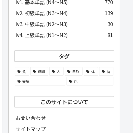
lv1. 基本単語 (N4～N5)
770
lv2. 初級単語 (N3～N4)
139
lv3. 中級単語 (N2～N3)
30
lv4. 上級単語 (N1～N2)
81
タグ
食
時間
人
自然
体
暦
天気
色
このサイトについて
お問い合わせ
サイトマップ