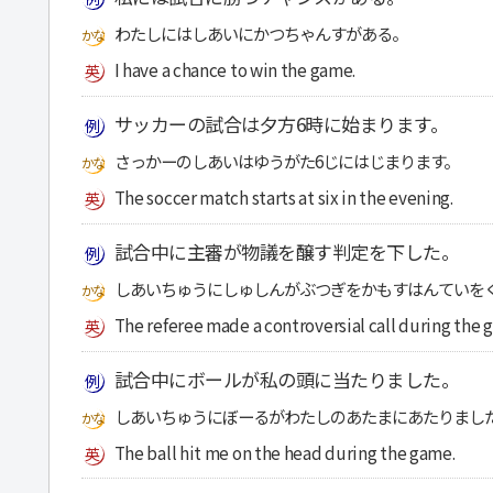
わたしにはしあいにかつちゃんすがある。
I have a chance to win the game.
サッカーの試合は夕方6時に始まります。
さっかーのしあいはゆうがた6じにはじまります。
The soccer match starts at six in the evening.
試合中に主審が物議を醸す判定を下した。
しあいちゅうにしゅしんがぶつぎをかもすはんていを
The referee made a controversial call during the 
試合中にボールが私の頭に当たりました。
しあいちゅうにぼーるがわたしのあたまにあたりまし
The ball hit me on the head during the game.