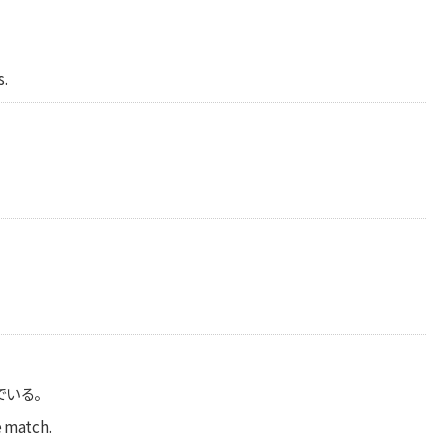
。
s.
。
でいる。
e match.