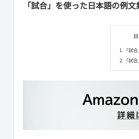
「試合」を使った日本語の例文
目
「試合
「試合