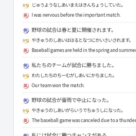
じゅうようなしあいまえはきんちょうしていた。
I was nervous before the important match.
野球の試合は春と夏に開催されます。
やきゅうのしあいははるとなつにかいさいされます。
Baseball games are held in the spring and summer
私たちのチームが試合に勝ちました。
わたしたちのちーむがしあいにかちました。
Our team won the match.
野球の試合が雷雨で中止になった。
やきゅうのしあいがらいうでちゅうしになった。
The baseball game was canceled due to a thunde
私には試合に勝つチャンスがある。