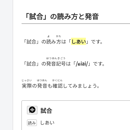
「試合」の読み方と発音
よ
かた
「試合」の
読
み
方
は「
しあい
」です。
はつおんきごう
「試合」の
発音記号
は「
/ɕiai/
」です。
じっさい
はつおん
かくにん
実際
の
発音
も
確認
してみましょう。
試合
しあい
読み