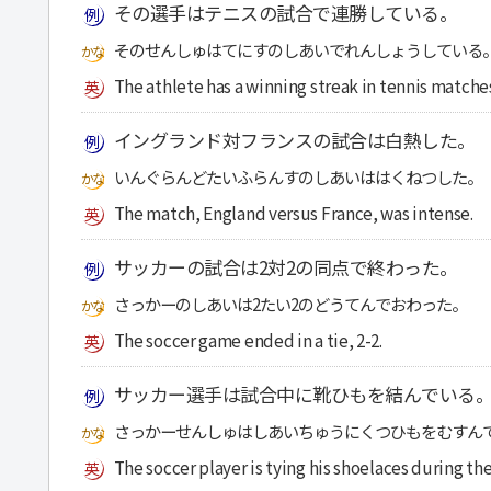
その選手はテニスの試合で連勝している。
そのせんしゅはてにすのしあいでれんしょうしている
The athlete has a winning streak in tennis matche
イングランド対フランスの試合は白熱した。
いんぐらんどたいふらんすのしあいははくねつした。
The match, England versus France, was intense.
サッカーの試合は2対2の同点で終わった。
さっかーのしあいは2たい2のどうてんでおわった。
The soccer game ended in a tie, 2-2.
サッカー選手は試合中に靴ひもを結んでいる
さっかーせんしゅはしあいちゅうにくつひもをむすん
The soccer player is tying his shoelaces during th