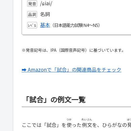
/ɕiai/
発音
名詞
品詞
基本
ﾚﾍﾞﾙ
※発音記号は、IPA（国際音声記号）に基づいています。
➡ Amazonで「試合」の関連商品をチェック
「試合」の例文一覧
つか
れいぶん
は
ここでは「試合」を
使
った
例文
を、ひらがなの