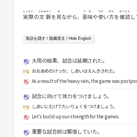
じっさい
ぶんみゃく
み
いみ
つか
かた
かくにん
実際
の
文脈
を
見
ながら、
意味
や
使
い
方
を
確認
し
英語を隠す / 隐藏英文 / Hide English
大雨の結果、試合は延期された。
おおあめのけっか、しあいはえんきされた。
As a result of the heavy rain, the game was postpo
試合に向けて体力をつけましょう。
しあいにむけてたいりょくをつけましょう。
Let’s build up our strength for the games.
重要な試合前は緊張していた。