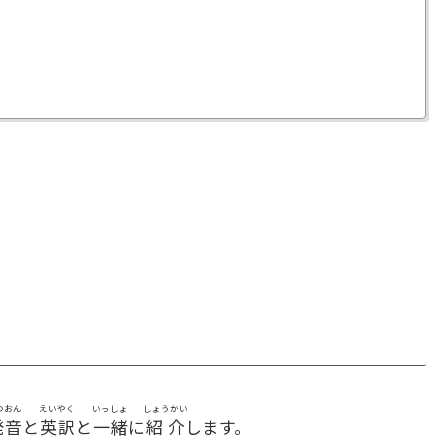
つおん
えいやく
いっしょ
しょうかい
発音
と
英訳
と
一緒
に
紹介
します。