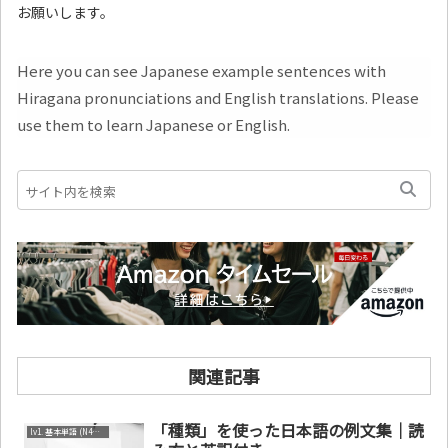
お願いします。
Here you can see Japanese example sentences with
Hiragana pronunciations and English translations. Please
use them to learn Japanese or English.
関連記事
「種類」を使った日本語の例文集｜読
lv1. 基本単語 (N4～N5)