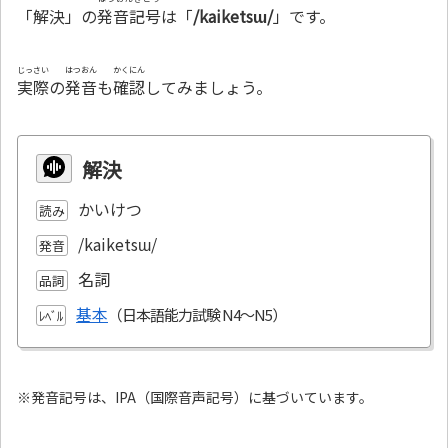
「解決」の
発音記号
は「
/kaiketsɯ/
」です。
じっさい
はつおん
かくにん
実際
の
発音
も
確認
してみましょう。
解決
かいけつ
読み
/kaiketsɯ/
発音
名詞
品詞
基本
ﾚﾍﾞﾙ
※発音記号は、IPA（国際音声記号）に基づいています。