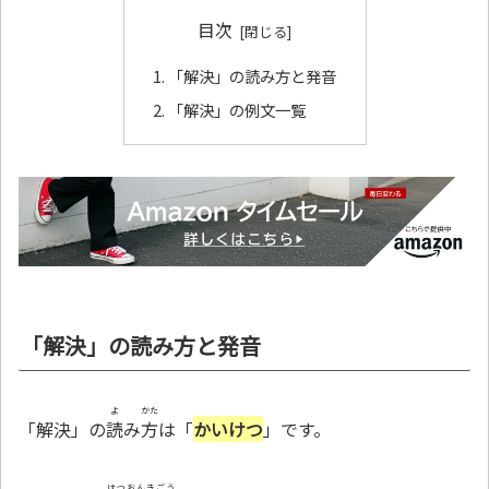
目次
「解決」の読み方と発音
「解決」の例文一覧
「解決」の読み方と発音
よ
かた
「解決」の
読
み
方
は「
かいけつ
」です。
はつおんきごう