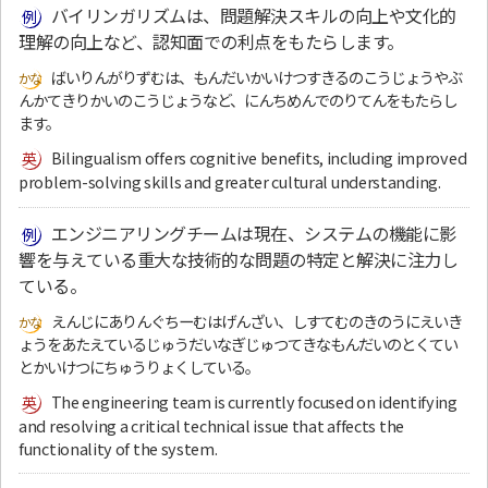
バイリンガリズムは、問題解決スキルの向上や文化的
理解の向上など、認知面での利点をもたらします。
ばいりんがりずむは、もんだいかいけつすきるのこうじょうやぶ
んかてきりかいのこうじょうなど、にんちめんでのりてんをもたらし
ます。
Bilingualism offers cognitive benefits, including improved
problem-solving skills and greater cultural understanding.
エンジニアリングチームは現在、システムの機能に影
響を与えている重大な技術的な問題の特定と解決に注力し
ている。
えんじにありんぐちーむはげんざい、しすてむのきのうにえいき
ょうをあたえているじゅうだいなぎじゅつてきなもんだいのとくてい
とかいけつにちゅうりょくしている。
The engineering team is currently focused on identifying
and resolving a critical technical issue that affects the
functionality of the system.