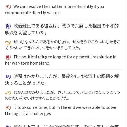
We can resolve the matter more efficiently if you
communicate directly with us.
政治難民である彼女は、戦争で荒廃した祖国の平和的
解決を切望していた。
せいじなんみんであるかのじょは、せんそうでこうはいしたそこ
くのへいわてきかいけつをせつぼうしていた。
The political refugee longed for a peaceful resolution in
her war-torn homeland.
時間はかかりましたが、最終的には物流上の課題を解
決することができた。
じかんはかかりましたが、さいしゅうてきにはぶつりゅうじょう
のかだいをかいけつすることができた。
It took some time, but in the end we were able to solve
the logistical challenges.
彼女の上司は、彼女の問題解決能力を試す難しい仕事