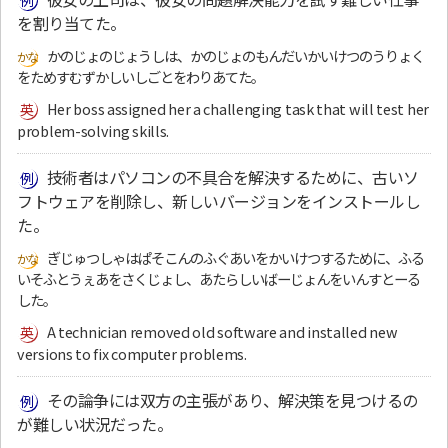
を割り当てた。
かのじょのじょうしは、かのじょのもんだいかいけつのうりょく
をためすむずかしいしごとをわりあてた。
Her boss assigned her a challenging task that will test her
problem-solving skills.
技術者はパソコンの不具合を解決するために、古いソ
フトウェアを削除し、新しいバージョンをインストールし
た。
ぎじゅつしゃはぱそこんのふぐあいをかいけつするために、ふる
いそふとうぇあをさくじょし、あたらしいばーじょんをいんすとーる
した。
A technician removed old software and installed new
versions to fix computer problems.
その論争には双方の主張があり、解決策を見つけるの
が難しい状況だった。