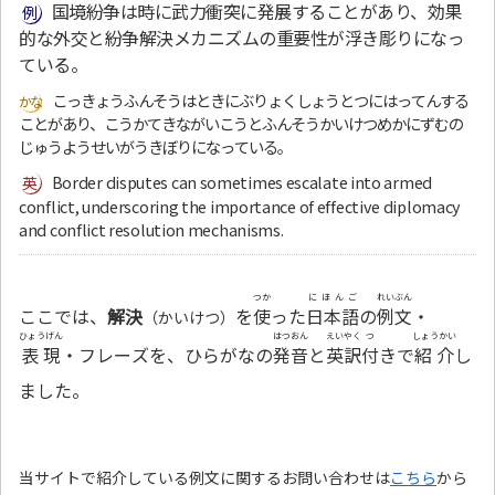
国境紛争は時に武力衝突に発展することがあり、効果
的な外交と紛争解決メカニズムの重要性が浮き彫りになっ
ている。
こっきょうふんそうはときにぶりょくしょうとつにはってんする
ことがあり、こうかてきながいこうとふんそうかいけつめかにずむの
じゅうようせいがうきぼりになっている。
Border disputes can sometimes escalate into armed
conflict, underscoring the importance of effective diplomacy
and conflict resolution mechanisms.
つか
にほんご
れいぶん
ここでは、
解決
を
使
った
日本語
の
例文
・
（かいけつ）
ひょうげん
はつおん
えいやく
つ
しょうかい
表現
・フレーズを、ひらがなの
発音
と
英訳
付
きで
紹介
し
ました。
当サイトで紹介している例文に関するお問い合わせは
こちら
から