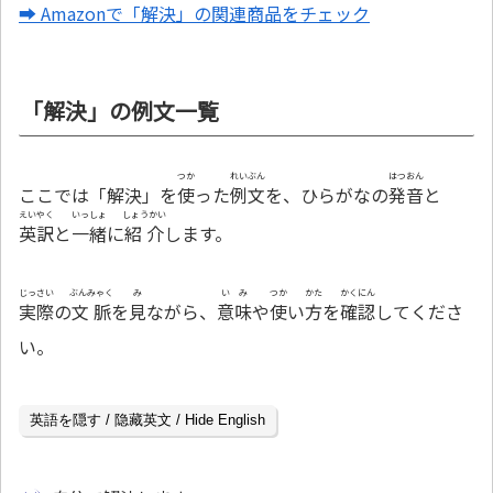
➡ Amazonで「解決」の関連商品をチェック
「解決」の例文一覧
つか
れいぶん
はつおん
ここでは「解決」を
使
った
例文
を、ひらがなの
発音
と
えいやく
いっしょ
しょうかい
英訳
と
一緒
に
紹介
します。
じっさい
ぶんみゃく
み
いみ
つか
かた
かくにん
実際
の
文脈
を
見
ながら、
意味
や
使
い
方
を
確認
してくださ
い。
英語を隠す / 隐藏英文 / Hide English