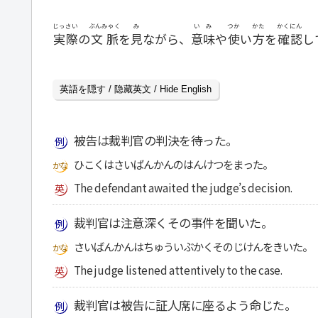
じっさい
ぶんみゃく
み
いみ
つか
かた
かくにん
実際
の
文脈
を
見
ながら、
意味
や
使
い
方
を
確認
し
英語を隠す / 隐藏英文 / Hide English
被告は裁判官の判決を待った。
ひこくはさいばんかんのはんけつをまった。
The defendant awaited the judge’s decision.
裁判官は注意深くその事件を聞いた。
さいばんかんはちゅういぶかくそのじけんをきいた。
The judge listened attentively to the case.
裁判官は被告に証人席に座るよう命じた。