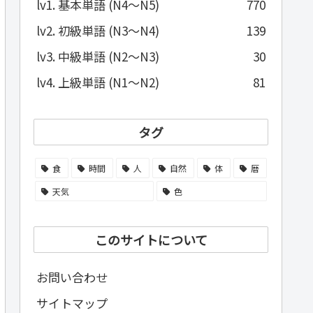
lv1. 基本単語 (N4～N5)
770
lv2. 初級単語 (N3～N4)
139
lv3. 中級単語 (N2～N3)
30
lv4. 上級単語 (N1～N2)
81
タグ
食
時間
人
自然
体
暦
天気
色
このサイトについて
お問い合わせ
サイトマップ