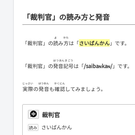
「裁判官」の読み方と発音
よ
かた
「裁判官」の
読
み
方
は「
さいばんかん
」です。
はつおんきごう
「裁判官」の
発音記号
は「
/saibaɴkaɴ/
」です。
じっさい
はつおん
かくにん
実際
の
発音
も
確認
してみましょう。
裁判官
さいばんかん
読み