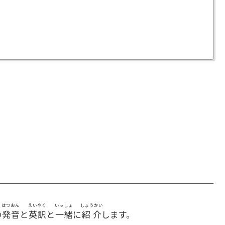
はつおん
えいやく
いっしょ
しょうかい
の
発音
と
英訳
と
一緒
に
紹介
します。