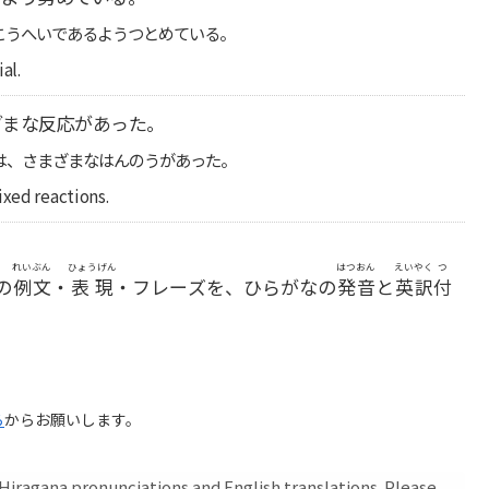
こうへいであるようつとめている。
al.
ざまな反応があった。
は、さまざまなはんのうがあった。
ixed reactions.
れいぶん
ひょうげん
はつおん
えいやく
つ
の
例文
・
表現
・フレーズを、ひらがなの
発音
と
英訳
付
ら
からお願いします。
iragana pronunciations and English translations. Please