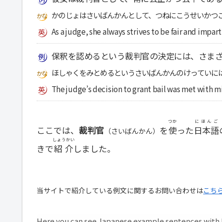
かのじょはさいばんかんとして、つねにこうせいかつ
As a judge, she always strives to be fair and imparti
保釈を認めるという裁判官の決定には、さま
ほしゃくをみとめるというさいばんかんのけっていに
The judge’s decision to grant bail was met with m
つか
にほんご
ここでは、
裁判官
を
使
った
日本語
（さいばんかん）
しょうかい
きで
紹介
しました。
当サイトで紹介している例文に関するお問い合わせは
こち
Here you can see Japanese example sentences with H