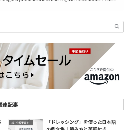
関連記事
集
「ドレッシング」を使った日本語
lv3. 中級単語 (N2～N3)
の例文集｜読み方と英訳付き