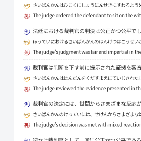
さいばんかんはひこくにしょうにんせきにすわるよう
The judge ordered the defendant to sit on the wi
法廷における裁判官の判決は公正かつ公平で
ほうていにおけるさいばんかんのはんけつはこうせい
The judge’s judgment was fair and impartial in th
裁判官は判断を下す前に提示された証拠を審
さいばんかんははんだんをくだすまえにていじされた
The judge reviewed the evidence presented in the
裁判官の決定には、世間からさまざまな反応
さいばんかんのけっていには、せけんからさまざまな
The judge’s decision was met with mixed reaction
彼女は裁判官として、常に公正かつ公平であ