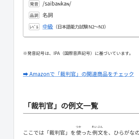
/saibaɴkaɴ/
発音
名詞
品詞
中級
ﾚﾍﾞﾙ
※発音記号は、IPA（国際音声記号）に基づいています。
➡ Amazonで「裁判官」の関連商品をチェック
「裁判官」の例文一覧
つか
れいぶん
ここでは「裁判官」を
使
った
例文
を、ひらがな