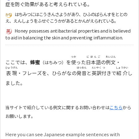
症を防ぐ効果があると考えられている。
はちみつにはこうきんさようがあり、ひふのばらんすをととの
え、えんしょうをふせぐこうかがあるとかんがえられている。
Honey possesses antibacterial properties and is believed
to aid in balancing the skin and preventing inflammation.
つか
にほんご
れいぶん
ここでは、
蜂蜜
を
使
った
日本語
の
例文
・
（はちみつ）
ひょうげん
はつおん
えいやく
つ
しょうかい
表現
・フレーズを、ひらがなの
発音
と
英訳
付
きで
紹介
し
ました。
当サイトで紹介している例文に関するお問い合わせは
こちら
から
お願いします。
Here you can see Japanese example sentences with