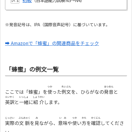
初級
ﾚﾍﾞﾙ
※発音記号は、IPA（国際音声記号）に基づいています。
➡ Amazonで「蜂蜜」の関連商品をチェック
「蜂蜜」の例文一覧
つか
れいぶん
はつおん
ここでは「蜂蜜」を
使
った
例文
を、ひらがなの
発音
と
えいやく
いっしょ
しょうかい
英訳
と
一緒
に
紹介
します。
じっさい
ぶんみゃく
み
いみ
つか
かた
かくにん
実際
の
文脈
を
見
ながら、
意味
や
使
い
方
を
確認
してくださ