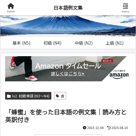
日本語例文集
home
menu
基本 (N5)
初級 (N4)
中級 (N2)
上級 (N1)
lv2. 初級単語 (N3～N4)
食
「蜂蜜」を使った日本語の例文集｜読み方と
英訳付き
2023.12.04
2025.04.10