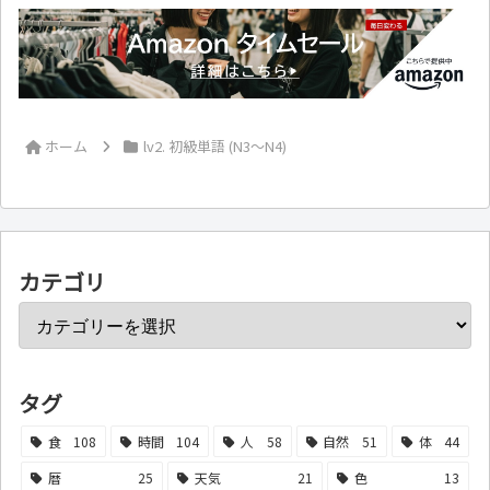
ホーム
lv2. 初級単語 (N3～N4)
カテゴリ
タグ
食
108
時間
104
人
58
自然
51
体
44
暦
25
天気
21
色
13