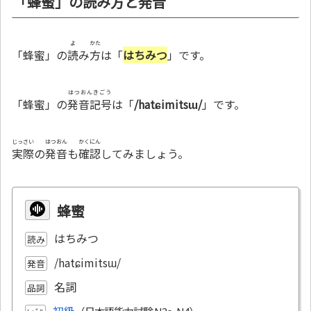
「蜂蜜」の読み方と発音
よ
かた
「蜂蜜」の
読
み
方
は「
はちみつ
」です。
はつおんきごう
「蜂蜜」の
発音記号
は「
/hatɕimitsɯ/
」です。
じっさい
はつおん
かくにん
実際
の
発音
も
確認
してみましょう。
蜂蜜
はちみつ
読み
/hatɕimitsɯ/
発音
名詞
品詞