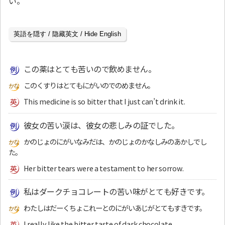
い。
英語を隠す / 隐藏英文 / Hide English
この薬はとても苦いので飲めません。
このくすりはとてもにがいのでのめません。
This medicine is so bitter that I just can’t drink it.
彼女の苦い涙は、彼女の悲しみの証でした。
かのじょのにがいなみだは、かのじょのかなしみのあかしでし
た。
Her bitter tears were a testament to her sorrow.
私はダークチョコレートの苦い味がとても好きです。
わたしはだーくちょこれーとのにがいあじがとてもすきです。
I really like the bitter taste of dark chocolate.