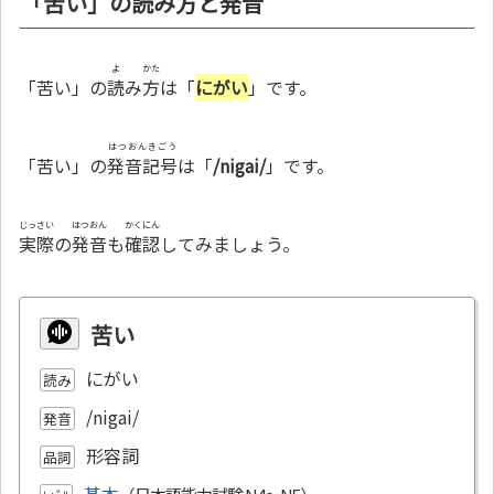
「苦い」の読み方と発音
よ
かた
「苦い」の
読
み
方
は「
にがい
」です。
はつおんきごう
「苦い」の
発音記号
は「
/nigai/
」です。
じっさい
はつおん
かくにん
実際
の
発音
も
確認
してみましょう。
苦い
にがい
読み
/nigai/
発音
形容詞
品詞