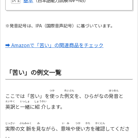
基本
ﾚﾍﾞﾙ
※発音記号は、IPA（国際音声記号）に基づいています。
➡ Amazonで「苦い」の関連商品をチェック
「苦い」の例文一覧
つか
れいぶん
はつおん
ここでは「苦い」を
使
った
例文
を、ひらがなの
発音
と
えいやく
いっしょ
しょうかい
英訳
と
一緒
に
紹介
します。
じっさい
ぶんみゃく
み
いみ
つか
かた
かくにん
実際
の
文脈
を
見
ながら、
意味
や
使
い
方
を
確認
してくださ