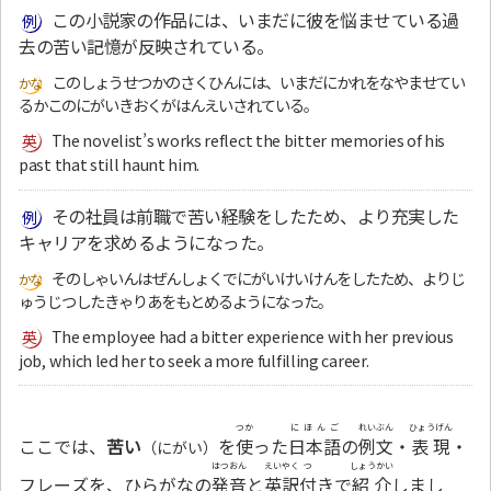
この小説家の作品には、いまだに彼を悩ませている過
去の苦い記憶が反映されている。
このしょうせつかのさくひんには、いまだにかれをなやませてい
るかこのにがいきおくがはんえいされている。
The novelist’s works reflect the bitter memories of his
past that still haunt him.
その社員は前職で苦い経験をしたため、より充実した
キャリアを求めるようになった。
そのしゃいんはぜんしょくでにがいけいけんをしたため、よりじ
ゅうじつしたきゃりあをもとめるようになった。
The employee had a bitter experience with her previous
job, which led her to seek a more fulfilling career.
つか
にほんご
れいぶん
ひょうげん
ここでは、
苦い
を
使
った
日本語
の
例文
・
表現
・
（にがい）
はつおん
えいやく
つ
しょうかい
フレーズを、ひらがなの
発音
と
英訳
付
きで
紹介
しまし