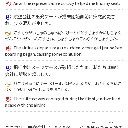
An airline representative quickly helped me find my seat.
航空会社の出発ゲートが搭乗開始直前に突然変更さ
れ、少々混乱が生じた。
こうくうがいしゃのしゅっぱつげーとがとうじょうかいしちょく
ぜんにとつぜんへんこうされ、しょうしょうこんらんがしょうじた。
The airline’s departure gate suddenly changed just before
boarding began, causing some confusion.
飛行中にスーツケースが破損したため、私たちは航空
会社に訴訟を起こした。
ひこうちゅうにすーつけーすがはそんしたため、わたしたちはこ
うくうがいしゃにそしょうをおこした。
The suitcase was damaged during the flight, and we filed
a case with the airline.
つか
にほんご
ここでは、
航空会社
を
使
った
日本語
の
（こうくうがいしゃ）