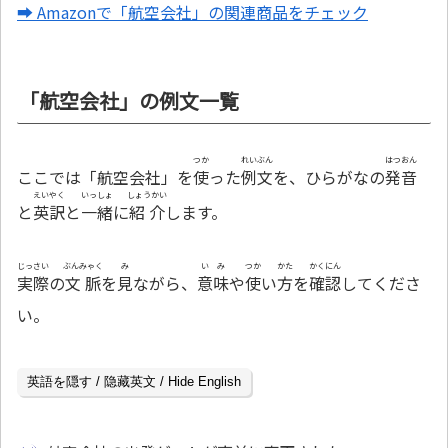
➡ Amazonで「航空会社」の関連商品をチェック
「航空会社」の例文一覧
つか
れいぶん
はつおん
ここでは「航空会社」を
使
った
例文
を、ひらがなの
発音
えいやく
いっしょ
しょうかい
と
英訳
と
一緒
に
紹介
します。
じっさい
ぶんみゃく
み
いみ
つか
かた
かくにん
実際
の
文脈
を
見
ながら、
意味
や
使
い
方
を
確認
してくださ
い。
英語を隠す / 隐藏英文 / Hide English