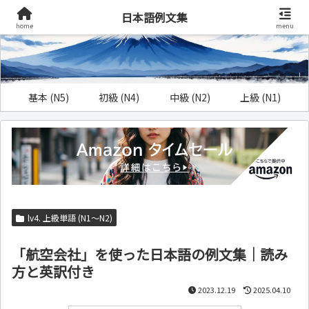
日本語例文集
home
menu
基本 (N5)
初級 (N4)
中級 (N2)
上級 (N1)
lv4. 上級単語 (N1～N2)
「航空会社」を使った日本語の例文集｜読み
方と英訳付き
2023.12.19
2025.04.10