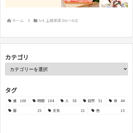
ホーム
lv4. 上級単語 (N1～N2)
カテゴリ
タグ
食
108
時間
104
人
58
自然
51
体
44
暦
25
天気
21
色
13