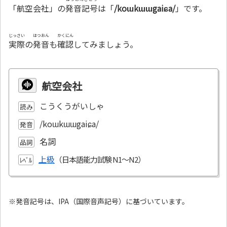
「航空会社」の
発音記号
は「
/koɯkɯɯgaiɕa/
」です。
じっさい
はつおん
かくにん
実際
の
発音
も
確認
してみましょう。
航空会社
こうくうがいしゃ
読み
/koɯkɯɯgaiɕa/
発音
名詞
品詞
上級
ﾚﾍﾞﾙ
※発音記号は、IPA（国際音声記号）に基づいています。