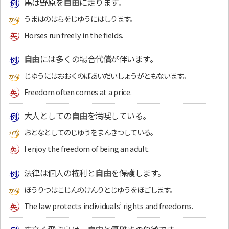
馬は野原を
自由
に走ります。
うまはのはらをじゆうにはしります。
Horses run freely in the fields.
自由
には多くの場合代償が伴います。
じゆうにはおおくのばあいだいしょうがともないます。
Freedom often comes at a price.
大人としての
自由
を満喫している。
おとなとしてのじゆうをまんきつしている。
I enjoy the freedom of being an adult.
法律は個人の権利と
自由
を保護します。
ほうりつはこじんのけんりとじゆうをほごします。
The law protects individuals’ rights and freedoms.