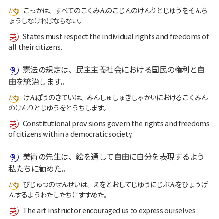
こっかは、すべてのこくみんのこじんのけんりとじゆうをそんち
ょうしなければならない。
States must respect the individual rights and freedoms of
all their citizens.
憲法の規定は、民主主義社会における国民の権利と
自
由
を統治します。
けんぽうのきていは、みんしゅしゅぎしゃかいにおけるこくみん
のけんりとじゆうをとうちします。
Constitutional provisions govern the rights and freedoms
of citizens within a democratic society.
美術の先生は、絵を通して
自由
に自分を表現するよう
私たちに勧めた。
びじゅつのせんせいは、えをとおしてじゆうにじぶんをひょうげ
んするようわたしたちにすすめた。
The art instructor encouraged us to express ourselves