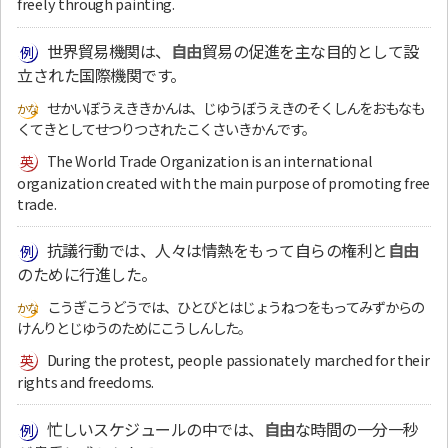
freely through painting.
世界貿易機関は、
自由
貿易の促進を主な目的として設
立された国際機関です。
せかいぼうえききかんは、じゆうぼうえきのそくしんをおもなも
くてきとしてせつりつされたこくさいきかんです。
The World Trade Organization is an international
organization created with the main purpose of promoting free
trade.
抗議行動では、人々は情熱をもって自らの権利と
自由
のために行進した。
こうぎこうどうでは、ひとびとはじょうねつをもってみずからの
けんりとじゆうのためにこうしんした。
During the protest, people passionately marched for their
rights and freedoms.
忙しいスケジュールの中では、
自由
な時間の一分一秒