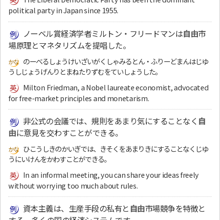
political party in Japan since 1955.
ノーベル賞経済学者ミルトン・フリードマンは
自由
市
場原理とマネタリズムを提唱した。
のーべるしょうけいざいがくしゃみるとん・ふりーどまんはじゆ
うしじょうげんりとまねたりずむをていしょうした。
Milton Friedman, a Nobel laureate economist, advocated
for free-market principles and monetarism.
非公式の会議では、規則をあまり気にすることなく
自
由
に意見を交わすことができる。
ひこうしきのかいぎでは、きそくをあまりきにすることなくじゆ
うにいけんをかわすことができる。
In an informal meeting, you can share your ideas freely
without worrying too much about rules.
資本主義は、生産手段の私有と
自由
市場競争を特徴と