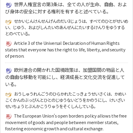
世界人権宣言の第3条は、全ての人が生命、
自由
、およ
び身体の安全に対する権利を有すると述べている。
せかいじんけんせんげんのだい3じょうは、すべてのひとがせいめ
い、じゆう、およびしんたいのあんぜんにたいするけんりをゆうする
とのべている。
Article 3 of the Universal Declaration of Human Rights
states that everyone has the right to life, liberty, and security
of person.
欧州連合の開かれた国境政策は、加盟国間の物品と人
の
自由
な移動を可能にし、経済成長と文化交流を促進して
いる。
おうしゅうれんごうのひらかれたこっきょうせいさくは、かめい
こくかんのぶっぴんとひとのじゆうないどうをかのうにし、けいざい
せいちょうとぶんかこうりゅうをそくしんしている。
The European Union’s open borders policy allows the free
movement of goods and people between member states,
fostering economic growth and cultural exchange.