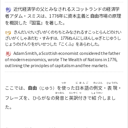
近代経済学の父とみなされるスコットランドの経済学
者アダム・スミスは、1776年に資本主義と
自由
市場の原理
を概説した『国富』を著した。
きんだいけいざいがくのちちとみなされるすこっとらんどのけい
ざいがくしゃあだむ・すみすは、1776ねんにしほんしゅぎとじゆうし
じょうのげんりをがいせつした『こくふ』をあらわした。
Adam Smith, a Scottish economist considered the father
of modern economics, wrote The Wealth of Nations in 1776,
outlining the principles of capitalism and free markets.
つか
にほんご
れいぶん
ひょうげん
ここでは、
自由
を
使
った
日本語
の
例文
・
表現
・
（じゆう）
はつおん
えいやく
つ
しょうかい
フレーズを、ひらがなの
発音
と
英訳
付
きで
紹介
しまし
た。