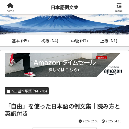
日本語例文集
home
menu
基本 (N5)
初級 (N4)
中級 (N2)
上級 (N1)
lv1. 基本単語 (N4～N5)
「自由」を使った日本語の例文集｜読み方と
英訳付き
2024.02.05
2025.04.10