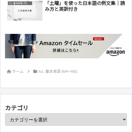
「土曜」を使った日本語の例文集｜読
lv1. 基本単語 (N4～N5)
み方と英訳付き
ホーム
lv1. 基本単語 (N4～N5)
カテゴリ