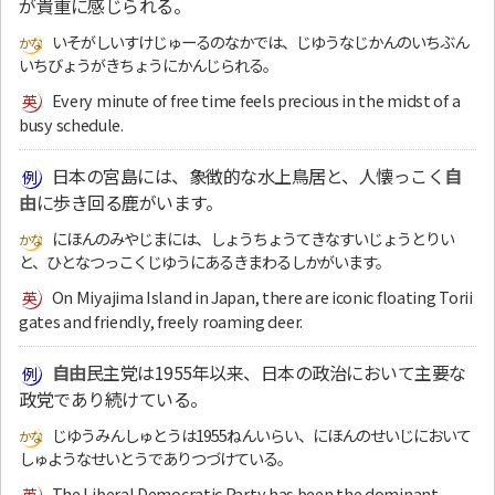
が貴重に感じられる。
いそがしいすけじゅーるのなかでは、じゆうなじかんのいちぶん
いちびょうがきちょうにかんじられる。
Every minute of free time feels precious in the midst of a
busy schedule.
日本の宮島には、象徴的な水上鳥居と、人懐っこく
自
由
に歩き回る鹿がいます。
にほんのみやじまには、しょうちょうてきなすいじょうとりい
と、ひとなつっこくじゆうにあるきまわるしかがいます。
On Miyajima Island in Japan, there are iconic floating Torii
gates and friendly, freely roaming deer.
自由
民主党は1955年以来、日本の政治において主要な
政党であり続けている。
じゆうみんしゅとうは1955ねんいらい、にほんのせいじにおいて
しゅようなせいとうでありつづけている。
The Liberal Democratic Party has been the dominant