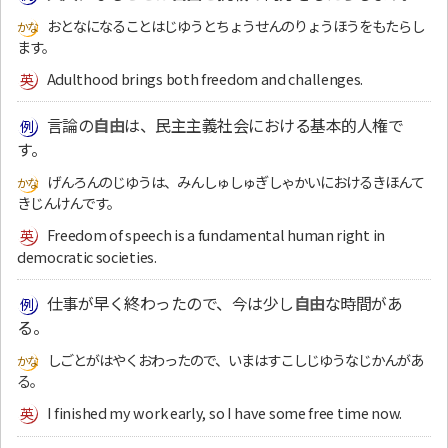
おとなになることはじゆうとちょうせんのりょうほうをもたらし
ます。
Adulthood brings both freedom and challenges.
言論の
自由
は、民主主義社会における基本的人権で
す。
げんろんのじゆうは、みんしゅしゅぎしゃかいにおけるきほんて
きじんけんです。
Freedom of speech is a fundamental human right in
democratic societies.
仕事が早く終わったので、今は少し
自由
な時間があ
る。
しごとがはやくおわったので、いまはすこしじゆうなじかんがあ
る。
I finished my work early, so I have some free time now.