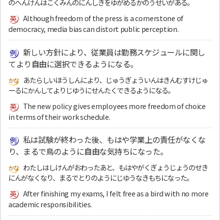
のへんけんはこくみんのにんしきをゆがめるかのうせいがある。
Although freedom of the press is a cornerstone of
democracy, media bias can distort public perception.
新しい方針により、従業員は勤務スケジュールに関し
てより
自由
に選択できるようになる。
あたらしいほうしんにより、じゅうぎょういんはきんむすけじゅ
ーるにかんしてよりじゆうにせんたくできるようになる。
The new policy gives employees more freedom of choice
in terms of their work schedule.
私は試験が終わった後、もはや学業上の責任がなくな
り、まるで鳥のように
自由
な気持ちになった。
わたしはしけんがおわったあと、もはやがくぎょうじょうのせき
にんがなくなり、まるでとりのようにじゆうなきもちになった。
After finishing my exams, I felt free as a bird with no more
academic responsibilities.