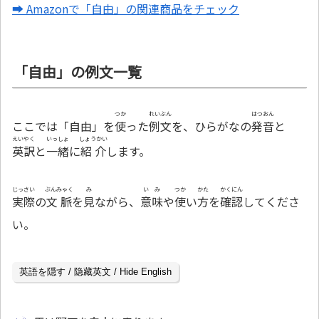
➡ Amazonで「自由」の関連商品をチェック
「自由」の例文一覧
つか
れいぶん
はつおん
ここでは「自由」を
使
った
例文
を、ひらがなの
発音
と
えいやく
いっしょ
しょうかい
英訳
と
一緒
に
紹介
します。
じっさい
ぶんみゃく
み
いみ
つか
かた
かくにん
実際
の
文脈
を
見
ながら、
意味
や
使
い
方
を
確認
してくださ
い。
英語を隠す / 隐藏英文 / Hide English