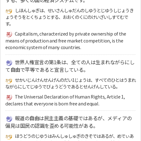
する、多くの国の経済システムです。
しほんしゅぎは、せいさんしゅだんのしゆうとじゆうしじょうき
ょうそうをとくちょうとする、おおくのくにのけいざいしすてむで
す。
Capitalism, characterized by private ownership of the
means of production and free market competition, is the
economic system of many countries.
世界人権宣言の第1条は、全ての人は生まれながらにし
て
自由
で平等であると宣言している。
せかいじんけんせんげんのだい1じょうは、すべてのひとはうまれ
ながらにしてじゆうでびょうどうであるとせんげんしている。
The Universal Declaration of Human Rights, Article 1,
declares that everyone is born free and equal.
報道の
自由
は民主主義の基礎ではあるが、メディアの
偏見は国民の認識を歪める可能性がある。
ほうどうのじゆうはみんしゅしゅぎのきそではあるが、めでぃあ