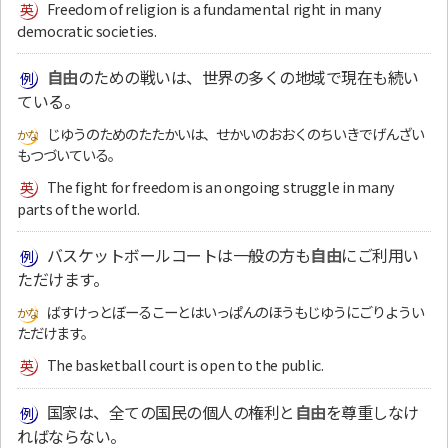
Freedom of religion is a fundamental right in many
democratic societies.
自由
のための戦いは、世界の多くの地域で現在も続い
ている。
じゆうのためのたたかいは、せかいのおおくのちいきでげんざい
もつづいている。
The fight for freedom is an ongoing struggle in many
parts of the world.
バスケットボールコートは一般の方も
自由
にご利用い
ただけます。
ばすけっとぼーるこーとはいっぱんのほうもじゆうにごりようい
ただけます。
The basketball court is open to the public.
国家は、全ての国民の個人の権利と
自由
を尊重しなけ
ればならない。