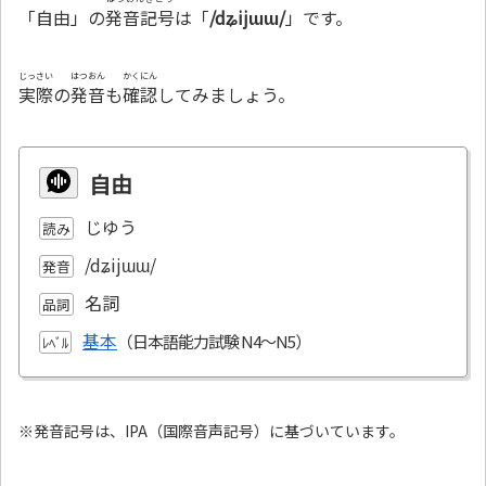
「自由」の
発音記号
は「
/dʑijɯɯ/
」です。
じっさい
はつおん
かくにん
実際
の
発音
も
確認
してみましょう。
自由
じゆう
読み
/dʑijɯɯ/
発音
名詞
品詞
基本
ﾚﾍﾞﾙ
※発音記号は、IPA（国際音声記号）に基づいています。