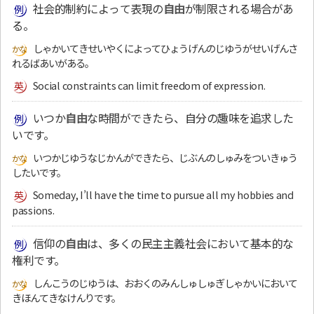
社会的制約によって表現の
自由
が制限される場合があ
る。
しゃかいてきせいやくによってひょうげんのじゆうがせいげんさ
れるばあいがある。
Social constraints can limit freedom of expression.
いつか
自由
な時間ができたら、自分の趣味を追求した
いです。
いつかじゆうなじかんができたら、じぶんのしゅみをついきゅう
したいです。
Someday, I’ll have the time to pursue all my hobbies and
passions.
信仰の
自由
は、多くの民主主義社会において基本的な
権利です。
しんこうのじゆうは、おおくのみんしゅしゅぎしゃかいにおいて
きほんてきなけんりです。