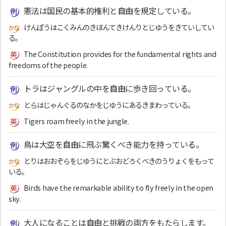
憲法は国民の基本的権利と
自由
を規定している。
けんぽうはこくみんのきほんてきけんりとじゆうをきていしてい
る。
The Constitution provides for the fundamental rights and
freedoms of the people.
トラはジャングルの中を
自由
に歩き回っている。
とらはじゃんぐるのなかをじゆうにあるきまわっている。
Tigers roam freely in the jungle.
鳥は大空を
自由
に飛ぶ驚くべき能力を持っている。
とりはおおぞらをじゆうにとぶおどろくべきのうりょくをもって
いる。
Birds have the remarkable ability to fly freely in the open
sky.
大人になることは
自由
と挑戦の両方をもたらします。