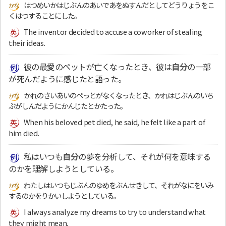
はつめいかはじぶんのあいであをぬすんだとしてどうりょうをこ
くはつすることにした。
The inventor decided to accuse a coworker of stealing
their ideas.
彼の最愛のペットが亡くなったとき、彼は
自分
の一部
が死んだように感じたと語った。
かれのさいあいのぺっとがなくなったとき、かれはじぶんのいち
ぶがしんだようにかんじたとかたった。
When his beloved pet died, he said, he felt like a part of
him died.
私はいつも
自分
の夢を分析して、それが何を意味する
のかを理解しようとしている。
わたしはいつもじぶんのゆめをぶんせきして、それがなにをいみ
するのかをりかいしようとしている。
I always analyze my dreams to try to understand what
they might mean.