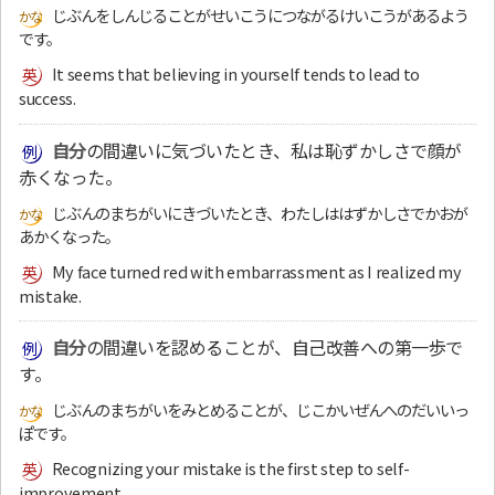
じぶんをしんじることがせいこうにつながるけいこうがあるよう
です。
It seems that believing in yourself tends to lead to
success.
自分
の間違いに気づいたとき、私は恥ずかしさで顔が
赤くなった。
じぶんのまちがいにきづいたとき、わたしははずかしさでかおが
あかくなった。
My face turned red with embarrassment as I realized my
mistake.
自分
の間違いを認めることが、自己改善への第一歩で
す。
じぶんのまちがいをみとめることが、じこかいぜんへのだいいっ
ぽです。
Recognizing your mistake is the first step to self-
improvement.