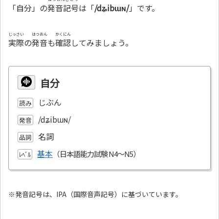
「自分」の
発音記号
は「
/dʑibɯɴ/
」です。
じっさい
はつおん
かくにん
実際
の
発音
も
確認
してみましょう。
自分
じぶん
読み
/dʑibɯɴ/
発音
名詞
品詞
基本
ﾚﾍﾞﾙ
※発音記号は、IPA（国際音声記号）に基づいています。