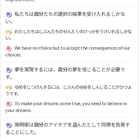
私たちは
自分
たちの選択の結果を受け入れるしかな
い。
わたしたちはじぶんたちのせんたくのけっかをうけいれるしかな
い。
We have no choice but to accept the consequences of our
choices.
夢を実現するには、
自分
の夢を信じることが必要で
す。
ゆめをじつげんするには、じぶんのゆめをしんじることがひつよ
うです。
To make your dreams come true, you need to believe in
your dreams.
発明家は
自分
のアイデアを盗んだとして同僚を告発す
ることにした。