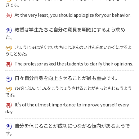
きです。
At the very least, you should apologize for your behavior.
教授は学生たちに
自分
の意見を明確にするよう求め
た。
きょうじゅはがくせいたちにじぶんのいけんをめいかくにするよ
うもとめた。
The professor asked the students to clarify their opinions.
日々
自分
自身を向上させることが最も重要です。
ひびじぶんじしんをこうじょうさせることがもっともじゅうよう
です。
It’s of the utmost importance to improve yourself every
day.
自分
を信じることが成功につながる傾向があるようで
す。