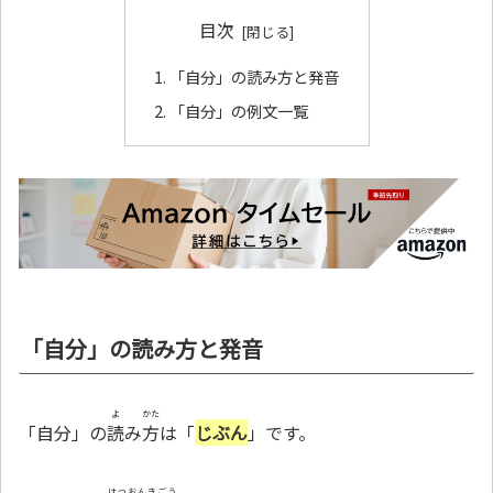
目次
「自分」の読み方と発音
「自分」の例文一覧
「自分」の読み方と発音
よ
かた
「自分」の
読
み
方
は「
じぶん
」です。
はつおんきごう