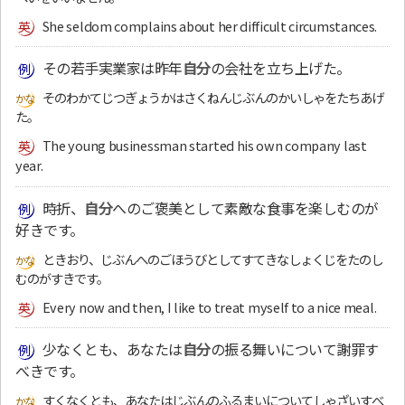
She seldom complains about her difficult circumstances.
その若手実業家は昨年
自分
の会社を立ち上げた。
そのわかてじつぎょうかはさくねんじぶんのかいしゃをたちあげ
た。
The young businessman started his own company last
year.
時折、
自分
へのご褒美として素敵な食事を楽しむのが
好きです。
ときおり、じぶんへのごほうびとしてすてきなしょくじをたのし
むのがすきです。
Every now and then, I like to treat myself to a nice meal.
少なくとも、あなたは
自分
の振る舞いについて謝罪す
べきです。
すくなくとも、あなたはじぶんのふるまいについてしゃざいすべ