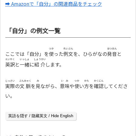
➡ Amazonで「自分」の関連商品をチェック
「自分」の例文一覧
つか
れいぶん
はつおん
ここでは「自分」を
使
った
例文
を、ひらがなの
発音
と
えいやく
いっしょ
しょうかい
英訳
と
一緒
に
紹介
します。
じっさい
ぶんみゃく
み
いみ
つか
かた
かくにん
実際
の
文脈
を
見
ながら、
意味
や
使
い
方
を
確認
してくださ
い。
英語を隠す / 隐藏英文 / Hide English