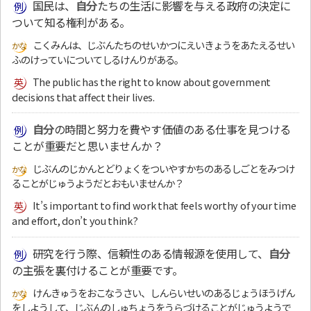
国民は、
自分
たちの生活に影響を与える政府の決定に
ついて知る権利がある。
こくみんは、じぶんたちのせいかつにえいきょうをあたえるせい
ふのけっていについてしるけんりがある。
The public has the right to know about government
decisions that affect their lives.
自分
の時間と努力を費やす価値のある仕事を見つける
ことが重要だと思いませんか？
じぶんのじかんとどりょくをついやすかちのあるしごとをみつけ
ることがじゅうようだとおもいませんか？
It’s important to find work that feels worthy of your time
and effort, don’t you think?
研究を行う際、信頼性のある情報源を使用して、
自分
の主張を裏付けることが重要です。
けんきゅうをおこなうさい、しんらいせいのあるじょうほうげん
をしようして、じぶんのしゅちょうをうらづけることがじゅうようで