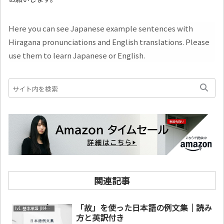
Here you can see Japanese example sentences with
Hiragana pronunciations and English translations. Please
use them to learn Japanese or English.
関連記事
「故」を使った日本語の例文集｜読み
lv1. 基本単語 (N4～N5)
方と英訳付き