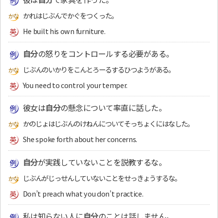
かれはじぶんでかぐをつくった。
He built his own furniture.
自分
の怒りをコントロールする必要がある。
じぶんのいかりをこんとろーるするひつようがある。
You need to control your temper.
彼女は
自分
の懸念について率直に話した。
かのじょはじぶんのけねんについてそっちょくにはなした。
She spoke forth about her concerns.
自分
が実践していないことを説教するな。
じぶんがじっせんしていないことをせっきょうするな。
Don’t preach what you don’t practice.
私は知らない人に
自分
のことは話しません。