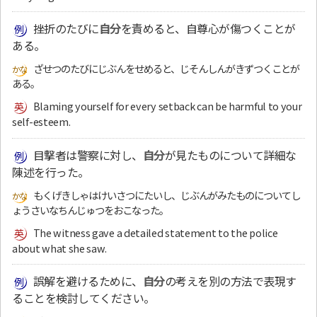
挫折のたびに
自分
を責めると、自尊心が傷つくことが
ある。
ざせつのたびにじぶんをせめると、じそんしんがきずつくことが
ある。
Blaming yourself for every setback can be harmful to your
self-esteem.
目撃者は警察に対し、
自分
が見たものについて詳細な
陳述を行った。
もくげきしゃはけいさつにたいし、じぶんがみたものについてし
ょうさいなちんじゅつをおこなった。
The witness gave a detailed statement to the police
about what she saw.
誤解を避けるために、
自分
の考えを別の方法で表現す
ることを検討してください。