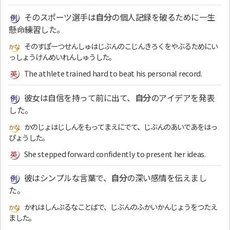
そのスポーツ選手は
自分
の個人記録を破るために一生
懸命練習した。
そのすぽーつせんしゅはじぶんのこじんきろくをやぶるためにい
っしょうけんめいれんしゅうした。
The athlete trained hard to beat his personal record.
彼女は自信を持って前に出て、
自分
のアイデアを発表
した。
かのじょはじしんをもってまえにでて、じぶんのあいであをはっ
ぴょうした。
She stepped forward confidently to present her ideas.
彼はシンプルな言葉で、
自分
の深い感情を伝えまし
た。
かれはしんぷるなことばで、じぶんのふかいかんじょうをつたえ
ました。