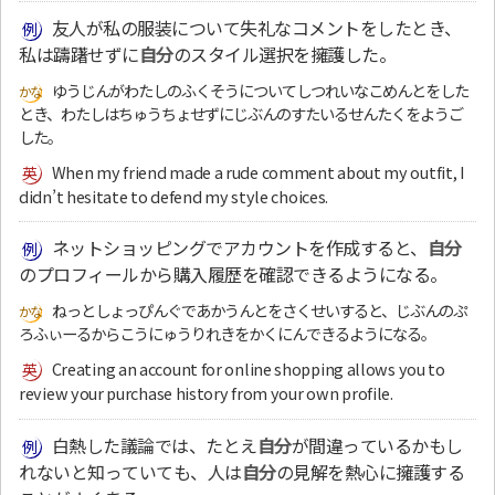
友人が私の服装について失礼なコメントをしたとき、
私は躊躇せずに
自分
のスタイル選択を擁護した。
ゆうじんがわたしのふくそうについてしつれいなこめんとをした
とき、わたしはちゅうちょせずにじぶんのすたいるせんたくをようご
した。
When my friend made a rude comment about my outfit, I
didn’t hesitate to defend my style choices.
ネットショッピングでアカウントを作成すると、
自分
のプロフィールから購入履歴を確認できるようになる。
ねっとしょっぴんぐであかうんとをさくせいすると、じぶんのぷ
ろふぃーるからこうにゅうりれきをかくにんできるようになる。
Creating an account for online shopping allows you to
review your purchase history from your own profile.
白熱した議論では、たとえ
自分
が間違っているかもし
れないと知っていても、人は
自分
の見解を熱心に擁護する