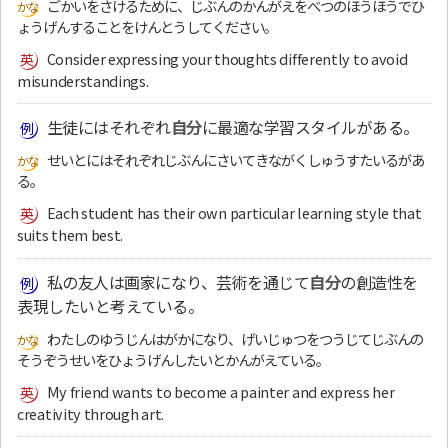
ごかいをさけるために、じぶんのかんがえをべつのほうほうでひ
ょうげんすることをけんとうしてください。
Consider expressing your thoughts differently to avoid
misunderstandings.
生徒にはそれぞれ
自分
に最適な学習スタイルがある。
せいとにはそれぞれじぶんにさいてきながくしゅうすたいるがあ
る。
Each student has their own particular learning style that
suits them best.
私の友人は画家になり、芸術を通じて
自分
の創造性を
表現したいと考えている。
わたしのゆうじんはがかになり、げいじゅつをつうじてじぶんの
そうぞうせいをひょうげんしたいとかんがえている。
My friend wants to become a painter and express her
creativity through art.