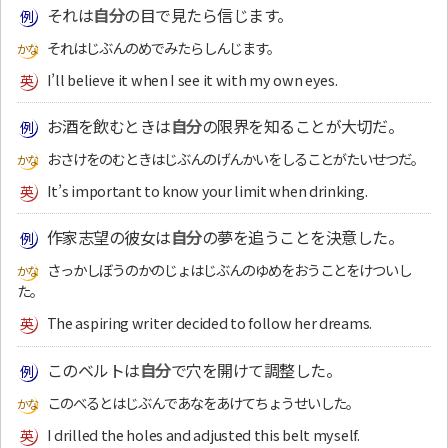
それは
自分
の目で見たら信じます。
それはじぶんのめでみたらしんじます。
I’ll believe it when I see it with my own eyes.
お酒を飲むときは
自分
の限界を知ることが大切だ。
おさけをのむときはじぶんのげんかいをしることがたいせつだ。
It’s important to know your limit when drinking.
作家志望の彼女は
自分
の夢を追うことを決意した。
さっかしぼうのかのじょはじぶんのゆめをおうことをけついし
た。
The aspiring writer decided to follow her dreams.
このベルトは
自分
で穴を開けて調整した。
このべるとはじぶんであなをあけてちょうせいした。
I drilled the holes and adjusted this belt myself.