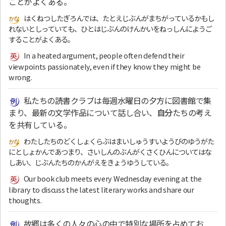
ことがよくある。
はくねつしたぎろんでは、たとえじぶんがまちがっているかもし
れないとしっていても、ひとはじぶんのけんかいをねっしんにようご
することがよくある。
In a heated argument, people often defend their
viewpoints passionately, even if they know they might be
wrong.
私たちの読書クラブは毎週水曜日の夕方に図書館で集
まり、最新の文学作品について話し合い、
自分
たちの考え
を共有している。
わたしたちのどくしょくらぶはまいしゅうすいようびのゆうがた
にとしょかんであつまり、さいしんのぶんがくさくひんについてはな
しあい、じぶんたちのかんがえをきょうゆうしている。
Our book club meets every Wednesday evening at the
library to discuss the latest literary works and share our
thoughts.
故郷は多くの人々の心の中で特別な場所を占めてお