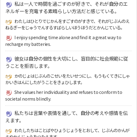
私は一人で時間を過ごすのが好きで、それが
自分
のエ
ネルギーを充電する素晴らしい方法だと感じている。
わたしはひとりでじかんをすごすのがすきで、それがじぶんのえ
ねるぎーをじゅうでんするすばらしいほうほうだとかんじている。
I enjoy spending time alone and find it a great way to
recharge my batteries.
彼女は
自分
の個性を大切にし、盲目的に社会規範に従
うことを拒否します。
かのじょはじぶんのこせいをたいせつにし、もうもくてきにしゃ
かいきはんにしたがうことをきょひします。
She values her individuality and refuses to conform to
societal norms blindly.
私たちは言葉や表情を通して、
自分
の考えや感情を伝
えます。
わたしたちはことばやひょうじょうをとおして、じぶんのかんが
えやかんじょうをつたえます。