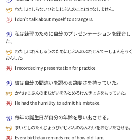
わたしはしらないひとにじぶんのことははなしません。
I don’t talk about myself to strangers.
私は練習のために
自分
のプレゼンテーションを録音し
た。
わたしはれんしゅうのためにじぶんのぷれぜんてーしょんをろく
おんした。
I recorded my presentation for practice.
彼は
自分
の間違いを認める謙虚さを持っていた。
かれはじぶんのまちがいをみとめるけんきょさをもっていた。
He had the humility to admit his mistake.
毎年の誕生日が
自分
の年齢を思い出させる。
まいとしのたんじょうびがじぶんのねんれいをおもいださせる。
Every birthday reminds me of how old I am.