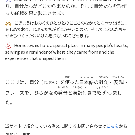
り、
自分
たちがどこから来たのか、そして
自分
たちを形作
った経験を思い起こさせます。
こきょうはおおくのひとびとのこころのなかでとくべつなばしょ
をしめており、じぶんたちがどこからきたのか、そしてじぶんたちを
かたちづくったけいけんをおもいおこさせます。
Hometowns hold a special place in many people’s hearts,
serving as a reminder of where they came from and the
experiences that shaped them.
つか
にほんご
れいぶん
ひょうげん
ここでは、
自分
を
使
った
日本語
の
例文
・
表現
・
（じぶん）
はつおん
えいやく
つ
しょうかい
フレーズを、ひらがなの
発音
と
英訳
付
きで
紹介
しまし
た。
当サイトで紹介している例文に関するお問い合わせは
こちら
から
お願いします。