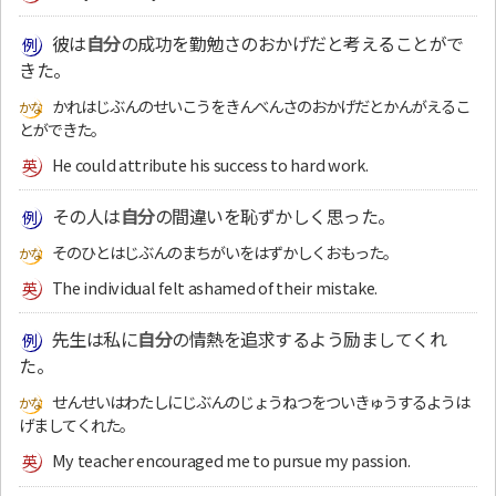
彼は
自分
の成功を勤勉さのおかげだと考えることがで
きた。
かれはじぶんのせいこうをきんべんさのおかげだとかんがえるこ
とができた。
He could attribute his success to hard work.
その人は
自分
の間違いを恥ずかしく思った。
そのひとはじぶんのまちがいをはずかしくおもった。
The individual felt ashamed of their mistake.
先生は私に
自分
の情熱を追求するよう励ましてくれ
た。
せんせいはわたしにじぶんのじょうねつをついきゅうするようは
げましてくれた。
My teacher encouraged me to pursue my passion.