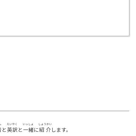
ん
えいやく
いっしょ
しょうかい
音
と
英訳
と
一緒
に
紹介
します。