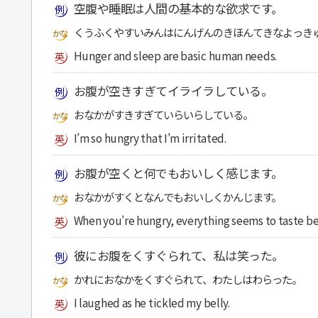
空腹や睡眠は人間の基本的な欲求です。
くうふくやすいみんはにんげんのきほんてきなよっき
Hunger and sleep are basic human needs.
お腹が空きすぎてイライラしている。
おなかがすきすぎていらいらしている。
I’m so hungry that I’m irritated.
お腹が空くと何でもおいしく感じます。
おなかがすくとなんでもおいしくかんじます。
When you’re hungry, everything seems to taste be
彼にお腹をくすぐられて、私は笑った。
かれにおなかをくすぐられて、わたしはわらった。
I laughed as he tickled my belly.