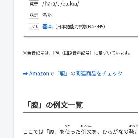
/haɾa/, /ɸɯkɯ/
発音
名詞
品詞
基本
ﾚﾍﾞﾙ
※発音記号は、IPA（国際音声記号）に基づいています。
➡ Amazonで「腹」の関連商品をチェック
「腹」の例文一覧
つか
れいぶん
はつお
ここでは「腹」を
使
った
例文
を、ひらがなの
発