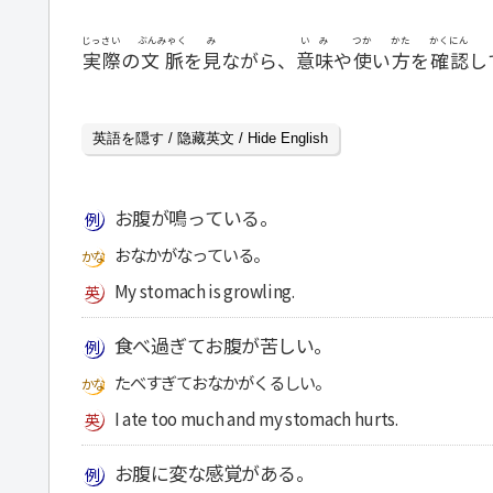
じっさい
ぶんみゃく
み
いみ
つか
かた
かくにん
実際
の
文脈
を
見
ながら、
意味
や
使
い
方
を
確認
し
英語を隠す / 隐藏英文 / Hide English
お腹が鳴っている。
おなかがなっている。
My stomach is growling.
食べ過ぎてお腹が苦しい。
たべすぎておなかがくるしい。
I ate too much and my stomach hurts.
お腹に変な感覚がある。