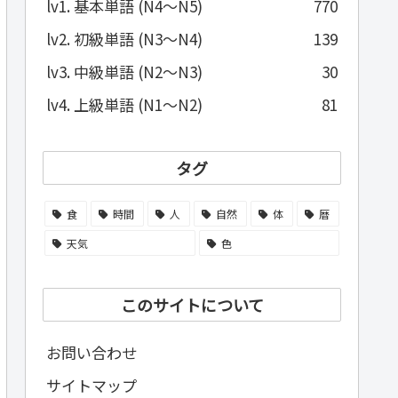
lv1. 基本単語 (N4～N5)
770
lv2. 初級単語 (N3～N4)
139
lv3. 中級単語 (N2～N3)
30
lv4. 上級単語 (N1～N2)
81
タグ
食
時間
人
自然
体
暦
天気
色
このサイトについて
お問い合わせ
サイトマップ