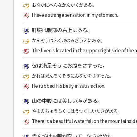
おなかにへんなかんかくがある。
I have a strange sensation in my stomach.
肝臓は腹部の右上にある。
かんぞうはふくぶのみぎうえにある。
The liver is located in the upper right side of th
彼は満足そうにお腹をさすった。
かれはまんぞくそうにおなかをさすった。
He rubbed his belly in satisfaction.
山の中腹には美しい滝がある。
やまのちゅうふくにはうつくしいたきがある。
There is a beautiful waterfall on the mountainside
赤ん坊はお腹が空いて、泣き始めた。