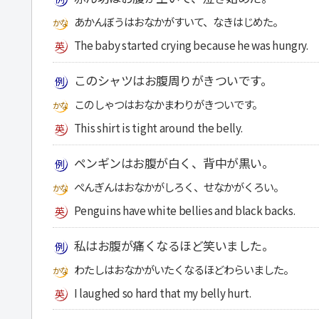
あかんぼうはおなかがすいて、なきはじめた。
The baby started crying because he was hungry.
このシャツはお腹周りがきついです。
このしゃつはおなかまわりがきついです。
This shirt is tight around the belly.
ペンギンはお腹が白く、背中が黒い。
ぺんぎんはおなかがしろく、せなかがくろい。
Penguins have white bellies and black backs.
私はお腹が痛くなるほど笑いました。
わたしはおなかがいたくなるほどわらいました。
I laughed so hard that my belly hurt.