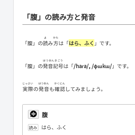
「腹」の読み方と発音
よ
かた
「腹」の
読
み
方
は「
はら、ふく
」です。
はつおんきごう
「腹」の
発音記号
は「
/haɾa/, /ɸɯkɯ/
」です。
じっさい
はつおん
かくにん
実際
の
発音
も
確認
してみましょう。
腹
はら、ふく
読み