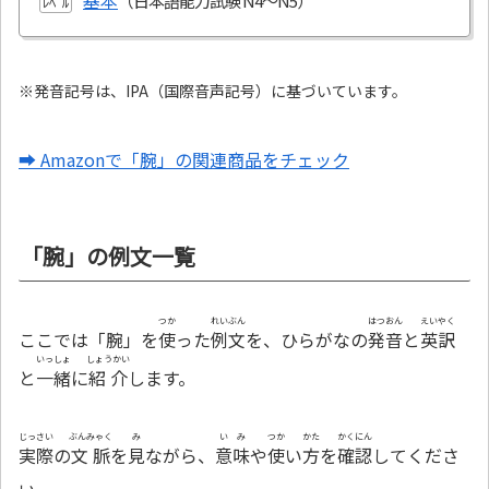
基本
ﾚﾍﾞﾙ
※発音記号は、IPA（国際音声記号）に基づいています。
➡ Amazonで「腕」の関連商品をチェック
「腕」の例文一覧
つか
れいぶん
はつおん
えいやく
ここでは「腕」を
使
った
例文
を、ひらがなの
発音
と
英訳
いっしょ
しょうかい
と
一緒
に
紹介
します。
じっさい
ぶんみゃく
み
いみ
つか
かた
かくにん
実際
の
文脈
を
見
ながら、
意味
や
使
い
方
を
確認
してくださ