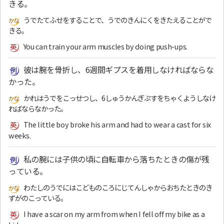
きる。
うでたてふせをすることで、うでのきんにくをきたえることがで
きる。
You can train your arm muscles by doing push-ups.
彼は腕を骨折し、6週間ギプスを着用しなければならな
かった。
かれはうでをこっせつし、6しゅうかんぎぷすをちゃくようしなけ
ればならなかった。
The little boy broke his arm and had to wear a cast for six
weeks.
私の腕には子供の頃に自転車から落ちたときの傷が残
っている。
わたしのうでにはこどものころにじてんしゃからおちたときのき
ずがのこっている。
I have a scar on my arm from when I fell off my bike as a