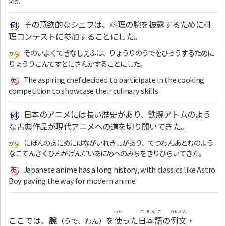
kid.
その意欲的なシェフは、料理の腕を披露するために料
理コンテストに参加することにした。
そのいよくてきなしぇふは、りょうりのうでをひろうするために
りょうりこんてすとにさんかすることにした。
The aspiring chef decided to participate in the cooking
competition to showcase their culinary skills.
日本のアニメには長い歴史があり、鉄腕アトムのよう
な古典作品が現代アニメへの道を切り開いてきた。
にほんのあにめにはながいれきしがあり、てつわんあとむのよう
なこてんさくひんがげんだいあにめへのみちをきりひらいてきた。
Japanese anime has a long history, with classics like Astro
Boy paving the way for modern anime.
つか
にほんご
れいぶん
ここでは、
腕
を
使
った
日本語
の
例文
・
（うで、わん）