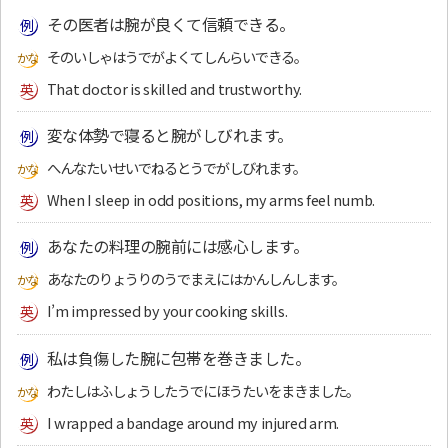
その医者は腕が良くて信頼できる。
そのいしゃはうでがよくてしんらいできる。
That doctor is skilled and trustworthy.
変な体勢で寝ると腕がしびれます。
へんなたいせいでねるとうでがしびれます。
When I sleep in odd positions, my arms feel numb.
あなたの料理の腕前には感心します。
あなたのりょうりのうでまえにはかんしんします。
I’m impressed by your cooking skills.
私は負傷した腕に包帯を巻きました。
わたしはふしょうしたうでにほうたいをまきました。
I wrapped a bandage around my injured arm.