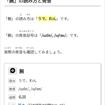
「腕」の読み方と発音
よ
かた
「腕」の
読
み
方
は「
うで、わん
」です。
はつおんきごう
「腕」の
発音記号
は「
/ɯde/, /ɰᵝaɴ/
」です。
じっさい
はつおん
かくにん
実際
の
発音
も
確認
してみましょう。
腕
うで、わん
読み
/ɯde/, /ɰᵝaɴ/
発音
名詞
品詞