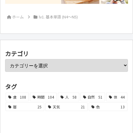
ホーム
lv1. 基本単語 (N4～N5)
カテゴリ
タグ
食
108
時間
104
人
58
自然
51
体
44
暦
25
天気
21
色
13