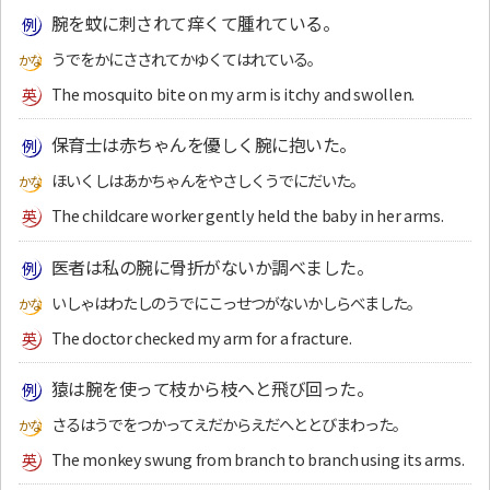
腕を蚊に刺されて痒くて腫れている。
うでをかにさされてかゆくてはれている。
The mosquito bite on my arm is itchy and swollen.
保育士は赤ちゃんを優しく腕に抱いた。
ほいくしはあかちゃんをやさしくうでにだいた。
The childcare worker gently held the baby in her arms.
医者は私の腕に骨折がないか調べました。
いしゃはわたしのうでにこっせつがないかしらべました。
The doctor checked my arm for a fracture.
猿は腕を使って枝から枝へと飛び回った。
さるはうでをつかってえだからえだへととびまわった。
The monkey swung from branch to branch using its arms.