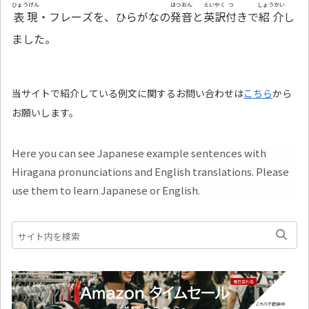
ひょうげん
はつおん
えいやく
つ
しょうかい
表現
・フレーズを、ひらがなの
発音
と
英訳
付
きで
紹介
し
ました。
当サイトで紹介している例文に関するお問い合わせは
こちら
から
お願いします。
Here you can see Japanese example sentences with
Hiragana pronunciations and English translations. Please
use them to learn Japanese or English.