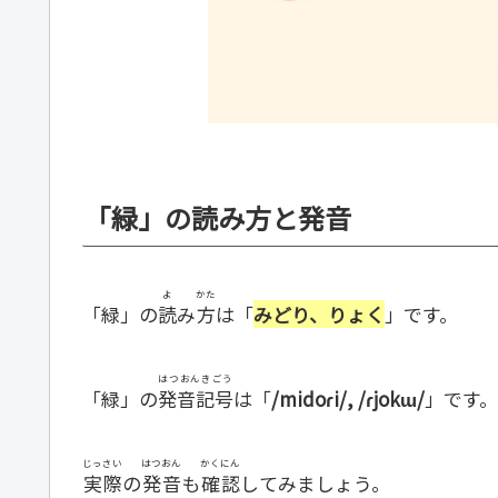
「緑」の読み方と発音
よ
かた
「緑」の
読
み
方
は「
みどり、りょく
」です。
はつおんきごう
「緑」の
発音記号
は「
/midoɾi/, /ɾjokɯ/
」です。
じっさい
はつおん
かくにん
実際
の
発音
も
確認
してみましょう。