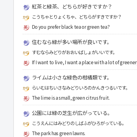
紅茶と緑茶、どちらが好きですか？
こうちゃとりょくちゃ、どちらがすきですか？
Do you prefer black tea or green tea?
住むなら緑が多い場所が良いです。
すむならみどりがおおいばしょがいいです。
If I want to live, I want a place with a lot of greener
ライムは小さな緑色の柑橘類です。
らいむはちいさなみどりいろのかんきつるいです。
The lime is a small, green citrus fruit.
公園には緑の芝生が広がっている。
こうえんにはみどりのしばふがひろがっている。
The park has green lawns.