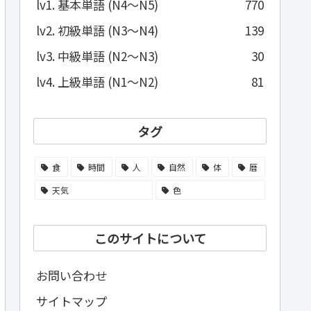
lv1. 基本単語 (N4～N5)
770
lv2. 初級単語 (N3～N4)
139
lv3. 中級単語 (N2～N3)
30
lv4. 上級単語 (N1～N2)
81
タグ
食
時間
人
自然
体
暦
天気
色
このサイトについて
お問い合わせ
サイトマップ