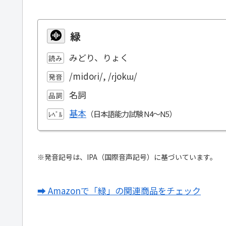
緑
みどり、りょく
読み
/midoɾi/, /ɾjokɯ/
発音
名詞
品詞
基本
ﾚﾍﾞﾙ
※発音記号は、IPA（国際音声記号）に基づいています。
➡ Amazonで「緑」の関連商品をチェック