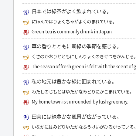
日本では緑茶がよく飲まれている。
にほんではりょくちゃがよくのまれている。
Green tea is commonly drunk in Japan.
草の香りとともに新緑の季節を感じる。
くさのかおりとともにしんりょくのきせつをかんじる
The season of fresh green is felt with the scent of g
私の地元は豊かな緑に囲まれている。
わたしのじもとはゆたかなみどりにかこまれている。
My hometown is surrounded by lush greenery.
田舎には緑豊かな風景が広がっている。
いなかにはみどりゆたかなふうけいがひろがっている