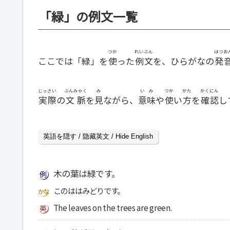
「緑」の例文一覧
つか
れいぶん
はつお
ここでは「緑」を
使
った
例文
を、ひらがなの
発
じっさい
ぶんみゃく
み
いみ
つか
かた
かくにん
実際
の
文脈
を
見
ながら、
意味
や
使
い
方
を
確認
し
英語を隠す / 隐藏英文 / Hide English
木の葉は緑です。
このははみどりです。
The leaves on the trees are green.