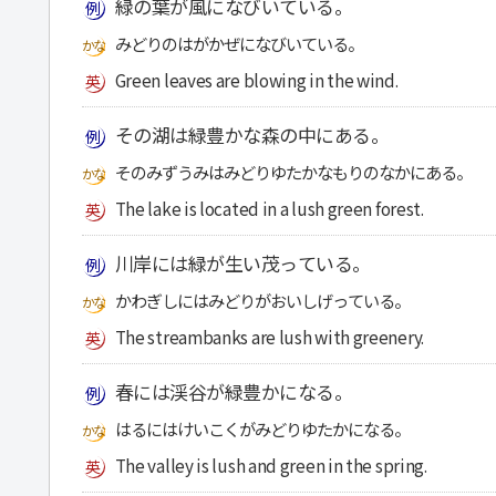
緑の葉が風になびいている。
みどりのはがかぜになびいている。
Green leaves are blowing in the wind.
その湖は緑豊かな森の中にある。
そのみずうみはみどりゆたかなもりのなかにある。
The lake is located in a lush green forest.
川岸には緑が生い茂っている。
かわぎしにはみどりがおいしげっている。
The streambanks are lush with greenery.
春には渓谷が緑豊かになる。
はるにはけいこくがみどりゆたかになる。
The valley is lush and green in the spring.