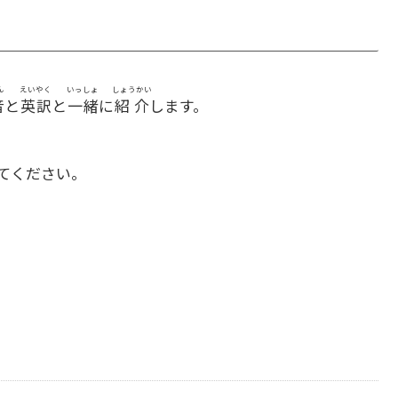
ん
えいやく
いっしょ
しょうかい
音
と
英訳
と
一緒
に
紹介
します。
てください。