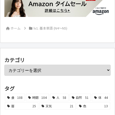
ホーム
lv1. 基本単語 (N4～N5)
カテゴリ
タグ
食
108
時間
104
人
58
自然
51
体
44
暦
25
天気
21
色
13