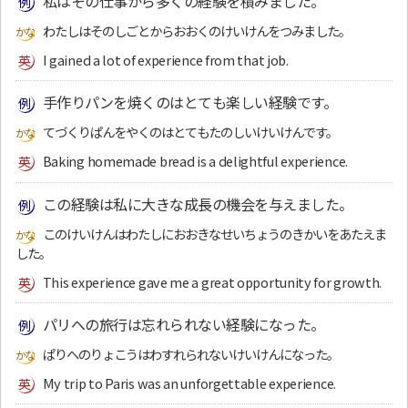
私はその仕事から多くの経験を積みました。
わたしはそのしごとからおおくのけいけんをつみました。
I gained a lot of experience from that job.
手作りパンを焼くのはとても楽しい経験です。
てづくりぱんをやくのはとてもたのしいけいけんです。
Baking homemade bread is a delightful experience.
この経験は私に大きな成長の機会を与えました。
このけいけんはわたしにおおきなせいちょうのきかいをあたえま
した。
This experience gave me a great opportunity for growth.
パリへの旅行は忘れられない経験になった。
ぱりへのりょこうはわすれられないけいけんになった。
My trip to Paris was an unforgettable experience.