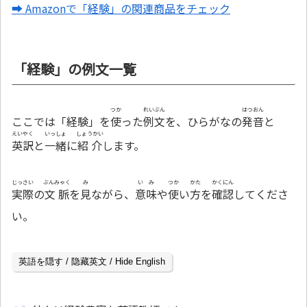
➡ Amazonで「経験」の関連商品をチェック
「経験」の例文一覧
つか
れいぶん
はつおん
ここでは「経験」を
使
った
例文
を、ひらがなの
発音
と
えいやく
いっしょ
しょうかい
英訳
と
一緒
に
紹介
します。
じっさい
ぶんみゃく
み
いみ
つか
かた
かくにん
実際
の
文脈
を
見
ながら、
意味
や
使
い
方
を
確認
してくださ
い。
英語を隠す / 隐藏英文 / Hide English