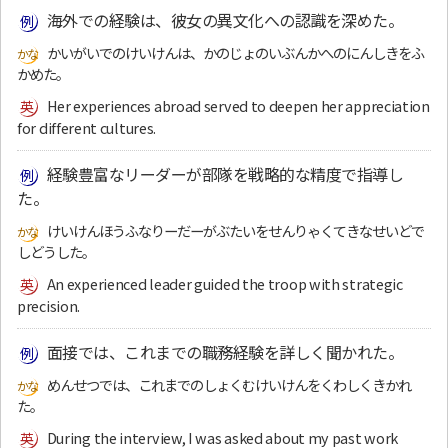
海外での経験は、彼女の異文化への認識を深めた。
かいがいでのけいけんは、かのじょのいぶんかへのにんしきをふ
かめた。
Her experiences abroad served to deepen her appreciation
for different cultures.
経験豊富なリーダーが部隊を戦略的な精度で指導し
た。
けいけんほうふなりーだーがぶたいをせんりゃくてきなせいどで
しどうした。
An experienced leader guided the troop with strategic
precision.
面接では、これまでの職務経験を詳しく聞かれた。
めんせつでは、これまでのしょくむけいけんをくわしくきかれ
た。
During the interview, I was asked about my past work