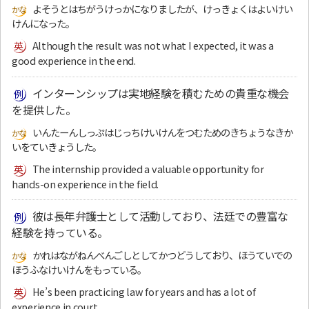
よそうとはちがうけっかになりましたが、けっきょくはよいけい
けんになった。
Although the result was not what I expected, it was a
good experience in the end.
インターンシップは実地経験を積むための貴重な機会
を提供した。
いんたーんしっぷはじっちけいけんをつむためのきちょうなきか
いをていきょうした。
The internship provided a valuable opportunity for
hands-on experience in the field.
彼は長年弁護士として活動しており、法廷での豊富な
経験を持っている。
かれはながねんべんごしとしてかつどうしており、ほうていでの
ほうふなけいけんをもっている。
He’s been practicing law for years and has a lot of
experience in court.