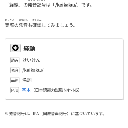
「経験」の
発音記号
は「
/keikakɯ/
」です。
じっさい
はつおん
かくにん
実際
の
発音
も
確認
してみましょう。
経験
けいけん
読み
/keikakɯ/
発音
名詞
品詞
基本
ﾚﾍﾞﾙ
※発音記号は、IPA（国際音声記号）に基づいています。