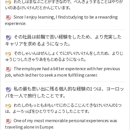
わたしはまなぶことがすきなので、べんきょうすることはやりが
いのあるけいけんだとかんじています。
Since I enjoy learning, I find studying to be a rewarding
experience.
その社員は前職で苦い経験をしたため、より充実した
キャリアを求めるようになった。
そのしゃいんはぜんしょくでにがいけいけんをしたため、よりじ
ゅうじつしたきゃりあをもとめるようになった。
The employee had a bitter experience with her previous
job, which led her to seek a more fulfilling career.
私の最も思い出に残る個人的な経験の1つは、ヨーロッ
パを一人で旅行したことです。
わたしのもっともおもいでにのこるこじんてきなけいけんの1つ
は、よーろっぱをひとりでりょこうしたことです。
One of my most memorable personal experiences was
traveling alone in Europe.