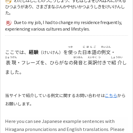
わたしはしごとのつごうじょう、すむばしょをひんぱんにかえる
ひつようがあり、さまざまなぶんかやせいかつようしきをけいけんし
た。
Due to my job, I had to change my residence frequently,
experiencing various cultures and lifestyles.
つか
にほんご
れいぶん
ここでは、
経験
を
使
った
日本語
の
例文
・
（けいけん）
ひょうげん
はつおん
えいやく
つ
しょうかい
表現
・フレーズを、ひらがなの
発音
と
英訳
付
きで
紹介
し
ました。
当サイトで紹介している例文に関するお問い合わせは
こちら
から
お願いします。
Here you can see Japanese example sentences with
Hiragana pronunciations and English translations. Please