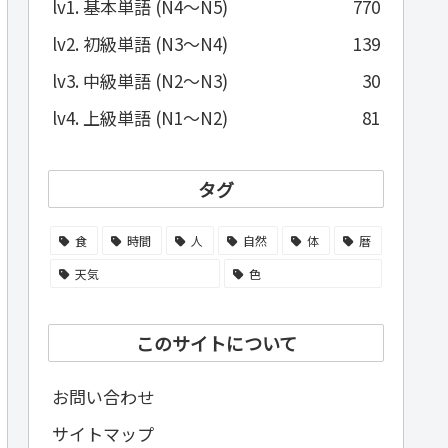
lv1. 基本単語 (N4～N5)
770
lv2. 初級単語 (N3～N4)
139
lv3. 中級単語 (N2～N3)
30
lv4. 上級単語 (N1～N2)
81
タグ
食
時間
人
自然
体
暦
天気
色
このサイトについて
お問い合わせ
サイトマップ