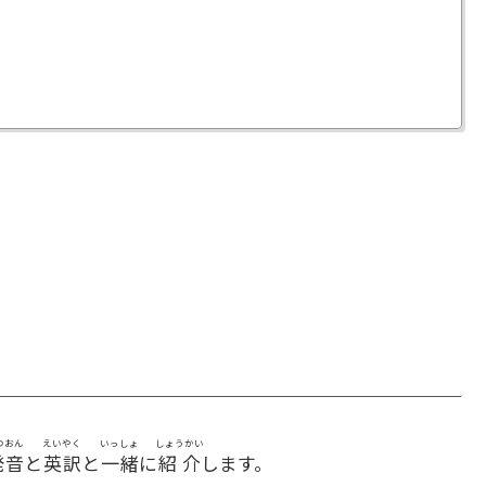
つおん
えいやく
いっしょ
しょうかい
発音
と
英訳
と
一緒
に
紹介
します。