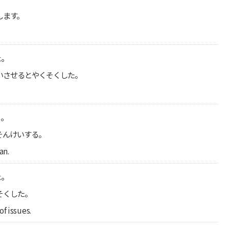
します。
た。
いさせるとやくそくした。
る。
そんけいする。
an.
た。
そくした。
f issues.