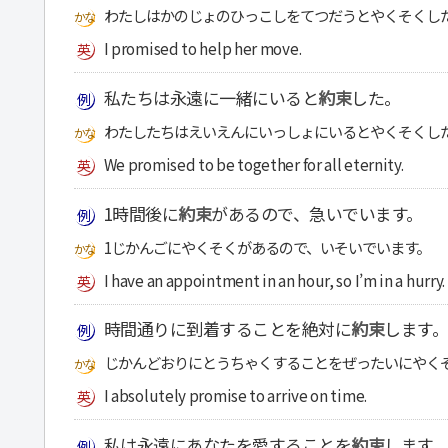
わたしはかのじょのひっこしをてつだうとやくそくし
I promised to help her move.
私たちは永遠に一緒にいると
約束
した。
わたしたちはえいえんにいっしょにいるとやくそくし
We promised to be together for all eternity.
1時間後に
約束
があるので、急いでいます。
1じかんごにやくそくがあるので、いそいでいます。
I have an appointment in an hour, so I’m in a hurry.
時間通りに到着することを絶対に
約束
します。
じかんどおりにとうちゃくすることをぜったいにやく
I absolutely promise to arrive on time.
私は永遠にあなたを愛することを
約束
します。