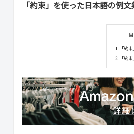
「約束」を使った日本語の例文
目
「約束
「約束