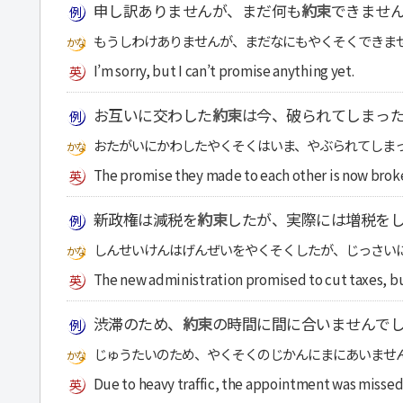
申し訳ありませんが、まだ何も
約束
できませ
もうしわけありませんが、まだなにもやくそくできま
I’m sorry, but I can’t promise anything yet.
お互いに交わした
約束
は今、破られてしまっ
おたがいにかわしたやくそくはいま、やぶられてしま
The promise they made to each other is now brok
新政権は減税を
約束
したが、実際には増税を
しんせいけんはげんぜいをやくそくしたが、じっさい
The new administration promised to cut taxes, bu
渋滞のため、
約束
の時間に間に合いませんで
じゅうたいのため、やくそくのじかんにまにあいませ
Due to heavy traffic, the appointment was missed