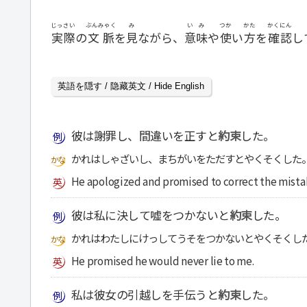
じっさい
ぶんみゃく
み
いみ
つか
かた
かくにん
実際
の
文脈
を
見
ながら、
意味
や
使
い
方
を
確認
し
英語を隠す / 隐藏英文 / Hide English
彼は謝罪し、間違いを正すと
約束
した。
かれはしゃざいし、まちがいをただすとやくそくした
He apologized and promised to correct the mista
彼は私に決して嘘をつかないと
約束
した。
かれはわたしにけっしてうそをつかないとやくそくし
He promised he would never lie to me.
私は彼女の引越しを手伝うと
約束
した。