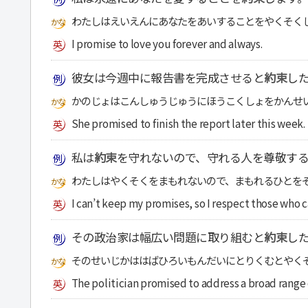
わたしはえいえんにあなたをあいすることをやくそく
I promise to love you forever and always.
彼女は今週中に報告書を完成させると
約束
し
かのじょはこんしゅうじゅうにほうこくしょをかんせ
She promised to finish the report later this week.
私は
約束
を守れないので、守れる人を尊敬す
わたしはやくそくをまもれないので、まもれるひとを
I can’t keep my promises, so I respect those who c
その政治家は幅広い問題に取り組むと
約束
し
そのせいじかははばひろいもんだいにとりくむとやく
The politician promised to address a broad range o