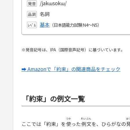
/jakɯsokɯ/
発音
名詞
品詞
基本
ﾚﾍﾞﾙ
※発音記号は、IPA（国際音声記号）に基づいています。
➡ Amazonで「約束」の関連商品をチェック
「約束」の例文一覧
つか
れいぶん
は
ここでは「約束」を
使
った
例文
を、ひらがなの