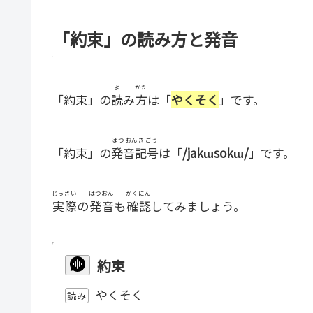
「約束」の読み方と発音
よ
かた
「約束」の
読
み
方
は「
やくそく
」です。
はつおんきごう
「約束」の
発音記号
は「
/jakɯsokɯ/
」です。
じっさい
はつおん
かくにん
実際
の
発音
も
確認
してみましょう。
約束
やくそく
読み