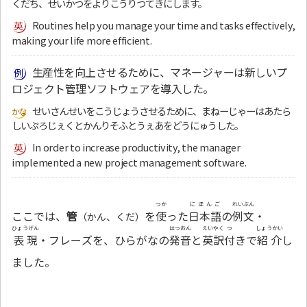
くだち、せいかつをよりこうりつてきにします。
Routines help you manage your time and tasks effectively,
making your life more efficient.
生産性を向上させるために、マネージャーは新しいプ
ロジェクト管理ソフトウェアを導入した。
せいさんせいをこうじょうさせるために、まねーじゃーはあたら
しいぷろじぇくとかんりそふとうぇあをどうにゅうした。
In order to increase productivity, the manager
implemented a new project management software.
つか
にほんご
れいぶん
ここでは、
管
を
使
った
日本語
の
例文
・
（かん、くだ）
ひょうげん
はつおん
えいやく
つ
しょうかい
表現
・フレーズを、ひらがなの
発音
と
英訳
付
きで
紹介
し
ました。