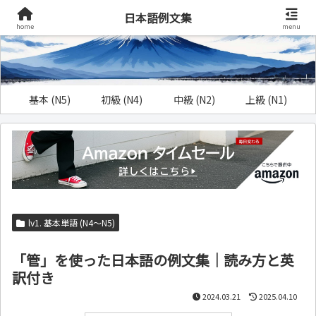
日本語例文集
home
menu
基本 (N5)
初級 (N4)
中級 (N2)
上級 (N1)
lv1. 基本単語 (N4～N5)
「管」を使った日本語の例文集｜読み方と英
訳付き
2024.03.21
2025.04.10