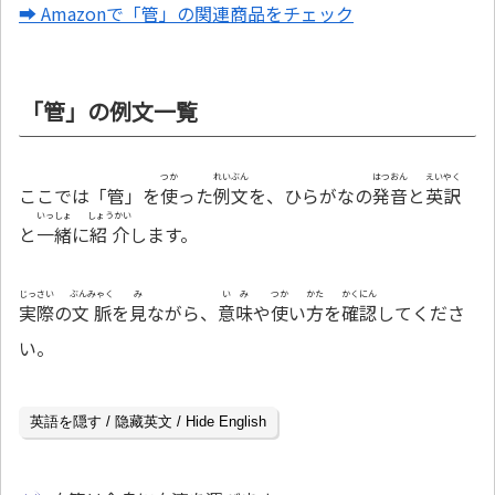
➡ Amazonで「管」の関連商品をチェック
「管」の例文一覧
つか
れいぶん
はつおん
えいやく
ここでは「管」を
使
った
例文
を、ひらがなの
発音
と
英訳
いっしょ
しょうかい
と
一緒
に
紹介
します。
じっさい
ぶんみゃく
み
いみ
つか
かた
かくにん
実際
の
文脈
を
見
ながら、
意味
や
使
い
方
を
確認
してくださ
い。
英語を隠す / 隐藏英文 / Hide English