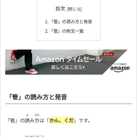
目次
「管」の読み方と発音
「管」の例文一覧
「管」の読み方と発音
よ
かた
「管」の
読
み
方
は「
かん、くだ
」です。
はつおんきごう