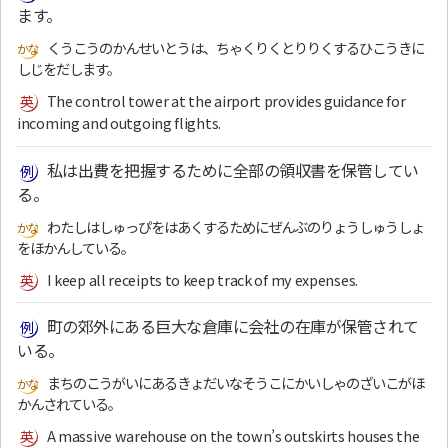
ます。
くうこうのかんせいとうは、ちゃくりくとりりくするひこうきに
しじをだします。
The control tower at the airport provides guidance for
incoming and outgoing flights.
私は出費を把握するために全部の領収書を保管してい
る。
わたしはしゅっぴをはあくするためにぜんぶのりょうしゅうしょ
をほかんしている。
I keep all receipts to keep track of my expenses.
町の郊外にある巨大な倉庫に会社の在庫が保管されて
いる。
まちのこうがいにあるきょだいなそうこにかいしゃのざいこがほ
かんされている。
A massive warehouse on the town’s outskirts houses the