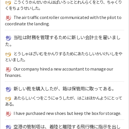
こうくうかんせいかんはぱいろっととれんらくをとり、ちゃくり
くをちょうせいした。
The air traffic controller communicated with the pilot to
coordinate the landing.
当社は財務を管理するために新しい会計士を雇いまし
た。
とうしゃはざいむをかんりするためにあたらしいかいけいしをや
といました。
Our company hired a new accountant to manage our
finances.
新しい靴を購入したが、箱は保管用に取ってある。
あたらしいくつをこうにゅうしたが、はこはほかんようにとって
ある。
I have purchased new shoes but keep the box for storage.
空港の管制塔は、着陸と離陸する飛行機に指示を出し