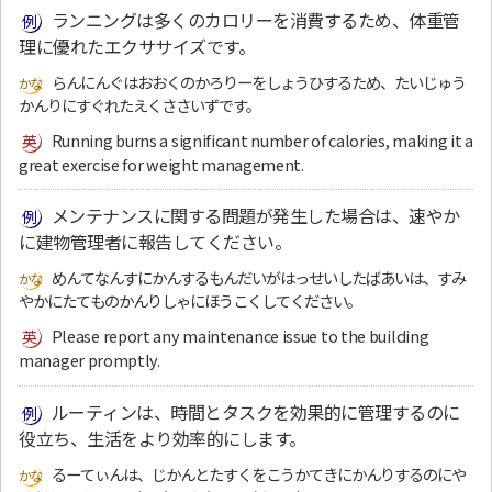
ランニングは多くのカロリーを消費するため、体重管
理に優れたエクササイズです。
らんにんぐはおおくのかろりーをしょうひするため、たいじゅう
かんりにすぐれたえくささいずです。
Running burns a significant number of calories, making it a
great exercise for weight management.
メンテナンスに関する問題が発生した場合は、速やか
に建物管理者に報告してください。
めんてなんすにかんするもんだいがはっせいしたばあいは、すみ
やかにたてものかんりしゃにほうこくしてください。
Please report any maintenance issue to the building
manager promptly.
ルーティンは、時間とタスクを効果的に管理するのに
役立ち、生活をより効率的にします。
るーてぃんは、じかんとたすくをこうかてきにかんりするのにや