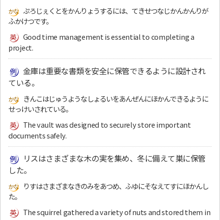
ぷろじぇくとをかんりょうするには、てきせつなじかんかんりが
ふかけつです。
Good time management is essential to completing a
project.
金庫は重要な書類を安全に保管できるように設計され
ている。
きんこはじゅうようなしょるいをあんぜんにほかんできるように
せっけいされている。
The vault was designed to securely store important
documents safely.
リスはさまざまな木の実を集め、冬に備えて巣に保管
した。
りすはさまざまなきのみをあつめ、ふゆにそなえてすにほかんし
た。
The squirrel gathered a variety of nuts and stored them in