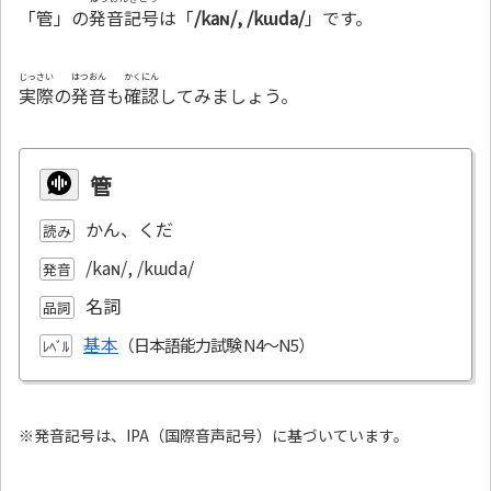
「管」の
発音記号
は「
/kaɴ/, /kɯda/
」です。
じっさい
はつおん
かくにん
実際
の
発音
も
確認
してみましょう。
管
かん、くだ
読み
/kaɴ/, /kɯda/
発音
名詞
品詞
基本
ﾚﾍﾞﾙ
※発音記号は、IPA（国際音声記号）に基づいています。