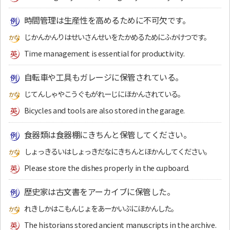
時間管理は生産性を高めるために不可欠です。
じかんかんりはせいさんせいをたかめるためにふかけつです。
Time management is essential for productivity.
自転車や工具もガレージに保管されている。
じてんしゃやこうぐもがれーじにほかんされている。
Bicycles and tools are also stored in the garage.
食器類は食器棚にきちんと保管してください。
しょっきるいはしょっきだなにきちんとほかんしてください。
Please store the dishes properly in the cupboard.
歴史家は古文書をアーカイブに保管した。
れきしかはこもんじょをあーかいぶにほかんした。
The historians stored ancient manuscripts in the archive.