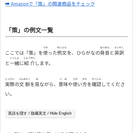
➡ Amazonで「策」の関連商品をチェック
「策」の例文一覧
つか
れいぶん
はつおん
えいやく
ここでは「策」を
使
った
例文
を、ひらがなの
発音
と
英訳
いっしょ
しょうかい
と
一緒
に
紹介
します。
じっさい
ぶんみゃく
み
いみ
つか
かた
かくにん
実際
の
文脈
を
見
ながら、
意味
や
使
い
方
を
確認
してくださ
い。
英語を隠す / 隐藏英文 / Hide English