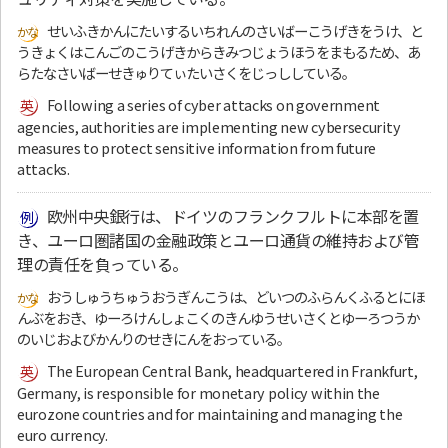
せいふきかんにたいするいちれんのさいばーこうげきをうけ、と
うきょくはこんごのこうげきからきみつじょうほうをまもるため、あ
らたなさいばーせきゅりてぃたいさくをじっししている。
Following a series of cyber attacks on government
agencies, authorities are implementing new cybersecurity
measures to protect sensitive information from future
attacks.
欧州中央銀行は、ドイツのフランクフルトに本部を置
き、ユーロ圏諸国の金融政策とユーロ通貨の維持および管
理の責任を負っている。
おうしゅうちゅうおうぎんこうは、どいつのふらんくふるとにほ
んぶをおき、ゆーろけんしょこくのきんゆうせいさくとゆーろつうか
のいじおよびかんりのせきにんをおっている。
The European Central Bank, headquartered in Frankfurt,
Germany, is responsible for monetary policy within the
eurozone countries and for maintaining and managing the
euro currency.