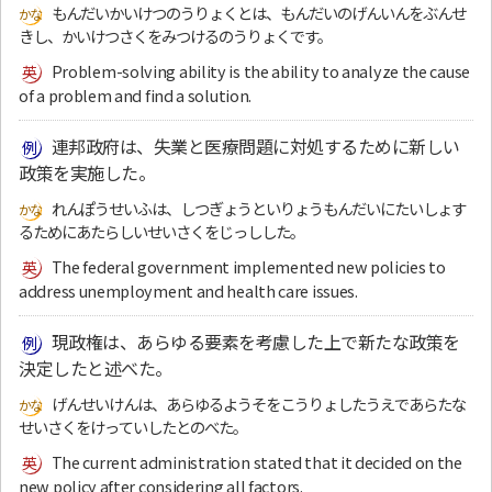
もんだいかいけつのうりょくとは、もんだいのげんいんをぶんせ
きし、かいけつさくをみつけるのうりょくです。
Problem-solving ability is the ability to analyze the cause
of a problem and find a solution.
連邦政府は、失業と医療問題に対処するために新しい
政策を実施した。
れんぽうせいふは、しつぎょうといりょうもんだいにたいしょす
るためにあたらしいせいさくをじっしした。
The federal government implemented new policies to
address unemployment and health care issues.
現政権は、あらゆる要素を考慮した上で新たな政策を
決定したと述べた。
げんせいけんは、あらゆるようそをこうりょしたうえであらたな
せいさくをけっていしたとのべた。
The current administration stated that it decided on the
new policy after considering all factors.