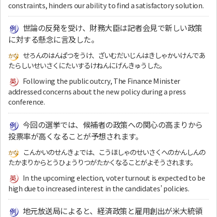
constraints, hinders our ability to find a satisfactory solution.
世論の反発を受け、財務大臣は記者会見で新しい政策
に対する懸念に言及した。
せろんのはんぱつをうけ、ざいむだいじんはきしゃかいけんであ
たらしいせいさくにたいするけねんにげんきゅうした。
Following the public outcry, The Finance Minister
addressed concerns about the new policy during a press
conference.
今回の選挙では、候補者の政策への関心の高まりから
投票率が高くなることが予想されます。
こんかいのせんきょでは、こうほしゃのせいさくへのかんしんの
たかまりからとうひょうりつがたかくなることがよそうされます。
In the upcoming election, voter turnout is expected to be
high due to increased interest in the candidates’ policies.
地元放送局によると、経済政策と雇用創出が米大統領