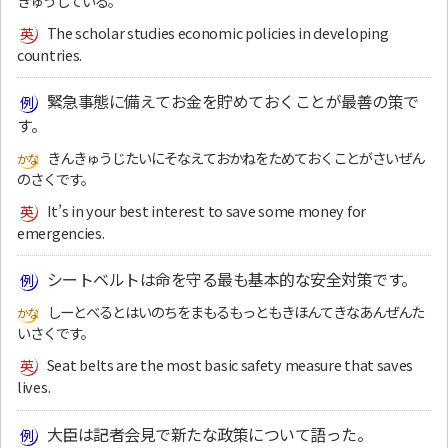
きゅうしている。
The scholar studies economic policies in developing
countries.
緊急事態に備えてお金を貯めておくことが最善の策で
す。
きんきゅうじたいにそなえておかねをためておくことがさいぜん
のさくです。
It’s in your best interest to save some money for
emergencies.
シートベルトは命を守る最も基本的な安全対策です。
しーとべるとはいのちをまもるもっともきほんてきなあんぜんた
いさくです。
Seat belts are the most basic safety measure that saves
lives.
大臣は記者会見で新たな政策について語った。