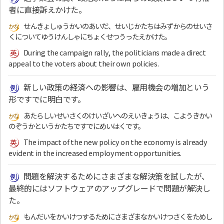
者に直接訴えかけた。
せんきょしゅうかいのあいだ、せいじかたちはみずからのせいさ
くについてゆうけんしゃにちょくせつうったえかけた。
During the campaign rally, the politicians made a direct
appeal to the voters about their own policies.
新しい政策の経済への影響は、雇用機会の増加という
形ですでに明白です。
あたらしいせいさくのけいざいへのえいきょうは、こようきかい
のぞうかというかたちですでにめいはくです。
The impact of the new policy on the economy is already
evident in the increased employment opportunities.
問題を解決するためにさまざまな解決策を試したが、
最終的にはソフトウェアのアップグレードで問題が解決し
た。
もんだいをかいけつするためにさまざまなかいけつさくをためし