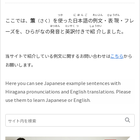
つか
にほんご
れいぶん
ひょうげん
ここでは、
策
を
使
った
日本語
の
例文
・
表現
・フレ
（さく）
はつおん
えいやく
つ
しょうかい
ーズを、ひらがなの
発音
と
英訳
付
きで
紹介
しました。
当サイトで紹介している例文に関するお問い合わせは
こちら
から
お願いします。
Here you can see Japanese example sentences with
Hiragana pronunciations and English translations. Please
use them to learn Japanese or English.