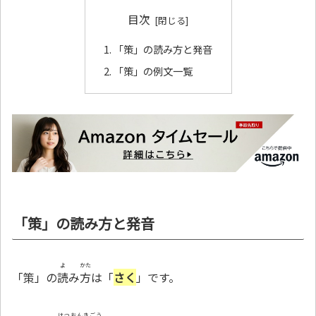
目次
「策」の読み方と発音
「策」の例文一覧
「策」の読み方と発音
よ
かた
「策」の
読
み
方
は「
さく
」です。
はつおんきごう