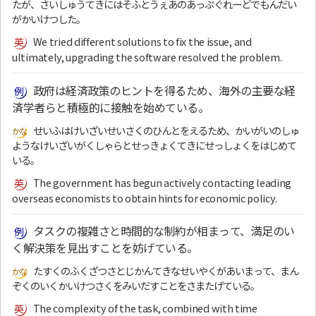
たが、さいしゅうてきにはそふとうぇあのあっぷぐれーどでもんだい
がかいけつした。
We tried different solutions to fix the issue, and
ultimately, upgrading the software resolved the problem.
政府は経済政策のヒントを得るため、海外の主要な経
済学者らと積極的に接触を始めている。
せいふはけいざいせいさくのひんとをえるため、かいがいのしゅ
ようなけいざいがくしゃらとせっきょくてきにせっしょくをはじめて
いる。
The government has begun actively contacting leading
overseas economists to obtain hints for economic policy.
タスクの複雑さと時間的な制約が相まって、満足のい
く解決策を見出すことを妨げている。
たすくのふくざつさとじかんてきなせいやくがあいまって、まん
ぞくのいくかいけつさくをみいだすことをさまたげている。
The complexity of the task, combined with time