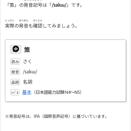
「策」の
発音記号
は「
/sakɯ/
」です。
じっさい
はつおん
かくにん
実際
の
発音
も
確認
してみましょう。
策
さく
読み
/sakɯ/
発音
名詞
品詞
基本
ﾚﾍﾞﾙ
※発音記号は、IPA（国際音声記号）に基づいています。