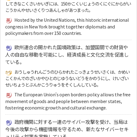
してきなこくさいかいぎには、150かこくいじょうのくにぐにからがい
こうかんやせいさくりつあんしゃがあつまった。
Hosted by the United Nations, this historic international
congress in New York brought together diplomats and
policymakers from over 150 countries.
欧州連合の開かれた国境政策は、加盟国間での財貨や
人の自由な移動を可能にし、経済成長と文化交流を促進し
ている。
おうしゅうれんごうのひらかれたこっきょうせいさくは、かめい
こくかんでのざいかやひとのじゆうないどうをかのうにし、けいざい
せいちょうとぶんかこうりゅうをそくしんしている。
The European Union’s open borders policy allows the free
movement of goods and people between member states,
fostering economic growth and cultural exchange.
政府機関に対する一連のサイバー攻撃を受け、当局は
今後の攻撃から機密情報を守るため、新たなサイバーセキ
ュリティ対策を実施している。