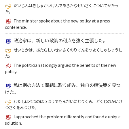
だいじんはきしゃかいけんであらたなせいさくについてかたっ
た。
The minister spoke about the new policy at a press
conference.
政治家は、新しい政策の利点を強く主張した。
せいじかは、あたらしいせいさくのりてんをつよくしゅちょうし
た。
The politician strongly argued the benefits of the new
policy.
私は別の方法で問題に取り組み、独自の解決策を見つ
けた。
わたしはべつのほうほうでもんだいにとりくみ、どくじのかいけ
つさくをみつけた。
I approached the problem differently and found a unique
solution.