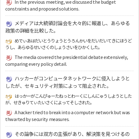
In the previous meeting, we discussed the budget
constraints and proposed solutions.
メディアは大統領討論会を大々的に報道し、あらゆる
政策の詳細を比較した。
めでぃあはだいとうりょうとうろんかいをだいだいてきにほうど
うし、あらゆるせいさくのしょうさいをひかくした。
The media covered the presidential debate extensively,
comparing every policy detail.
ハッカーがコンピュータネットワークに侵入しようと
したが、セキュリティ対策によって阻止された。
はっかーがこんぴゅーたねっとわーくにしんにゅうしようとした
が、せきゅりてぃたいさくによってそしされた。
A hacker tried to break into a computer network but was
thwarted by security measures.
その論争には双方の主張があり、解決策を見つけるの