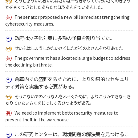
どうじょういんぎいんはさいばーせきゅりてぃたいさくのきょう
かをもくてきとしたあらたなほうあんをていあんした。
The senator proposed a new bill aimed at strengthening
cybersecurity measures.
政府は少子化対策に多額の予算を割り当てた。
せいふはしょうしかたいさくにたがくのよさんをわりあてた。
The government has allocated a large budget to address
the declining birthrate.
倉庫内での盗難を防ぐために、より効果的なセキュリ
ティ対策を実施する必要がある。
そうこないでのとうなんをふせぐために、よりこうかてきなせき
ゅりてぃたいさくをじっしするひつようがある。
We need to implement better security measures to
prevent theft in the warehouse.
この研究センターは、環境問題の解決策を見つけるこ