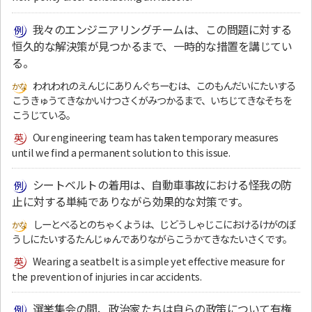
我々のエンジニアリングチームは、この問題に対する
恒久的な解決策が見つかるまで、一時的な措置を講じてい
る。
われわれのえんじにありんぐちーむは、このもんだいにたいする
こうきゅうてきなかいけつさくがみつかるまで、いちじてきなそちを
こうじている。
Our engineering team has taken temporary measures
until we find a permanent solution to this issue.
シートベルトの着用は、自動車事故における怪我の防
止に対する単純でありながら効果的な対策です。
しーとべるとのちゃくようは、じどうしゃじこにおけるけがのぼ
うしにたいするたんじゅんでありながらこうかてきなたいさくです。
Wearing a seatbelt is a simple yet effective measure for
the prevention of injuries in car accidents.
選挙集会の間、政治家たちは自らの政策について有権