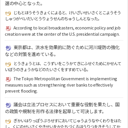
選の中心となった。
じもとほうそうきょくによると、けいざいせいさくとこようそう
しゅつがべいだいとうりょうせんのちゅうしんとなった。
According to local broadcasters, economic policy and job
creation were at the center of the U.S. presidential campaign.
東京都は、洪水を効果的に防ぐために河川堤防の強化
などの対策を進めている。
とうきょうとは、こうずいをこうかてきにふせぐためにかせんて
いぼうのきょうかなどのたいさくをすすめている。
The Tokyo Metropolitan Government is implementing
measures such as strengthening river banks to effectively
prevent flooding.
議会は立法プロセスにおいて重要な役割を果たし、国
の政策や規制を形作る法律を起草して可決します。
ぎかいはりっぽうぷろせすにおいてじゅうようなやくわりをはた
し、くにのせいさくやきせいをかたちづくるほうりつをきそうしてか