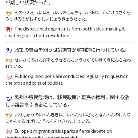
が難しい状況だった。
そのろんそうにはそうほうのしゅちょうがあり、かいけつさくを
みつけるのがむずかしいじょうきょうだった。
The dispute had arguments from both sides, making it
challenging to find a resolution.
政策の賛否を問う世論調査が定期的に行われている。
せいさくのさんぴをとうせろんちょうさがていきてきにおこなわ
れている。
Public opinion polls are conducted regularly to question
the pros and cons of policies.
欧州の移民危機は、移民政策と難民の権利に関する激
しい議論を引き起こしている。
おうしゅうのいみんききは、いみんせいさくとなんみんのけんり
にかんするはげしいぎろんをひきおこしている。
Europe’s migrant crisis sparks a fierce debate on
immigration policy and refugee rights.