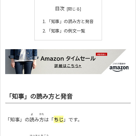
目次
「知事」の読み方と発音
「知事」の例文一覧
「知事」の読み方と発音
よ
かた
「知事」の
読
み
方
は「
ちじ
」です。
はつおんきごう