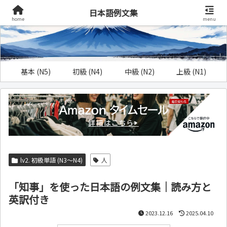
日本語例文集
home
menu
基本 (N5)
初級 (N4)
中級 (N2)
上級 (N1)
lv2. 初級単語 (N3～N4)
人
「知事」を使った日本語の例文集｜読み方と
英訳付き
2023.12.16
2025.04.10