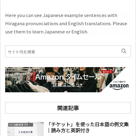
Here you can see Japanese example sentences with
Hiragana pronunciations and English translations. Please
use them to learn Japanese or English.
関連記事
「チケット」を使った日本語の例文集
lv2. 初級単語 (N3～N4)
｜読み方と英訳付き