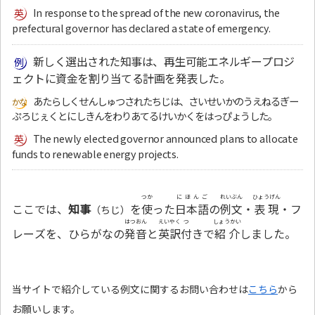
In response to the spread of the new coronavirus, the
prefectural governor has declared a state of emergency.
新しく選出された知事は、再生可能エネルギープロジ
ェクトに資金を割り当てる計画を発表した。
あたらしくせんしゅつされたちじは、さいせいかのうえねるぎー
ぷろじぇくとにしきんをわりあてるけいかくをはっぴょうした。
The newly elected governor announced plans to allocate
funds to renewable energy projects.
つか
にほんご
れいぶん
ひょうげん
ここでは、
知事
を
使
った
日本語
の
例文
・
表現
・フ
（ちじ）
はつおん
えいやく
つ
しょうかい
レーズを、ひらがなの
発音
と
英訳
付
きで
紹介
しました。
当サイトで紹介している例文に関するお問い合わせは
こちら
から
お願いします。