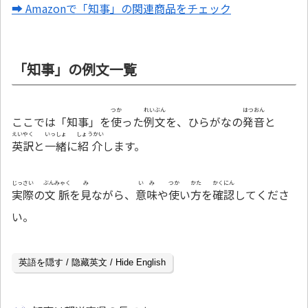
➡ Amazonで「知事」の関連商品をチェック
「知事」の例文一覧
つか
れいぶん
はつおん
ここでは「知事」を
使
った
例文
を、ひらがなの
発音
と
えいやく
いっしょ
しょうかい
英訳
と
一緒
に
紹介
します。
じっさい
ぶんみゃく
み
いみ
つか
かた
かくにん
実際
の
文脈
を
見
ながら、
意味
や
使
い
方
を
確認
してくださ
い。
英語を隠す / 隐藏英文 / Hide English