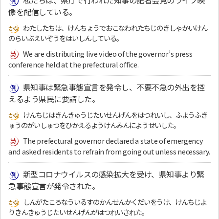
像を配信している。
わたしたちは、けんちょうでおこなわれたちじのきしゃかいけん
のらいぶえいぞうをはいしんしている。
We are distributing live video of the governor’s press
conference held at the prefectural office.
県知事は緊急事態宣言を発令し、不要不急の外出を控
えるよう県民に要請した。
けんちじはきんきゅうじたいせんげんをはつれいし、ふようふき
ゅうのがいしゅつをひかえるようけんみんにようせいした。
The prefectural governor declared a state of emergency
and asked residents to refrain from going out unless necessary.
新型コロナウイルスの感染拡大を受け、県知事より緊
急事態宣言が発令された。
しんがたころなういるすのかんせんかくだいをうけ、けんちじよ
りきんきゅうじたいせんげんがはつれいされた。