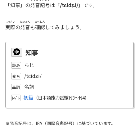
「知事」の
発音記号
は「
/tɕidʑi/
」です。
じっさい
はつおん
かくにん
実際
の
発音
も
確認
してみましょう。
知事
ちじ
読み
/tɕidʑi/
発音
名詞
品詞
初級
ﾚﾍﾞﾙ
※発音記号は、IPA（国際音声記号）に基づいています。