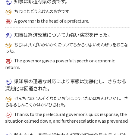
知事は都道府県の長です。
ちじはとどうふけんのおさです。
A governor is the head of a prefecture.
知事は経済改革について力強い演説を行った。
ちじはけいざいかいかくについてちからづよいえんぜつをおこな
った。
The governor gave a powerful speech on economic
reform.
県知事の迅速な対応により事態は沈静化し、さらなる
深刻化は回避された。
けんちじのじんそくなたいおうによりじたいはちんせいかし、さ
らなるしんこくかはかいひされた。
Thanks to the prefectural governor’s quick response, the
situation calmed down, and further escalation was prevented.
私たちは、県庁で行われた知事の記者会見のライブ映