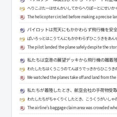
へりこぷたーはせんかいしてからへりぽーとにせいか
The helicopter circled before making a precise la
パイロットは荒天にもかかわらず飛行機を安
ぱいろっとはこうてんにもかかわらずひこうきをあん
The pilot landed the plane safely despite the sto
私たちは空港の展望デッキから飛行機の離着
わたしたちはくうこうのてんぼうでっきからひこうき
We watched the planes take off and land from the 
私たちが着陸したとき、航空会社の手荷物受
わたしたちがちゃくりくしたとき、こうくうがいしゃ
The airline’s baggage claim area was crowded wh