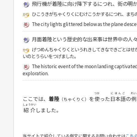
飛行機が着陸に向け降下するにつれ、街の明
ひこうきがちゃくりくにむけこうかするにつれ、まち
The city lights glittered below as the plane desce
月面着陸という歴史的な出来事は世界中の人
げつめんちゃくりくというれきしてきなできごとはせ
いのとうらいをつげました。
The historic event of the moon landing captivate
exploration.
つか
にほんご
れい
ここでは、
着陸
を
使
った
日本語
の
例
（ちゃくりく）
しょうかい
紹介
しました。
当サイトで紹介している例文に関するお問い合わせは
こち