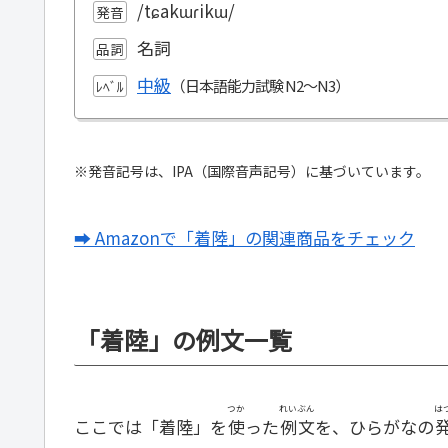
/tɕakɯɾikɯ/
発音
名詞
品詞
中級
ﾚﾍﾞﾙ
※発音記号は、IPA（国際音声記号）に基づいています。
➡ Amazonで「着陸」の関連商品をチェック
「着陸」の例文一覧
つか
れいぶん
は
ここでは「着陸」を
使
った
例文
を、ひらがなの