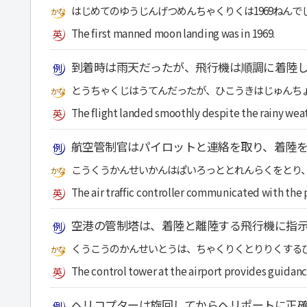
はじめてのゆうじんげつめんちゃくりくは1969ねんで
The first manned moon landing was in 1969.
到着時は雨天だったが、飛行機は順調に着陸
とうちゃくじはうてんだったが、ひこうきはじゅんち
The flight landed smoothly despite the rainy weat
航空管制官はパイロットと連絡を取り、着陸
こうくうかんせいかんはぱいろっととれんらくをとり
The air traffic controller communicated with the p
空港の管制塔は、着陸と離陸する飛行機に指
くうこうのかんせいとうは、ちゃくりくとりりくする
The control tower at the airport provides guidanc
ヘリコプターは旋回してからヘリポートに正