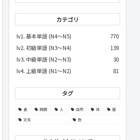
カテゴリ
lv1. 基本単語 (N4～N5)
770
lv2. 初級単語 (N3～N4)
139
lv3. 中級単語 (N2～N3)
30
lv4. 上級単語 (N1～N2)
81
タグ
食
時間
人
自然
体
暦
天気
色