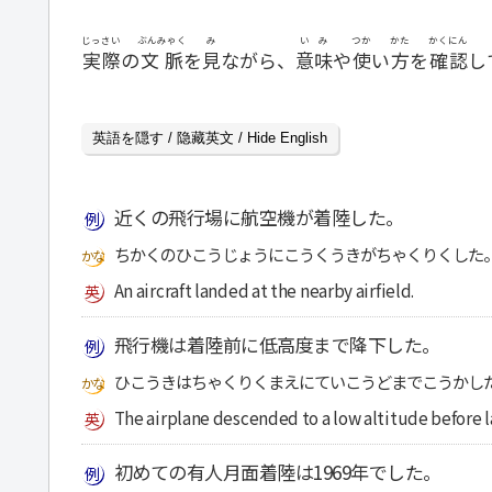
じっさい
ぶんみゃく
み
いみ
つか
かた
かくにん
実際
の
文脈
を
見
ながら、
意味
や
使
い
方
を
確認
し
英語を隠す / 隐藏英文 / Hide English
近くの飛行場に航空機が着陸した。
ちかくのひこうじょうにこうくうきがちゃくりくした
An aircraft landed at the nearby airfield.
飛行機は着陸前に低高度まで降下した。
ひこうきはちゃくりくまえにていこうどまでこうかし
The airplane descended to a low altitude before l
初めての有人月面着陸は1969年でした。