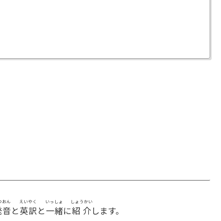
つおん
えいやく
いっしょ
しょうかい
発音
と
英訳
と
一緒
に
紹介
します。