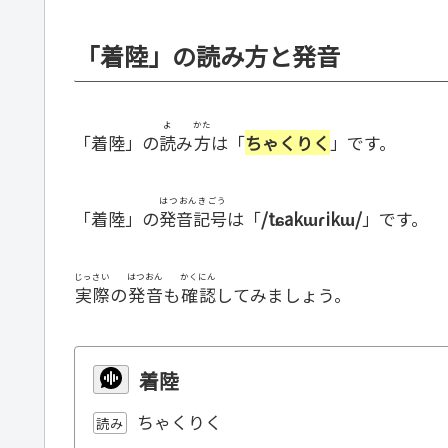
「着陸」の読み方と発音
よ
かた
「着陸」の
読
み
方
は「
ちゃくりく
」です。
はつおんきごう
「着陸」の
発音記号
は「
/tɕakɯɾikɯ/
」です。
じっさい
はつおん
かくにん
実際
の
発音
も
確認
してみましょう。
着陸
ちゃくりく
読み