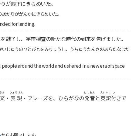
かりが眼下にきらめいた。
のあかりががんかにきらめいた。
nded for landing.
々を魅了し、宇宙探査の新たな時代の到来を告げました。
かいじゅうのひとびとをみりょうし、うちゅうたんさのあらたなじだ
d people around the world and ushered in a new era of space
ぶん
ひょうげん
はつおん
えいやく
つ
文
・
表現
・フレーズを、ひらがなの
発音
と
英訳
付
きで
ら
からお願いします。