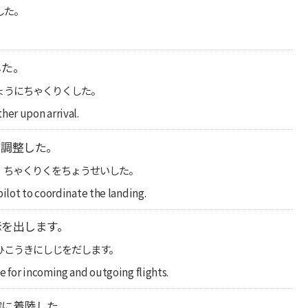
した。
した。
ょうにちゃくりくした。
her upon arrival.
を調整した。
、ちゃくりくをちょうせいした。
ilot to coordinate the landing.
示を出します。
ひこうきにしじをだします。
e for incoming and outgoing flights.
確に着陸した。