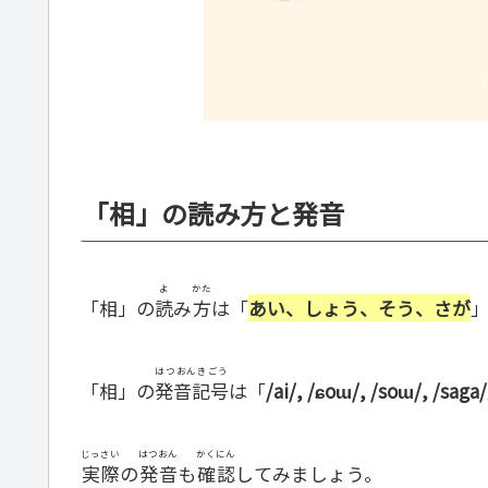
「相」の読み方と発音
よ
かた
「相」の
読
み
方
は「
あい、しょう、そう、さが
はつおんきごう
「相」の
発音記号
は「
/ai/, /ɕoɯ/, /soɯ/, /saga/
じっさい
はつおん
かくにん
実際
の
発音
も
確認
してみましょう。