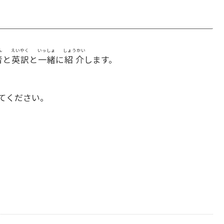
ん
えいやく
いっしょ
しょうかい
音
と
英訳
と
一緒
に
紹介
します。
てください。