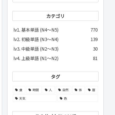
カテゴリ
lv1. 基本単語 (N4～N5)
770
lv2. 初級単語 (N3～N4)
139
lv3. 中級単語 (N2～N3)
30
lv4. 上級単語 (N1～N2)
81
タグ
食
時間
人
自然
体
暦
天気
色