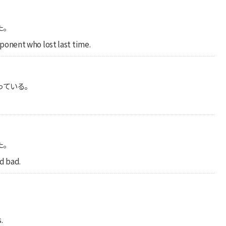
た。
onent who lost last time.
っている。
た。
d bad.
.