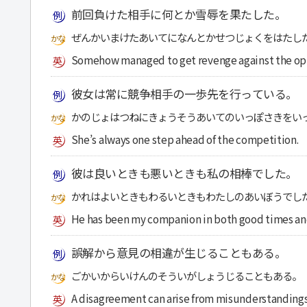
前回負けた相手に何とか雪辱を果たした。
ぜんかいまけたあいてになんとかせつじょくをはたし
Somehow managed to get revenge against the opp
彼女は常に競争相手の一歩先を行っている。
かのじょはつねにきょうそうあいてのいっぽさきをい
She’s always one step ahead of the competition.
彼は良いときも悪いときも私の相棒でした。
かれはよいときもわるいときもわたしのあいぼうでし
He has been my companion in both good times an
誤解から意見の相違が生じることもある。
ごかいからいけんのそういがしょうじることもある。
A disagreement can arise from misunderstandings