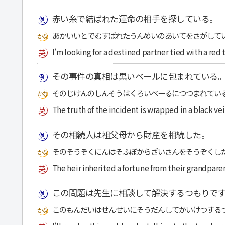
赤い糸で結ばれた運命の相手を探している。
あかいいとでむすばれたうんめいのあいてをさがして
I’m looking for a destined partner tied with a red 
その事件の真相は黒いベールに包まれている
そのじけんのしんそうはくろいべーるにつつまれてい
The truth of the incident is wrapped in a black vei
その相続人は祖父母から財産を相続した。
そのそうぞくにんはそふぼからざいさんをそうぞくし
The heir inherited a fortune from their grandpare
この問題は先生に相談して解決するつもりで
このもんだいはせんせいにそうだんしてかいけつする