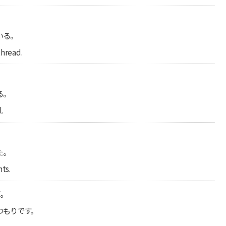
いる。
thread.
。
る。
l.
た。
nts.
す。
つもりです。