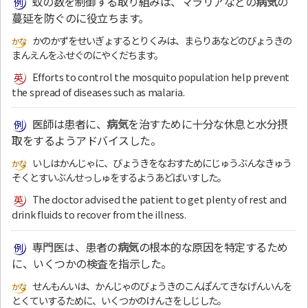
蚊の数を制御する取り組みは、マラリアなどの
病気
の
蔓延を防ぐのに役立ちます。
かのかずをせいぎょするとりくみは、まらりあなどのびょうきの
まんえんをふせぐのにやくだちます。
Efforts to control the mosquito population help prevent
the spread of diseases such as malaria.
医師は患者に、
病気
を治すために十分な休息と水分摂
取をするようアドバイスした。
いしはかんじゃに、びょうきをなおすためにじゅうぶんなきゅう
そくとすいぶんせっしゅをするようあどばいすした。
The doctor advised the patient to get plenty of rest and
drink fluids to recover from the illness.
専門医は、患者の
病気
の根本的な原因を特定するため
に、いくつかの検査を指示した。
せんもんいは、かんじゃのびょうきのこんぽんてきなげんいんを
とくていするために、いくつかのけんさをしじした。