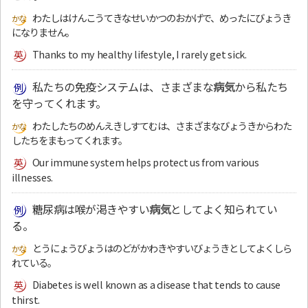
わたしはけんこうてきなせいかつのおかげで、めったにびょうき
になりません。
Thanks to my healthy lifestyle, I rarely get sick.
私たちの免疫システムは、さまざまな
病気
から私たち
を守ってくれます。
わたしたちのめんえきしすてむは、さまざまなびょうきからわた
したちをまもってくれます。
Our immune system helps protect us from various
illnesses.
糖尿病は喉が渇きやすい
病気
としてよく知られてい
る。
とうにょうびょうはのどがかわきやすいびょうきとしてよくしら
れている。
Diabetes is well known as a disease that tends to cause
thirst.