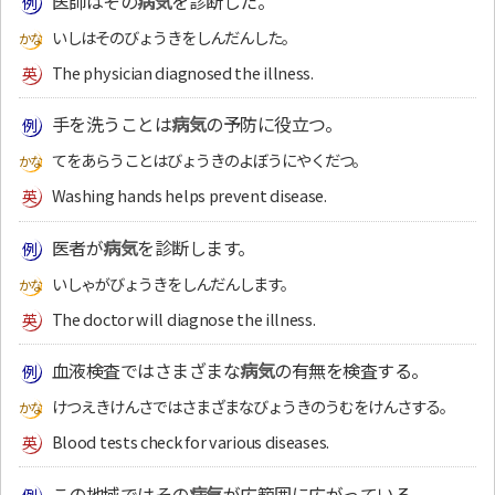
医師はその
病気
を診断した。
いしはそのびょうきをしんだんした。
The physician diagnosed the illness.
手を洗うことは
病気
の予防に役立つ。
てをあらうことはびょうきのよぼうにやくだつ。
Washing hands helps prevent disease.
医者が
病気
を診断します。
いしゃがびょうきをしんだんします。
The doctor will diagnose the illness.
血液検査ではさまざまな
病気
の有無を検査する。
けつえきけんさではさまざまなびょうきのうむをけんさする。
Blood tests check for various diseases.
この地域ではその
病気
が広範囲に広がっている。