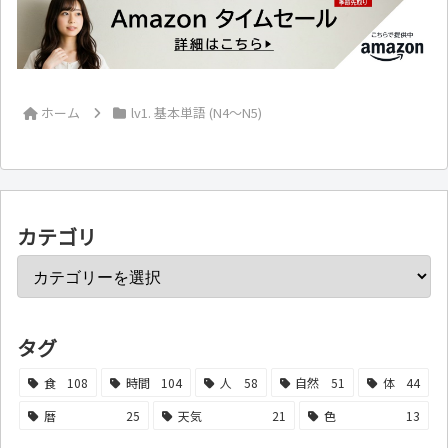
ホーム
lv1. 基本単語 (N4～N5)
カテゴリ
タグ
食
108
時間
104
人
58
自然
51
体
44
暦
25
天気
21
色
13