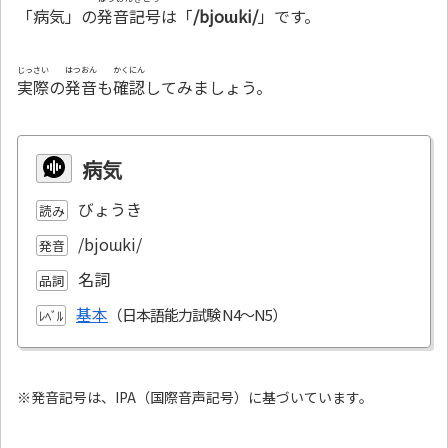
「病気」の
発音記号
は「
/bjoɯki/
」です。
じっさい
はつおん
かくにん
実際
の
発音
も
確認
してみましょう。
病気
びょうき
読み
/bjoɯki/
発音
名詞
品詞
基本
ﾚﾍﾞﾙ
※発音記号は、IPA（国際音声記号）に基づいています。