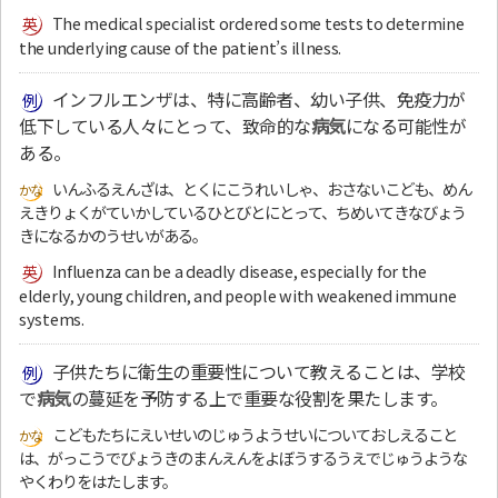
The medical specialist ordered some tests to determine
the underlying cause of the patient’s illness.
インフルエンザは、特に高齢者、幼い子供、免疫力が
低下している人々にとって、致命的な
病気
になる可能性が
ある。
いんふるえんざは、とくにこうれいしゃ、おさないこども、めん
えきりょくがていかしているひとびとにとって、ちめいてきなびょう
きになるかのうせいがある。
Influenza can be a deadly disease, especially for the
elderly, young children, and people with weakened immune
systems.
子供たちに衛生の重要性について教えることは、学校
で
病気
の蔓延を予防する上で重要な役割を果たします。
こどもたちにえいせいのじゅうようせいについておしえること
は、がっこうでびょうきのまんえんをよぼうするうえでじゅうような
やくわりをはたします。