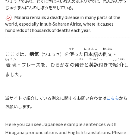
びょうきであり、とくにさはらいなんのあふりかでは、ねんかんすう
じゅうまんにんのしぼうをだしている。
Malaria remains a deadly disease in many parts of the
world, especially in sub-Saharan Africa, where it causes
hundreds of thousands of deaths each year.
つか
にほんご
れいぶん
ここでは、
病気
を
使
った
日本語
の
例文
・
（びょうき）
ひょうげん
はつおん
えいやく
つ
しょうかい
表現
・フレーズを、ひらがなの
発音
と
英訳
付
きで
紹介
し
ました。
当サイトで紹介している例文に関するお問い合わせは
こちら
から
お願いします。
Here you can see Japanese example sentences with
Hiragana pronunciations and English translations. Please