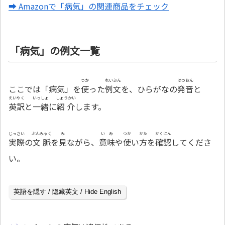
➡ Amazonで「病気」の関連商品をチェック
「病気」の例文一覧
つか
れいぶん
はつおん
ここでは「病気」を
使
った
例文
を、ひらがなの
発音
と
えいやく
いっしょ
しょうかい
英訳
と
一緒
に
紹介
します。
じっさい
ぶんみゃく
み
いみ
つか
かた
かくにん
実際
の
文脈
を
見
ながら、
意味
や
使
い
方
を
確認
してくださ
い。
英語を隠す / 隐藏英文 / Hide English