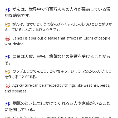
がんは、世界中で何百万人もの人々が罹患している深
刻な
病気
です。
がんは、せかいじゅうでなんびゃくまんにんものひとびとがりか
んしているしんこくなびょうきです。
Cancer is a serious disease that affects millions of people
worldwide.
農業は天候、害虫、
病気
などの影響を受けることがあ
る。
のうぎょうはてんこう、がいちゅう、びょうきなどのえいきょう
をうけることがある。
Agriculture can be affected by things like weather, pests,
and diseases.
病気
のときに気にかけてくれる友人や家族がいること
に感謝している。
びょうきのときにきにかけてくれるゆうじんやかぞくがいること