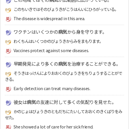
このちいきではそのびょうきがこうはんいにひろがっている。
The disease is widespread in this area.
ワクチンはいくつかの
病気
から身を守ります。
わくちんはいくつかのびょうきからみをまもります。
Vaccines protect against some diseases.
早期発見により多くの
病気
を治療することができる。
そうきはっけんによりおおくのびょうきをちりょうすることがで
きる。
Early detection can treat many diseases.
彼女は
病気
の友達に対して多くの気配りを見せた。
かのじょはびょうきのともだちにたいしておおくのきくばりをみ
せた。
She showed a lot of care for her sick friend.