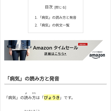
目次
「病気」の読み方と発音
「病気」の例文一覧
「病気」の読み方と発音
よ
かた
「病気」の
読
み
方
は「
びょうき
」です。
はつおんきごう