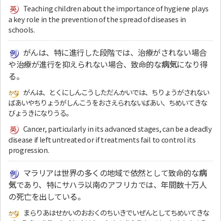
Teaching children about the importance of hygiene plays
a key role in the prevention of the spread of diseases in
schools.
がんは、特に進行した段階では、治療がされない場合
や治療が進行を抑えられない場合、致命的な
病気
になり得
る。
がんは、とくにしんこうしただんかいでは、ちりょうがされない
ばあいやちりょうがしんこうをおさえられないばあい、ちめいてきな
びょうきになりうる。
Cancer, particularly in its advanced stages, can be a deadly
disease if left untreated or if treatments fail to control its
progression.
マラリアは世界の多くの地域で依然として致命的な
病
気
であり、特にサハラ以南のアフリカでは、年間数十万人
の死亡を出している。
まらりあはせかいのおおくのちいきでいぜんとしてちめいてきな