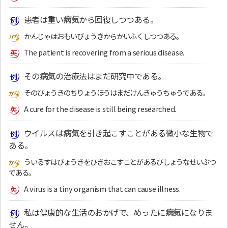
患者は重い
病気
から回復しつつある。
かんじゃはおもいびょうきからかいふくしつつある。
The patient is recovering from a serious disease.
その
病気
の治療法はまだ研究中である。
そのびょうきのちりょうほうはまだけんきゅうちゅうである。
A cure for the disease is still being researched.
ウイルスは
病気
を引き起こすことがある微小な生物で
ある。
ういるすはびょうきをひきおこすことがあるびしょうなせいぶつ
である。
A virus is a tiny organism that can cause illness.
私は健康的な生活のおかげで、めったに
病気
になりま
せん。