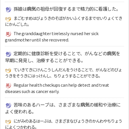
孫娘は
病気
の祖母が回復するまで精力的に看護した。
まごむすめはびょうきのそぼがかいふくするまでせいりょくてき
にかんごした。
The granddaughter tirelessly nursed her sick
grandmother until she recovered.
定期的に健康診断を受けることで、がんなどの
病気
を
早期に発見し、治療することができる。
ていきてきにけんこうしんだんをうけることで、がんなどのびょ
うきをそうきにはっけんし、ちりょうすることができる。
Regular health checkups can help detect and treat
diseases such as cancer early.
苦味のあるハーブは、さまざまな
病気
の緩和や治療に
よく使われる。
にがみのあるはーぶは、さまざまなびょうきのかんわやちりょう
によくつかわれる。