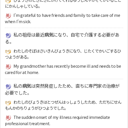
にかんしゃしている。
I’m grateful to have friends and family to take care of me
when I’m sick.
私の祖母は最近
病気
になり、自宅で介護する必要があ
る。
わたしのそぼはさいきんびょうきになり、じたくでかいごするひ
つようがある。
My grandmother has recently become ill and needs to be
cared for at home.
私の
病気
は突然発症したため、直ちに専門家の治療が
必要でした。
わたしのびょうきはとつぜんはっしょうしたため、ただちにせん
もんかのちりょうがひつようでした。
The sudden onset of my illness required immediate
professional treatment.