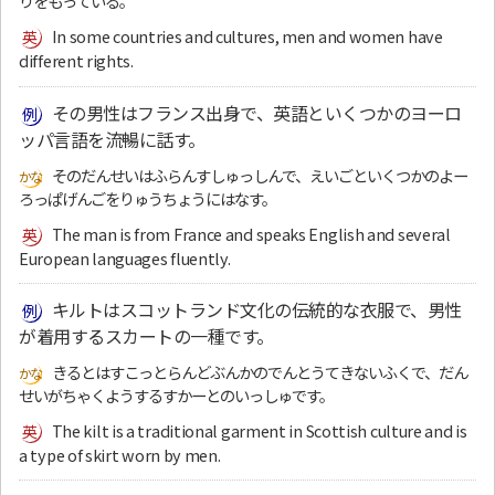
りをもっている。
In some countries and cultures, men and women have
different rights.
その男性はフランス出身で、英語といくつかのヨーロ
ッパ言語を流暢に話す。
そのだんせいはふらんすしゅっしんで、えいごといくつかのよー
ろっぱげんごをりゅうちょうにはなす。
The man is from France and speaks English and several
European languages fluently.
キルトはスコットランド文化の伝統的な衣服で、男性
が着用するスカートの一種です。
きるとはすこっとらんどぶんかのでんとうてきないふくで、だん
せいがちゃくようするすかーとのいっしゅです。
The kilt is a traditional garment in Scottish culture and is
a type of skirt worn by men.