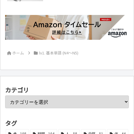
ホーム
lv1. 基本単語 (N4～N5)
カテゴリ
タグ
食
108
時間
104
人
58
自然
51
体
44