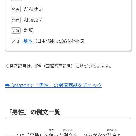
だんせい
読み
/daɴsei/
発音
名詞
品詞
基本
ﾚﾍﾞﾙ
※発音記号は、IPA（国際音声記号）に基づいています。
➡ Amazonで「男性」の関連商品をチェック
「男性」の例文一覧
つか
れいぶん
はつおん
ここでは「男性」を
使
った
例文
を、ひらがなの
発音
と