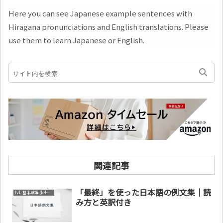
Here you can see Japanese example sentences with
Hiragana pronunciations and English translations. Please
use them to learn Japanese or English.
関連記事
「最終」を使った日本語の例文集｜読
lv1. 基本単語 (N4～N5)
み方と英訳付き