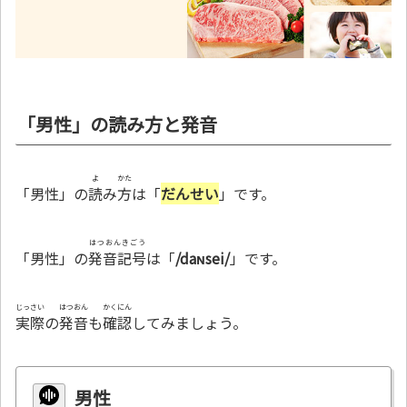
「男性」の読み方と発音
よ
かた
「男性」の
読
み
方
は「
だんせい
」です。
はつおんきごう
「男性」の
発音記号
は「
/daɴsei/
」です。
じっさい
はつおん
かくにん
実際
の
発音
も
確認
してみましょう。
男性