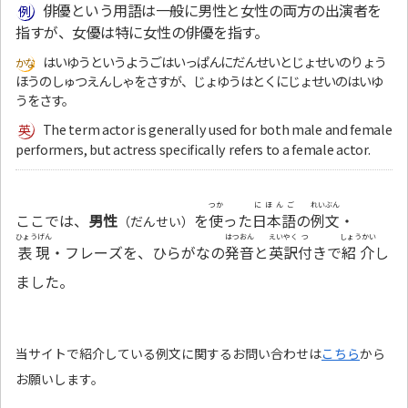
俳優という用語は一般に男性と女性の両方の出演者を
指すが、女優は特に女性の俳優を指す。
はいゆうというようごはいっぱんにだんせいとじょせいのりょう
ほうのしゅつえんしゃをさすが、じょゆうはとくにじょせいのはいゆ
うをさす。
The term actor is generally used for both male and female
performers, but actress specifically refers to a female actor.
つか
にほんご
れいぶん
ここでは、
男性
を
使
った
日本語
の
例文
・
（だんせい）
ひょうげん
はつおん
えいやく
つ
しょうかい
表現
・フレーズを、ひらがなの
発音
と
英訳
付
きで
紹介
し
ました。
当サイトで紹介している例文に関するお問い合わせは
こちら
から
お願いします。