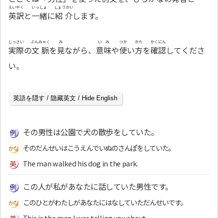
えいやく
いっしょ
しょうかい
英訳
と
一緒
に
紹介
します。
じっさい
ぶんみゃく
み
いみ
つか
かた
かくにん
実際
の
文脈
を
見
ながら、
意味
や
使
い
方
を
確認
してくださ
い。
英語を隠す / 隐藏英文 / Hide English
その男性は公園で犬の散歩をしていた。
そのだんせいはこうえんでいぬのさんぽをしていた。
The man walked his dog in the park.
この人が私があなたに話していた男性です。
このひとがわたしがあなたにはなしていただんせいです。
This is the man I was telling you about.