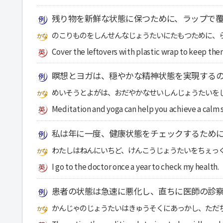
残り物を新鮮な状態に保つために、ラップで
のこりものをしんせんなじょうたいにたもつために、
Cover the leftovers with plastic wrap to keep them
瞑想とヨガは、穏やかな精神状態を実現する
めいそうとよがは、おだやかなせいしんじょうたいを
Meditation and yoga can help you achieve a calm s
私は年に一度、健康状態をチェックするため
わたしはねんにいちど、けんこうじょうたいをちぇっ
I go to the doctor once a year to check my health.
患者の状態は急速に悪化し、直ちに医師の診
かんじゃのじょうたいはきゅうそくにあっかし、ただ