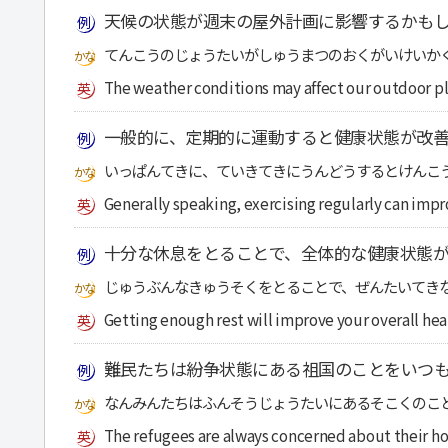
天候の状態が週末の屋外計画に影響するかも
てんこうのじょうたいがしゅうまつのおくがいけいか
The weather conditions may affect our outdoor pl
一般的に、定期的に運動すると健康状態が改善
いっぱんてきに、ていきてきにうんどうするとけんこ
Generally speaking, exercising regularly can impr
十分な休息をとることで、全体的な健康状態が
じゅうぶんなきゅうそくをとることで、ぜんたいてき
Getting enough rest will improve your overall hea
難民たちは紛争状態にある祖国のことをいつ
なんみんたちはふんそうじょうたいにあるそこくのこ
The refugees are always concerned about their home