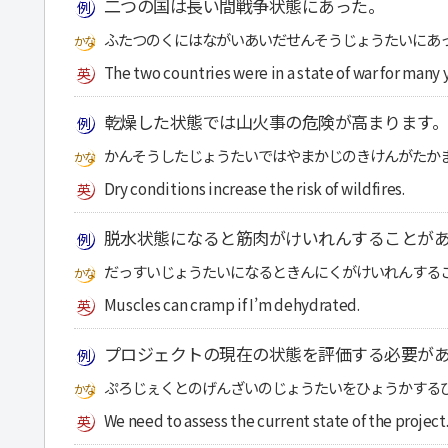
二つの国は長い間戦争状態にあった。
ふたつのくにはながいあいだせんそうじょうたいにあ
The two countries were in a state of war for many 
乾燥した状態では山火事の危険が高まります。
かんそうしたじょうたいではやまかじのきけんがたか
Dry conditions increase the risk of wildfires.
脱水状態になると筋肉がけいれんすることが
だっすいじょうたいになるときんにくがけいれんする
Muscles can cramp if I’m dehydrated.
プロジェクトの現在の状態を評価する必要が
ぷろじぇくとのげんざいのじょうたいをひょうかする
We need to assess the current state of the project