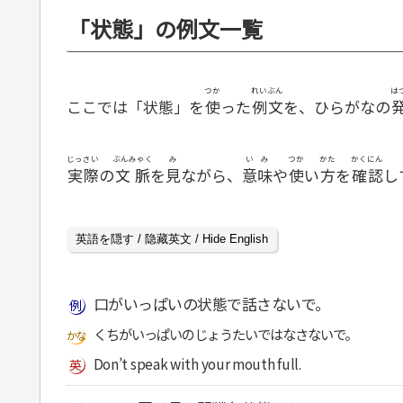
「状態」の例文一覧
つか
れいぶん
は
ここでは「状態」を
使
った
例文
を、ひらがなの
じっさい
ぶんみゃく
み
いみ
つか
かた
かくにん
実際
の
文脈
を
見
ながら、
意味
や
使
い
方
を
確認
し
英語を隠す / 隐藏英文 / Hide English
口がいっぱいの状態で話さないで。
くちがいっぱいのじょうたいではなさないで。
Don’t speak with your mouth full.