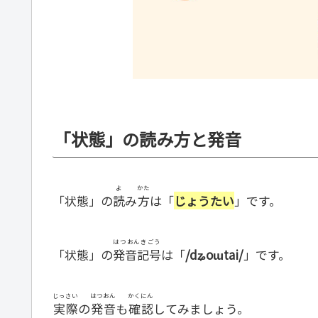
「状態」の読み方と発音
よ
かた
「状態」の
読
み
方
は「
じょうたい
」です。
はつおんきごう
「状態」の
発音記号
は「
/dʑoɯtai/
」です。
じっさい
はつおん
かくにん
実際
の
発音
も
確認
してみましょう。