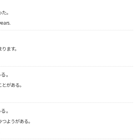
った。
years.
まります。
ある。
ことがある。
ある。
ひつようがある。
.