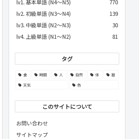
lv1. 基本単語 (N4～N5)
770
lv2. 初級単語 (N3～N4)
139
lv3. 中級単語 (N2～N3)
30
lv4. 上級単語 (N1～N2)
81
タグ
食
時間
人
自然
体
暦
天気
色
このサイトについて
お問い合わせ
サイトマップ