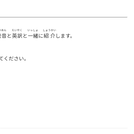
つおん
えいやく
いっしょ
しょうかい
発音
と
英訳
と
一緒
に
紹介
します。
てください。