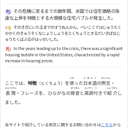
その危機に至るまでの数年間、米国では住宅価格の急
速な上昇を特徴とする大規模な住宅バブルが発生した。
そのききにいたるまでのすうねんかん、べいこくではじゅうたく
かかくのきゅうそくなじょうしょうをとくちょうとするだいきぼなじ
ゅうたくばぶるがはっせいした。
In the years leading up to the crisis, there was a significant
housing bubble in the United States, characterized by a rapid
increase in housing prices.
つか
にほんご
れいぶん
ここでは、
特徴
を
使
った
日本語
の
例文
・
（とくちょう）
ひょうげん
はつおん
えいやく
つ
しょうかい
表現
・フレーズを、ひらがなの
発音
と
英訳
付
きで
紹介
し
ました。
当サイトで紹介している例文に関するお問い合わせは
こちら
から