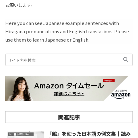
お願いします。
Here you can see Japanese example sentences with
Hiragana pronunciations and English translations. Please
use them to learn Japanese or English.
関連記事
「館」を使った日本語の例文集｜読み
lv1. 基本単語 (N4～N5)