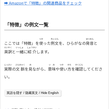
➡ Amazonで「特徴」の関連商品をチェック
「特徴」の例文一覧
つか
れいぶん
はつおん
ここでは「特徴」を
使
った
例文
を、ひらがなの
発音
と
えいやく
いっしょ
しょうかい
英訳
と
一緒
に
紹介
します。
じっさい
ぶんみゃく
み
いみ
つか
かた
かくにん
実際
の
文脈
を
見
ながら、
意味
や
使
い
方
を
確認
してくださ
い。
英語を隠す / 隐藏英文 / Hide English