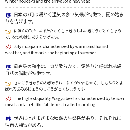
winter holidays and the arrival of a new year.
日本の7月は暖かく湿気の多い気候が特徴で、夏の始ま
りを告げます。
にほんの7がつはあたたかくしっきのおおいきこうがとくちょう
で、なつのはじまりをつげます。
July in Japan is characterized by warm and humid
weather, and it marks the beginning of summer.
最高級の和牛は、肉が柔らかく、霜降りと呼ばれる網
目状の脂肪が特徴です。
さいこうきゅうのわぎゅうは、にくがやわらかく、しもふりとよ
ばれるあみめじょうのしぼうがとくちょうです。
The highest quality Wagyu beef is characterized by tender
meat and a net-like fat deposit called marbling.
世界にはさまざまな種類の生態系があり、それぞれに
独自の特徴がある。