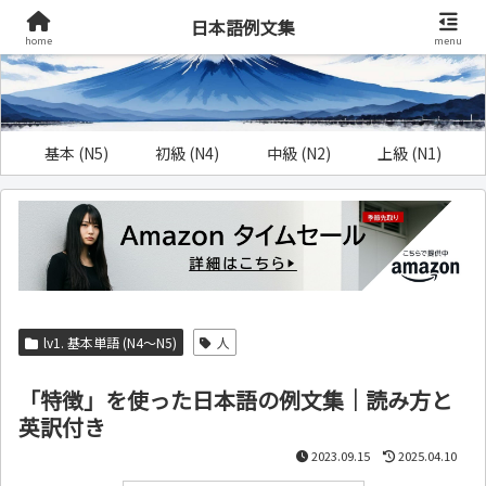
日本語例文集
home
menu
基本 (N5)
初級 (N4)
中級 (N2)
上級 (N1)
lv1. 基本単語 (N4～N5)
人
「特徴」を使った日本語の例文集｜読み方と
英訳付き
2023.09.15
2025.04.10