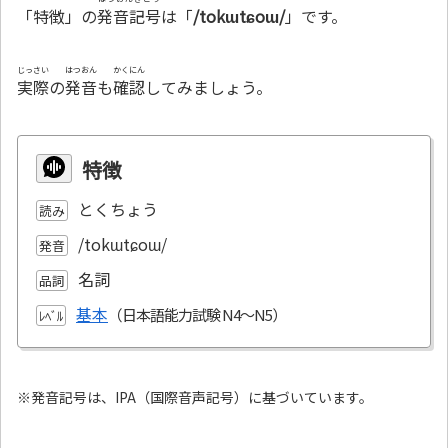
「特徴」の
発音記号
は「
/tokɯtɕoɯ/
」です。
じっさい
はつおん
かくにん
実際
の
発音
も
確認
してみましょう。
特徴
とくちょう
読み
/tokɯtɕoɯ/
発音
名詞
品詞
基本
ﾚﾍﾞﾙ
※発音記号は、IPA（国際音声記号）に基づいています。