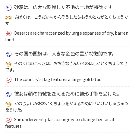
砂漠は、広大な乾燥した不毛の土地が特徴です。
さばくは、こうだいなかんそうしたふもうのとちがとくちょうで
す。
Deserts are characterized by large expanses of dry, barren
land.
その国の国旗は、大きな金色の星が特徴的です。
そのくにのこっきは、おおきなきんいろのほしがとくちょうてき
です。
The country’s flag features a large gold star.
彼女は顔の特徴を変えるために整形手術を受けた。
かのじょはかおのとくちょうをかえるためにせいけいしゅじゅつ
をうけた。
She underwent plastic surgery to change her facial
features.