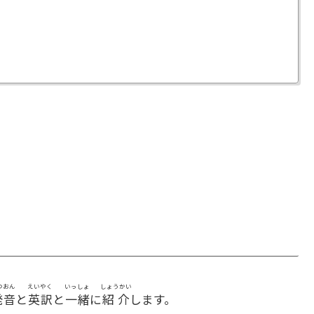
つおん
えいやく
いっしょ
しょうかい
発音
と
英訳
と
一緒
に
紹介
します。