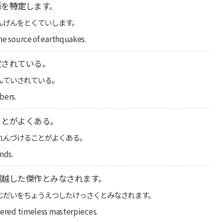
源を
特定
します。
んげんをとくていします。
the source of earthquakes.
定されている。
んていされている。
bers.
ことがよくある。
れんづけることがよくある。
nds.
超越した傑作とみなされます。
じだいをちょうえつしたけっさくとみなされます。
idered timeless masterpieces.