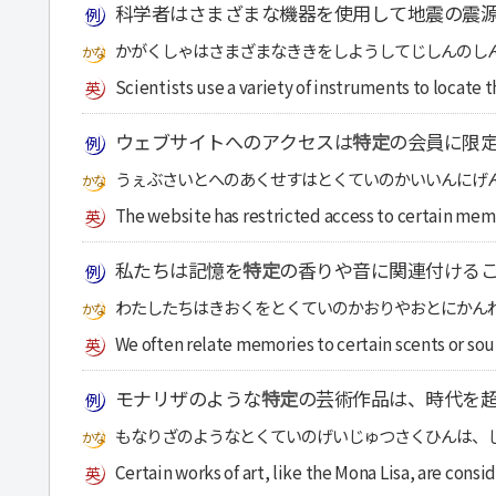
科学者はさまざまな機器を使用して地震の震
かがくしゃはさまざまなききをしようしてじしんのし
Scientists use a variety of instruments to locate 
ウェブサイトへのアクセスは
特定
の会員に限
うぇぶさいとへのあくせすはとくていのかいいんにげ
The website has restricted access to certain mem
私たちは記憶を
特定
の香りや音に関連付ける
わたしたちはきおくをとくていのかおりやおとにかん
We often relate memories to certain scents or sou
モナリザのような
特定
の芸術作品は、時代を
もなりざのようなとくていのげいじゅつさくひんは、
Certain works of art, like the Mona Lisa, are cons