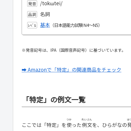
/tokɯtei/
発音
名詞
品詞
基本
ﾚﾍﾞﾙ
※発音記号は、IPA（国際音声記号）に基づいています。
➡ Amazonで「特定」の関連商品をチェック
「特定」の例文一覧
つか
れいぶん
は
ここでは「特定」を
使
った
例文
を、ひらがなの