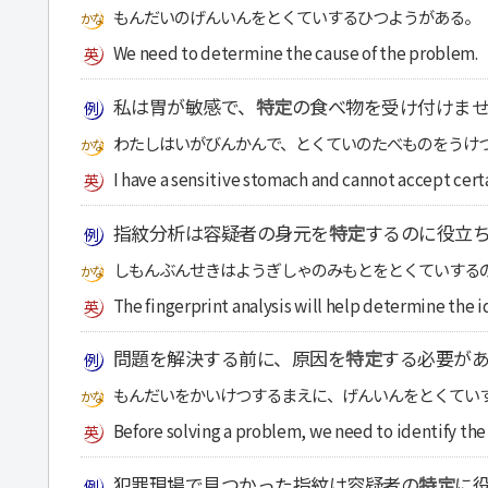
もんだいのげんいんをとくていするひつようがある。
We need to determine the cause of the problem.
私は胃が敏感で、
特定
の食べ物を受け付けま
わたしはいがびんかんで、とくていのたべものをうけ
I have a sensitive stomach and cannot accept cert
指紋分析は容疑者の身元を
特定
するのに役立
しもんぶんせきはようぎしゃのみもとをとくていする
The fingerprint analysis will help determine the i
問題を解決する前に、原因を
特定
する必要が
もんだいをかいけつするまえに、げんいんをとくてい
Before solving a problem, we need to identify the
犯罪現場で見つかった指紋は容疑者の
特定
に