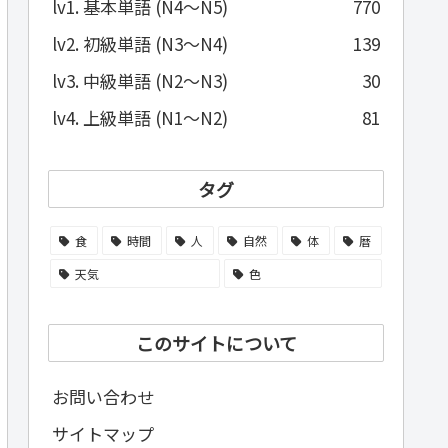
lv1. 基本単語 (N4～N5)
770
lv2. 初級単語 (N3～N4)
139
lv3. 中級単語 (N2～N3)
30
lv4. 上級単語 (N1～N2)
81
タグ
食
時間
人
自然
体
暦
天気
色
このサイトについて
お問い合わせ
サイトマップ