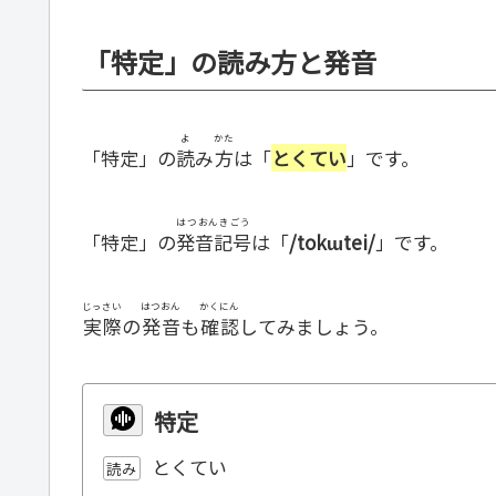
「特定」の読み方と発音
よ
かた
「特定」の
読
み
方
は「
とくてい
」です。
はつおんきごう
「特定」の
発音記号
は「
/tokɯtei/
」です。
じっさい
はつおん
かくにん
実際
の
発音
も
確認
してみましょう。
特定
とくてい
読み