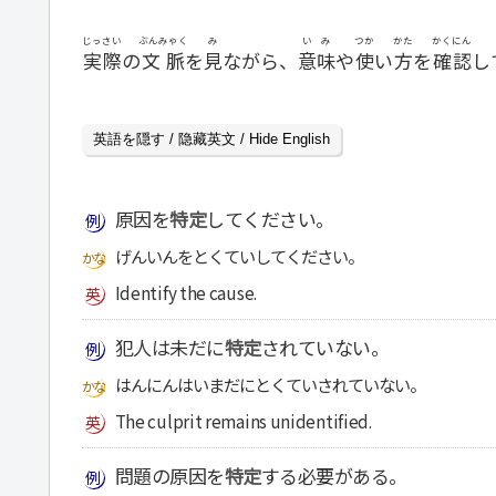
じっさい
ぶんみゃく
み
いみ
つか
かた
かくにん
実際
の
文脈
を
見
ながら、
意味
や
使
い
方
を
確認
し
英語を隠す / 隐藏英文 / Hide English
原因を
特定
してください。
げんいんをとくていしてください。
Identify the cause.
犯人は未だに
特定
されていない。
はんにんはいまだにとくていされていない。
The culprit remains unidentified.
問題の原因を
特定
する必要がある。