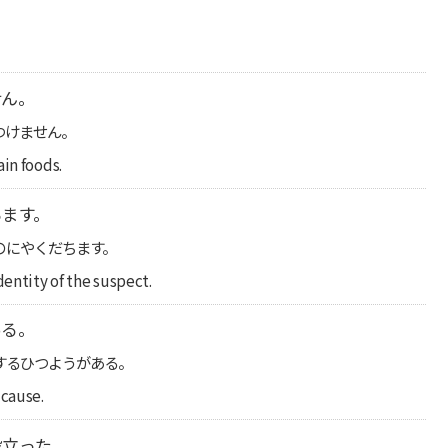
せん。
つけません。
ain foods.
ちます。
のにやくだちます。
dentity of the suspect.
ある。
するひつようがある。
 cause.
役立った。