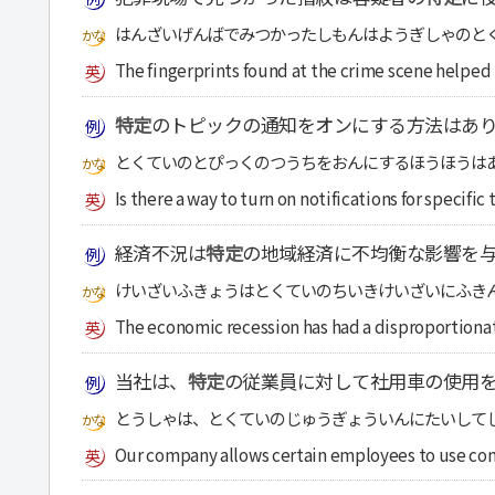
はんざいげんばでみつかったしもんはようぎしゃのと
The fingerprints found at the crime scene helped 
特定
のトピックの通知をオンにする方法はあ
とくていのとぴっくのつうちをおんにするほうほうは
Is there a way to turn on notifications for specific
経済不況は
特定
の地域経済に不均衡な影響を
けいざいふきょうはとくていのちいきけいざいにふき
The economic recession has had a disproportionat
当社は、
特定
の従業員に対して社用車の使用
とうしゃは、とくていのじゅうぎょういんにたいして
Our company allows certain employees to use co