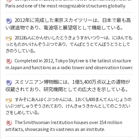
Paris and one of the most recognizable structures globally.
2012年に完成した東京スカイツリーは、日本で最も高
い建造物であり、電波塔と展望塔として機能している。
2012ねんにかんせいしたとうきょうすかいつりーは、にほんでも
っともたかいけんぞうぶつであり、でんぱとうとてんぼうとうとして
きのうしている。
Completed in 2012, Tokyo Skytree is the tallest structure
in Japan and functions as a radio tower and observation tower.
スミソニアン博物館には、1億5,400万点以上の遺物が
収蔵されており、研究機関としての広大さを示している。
すみそにあんはくぶつかんには、1おく5,400まんてんいじょうの
いぶつがしゅうぞうされており、けんきゅうきかんとしてのこうだい
さをしめしている。
The Smithsonian Institution houses over 154 million
artifacts, showcasing its vastness as an institute.