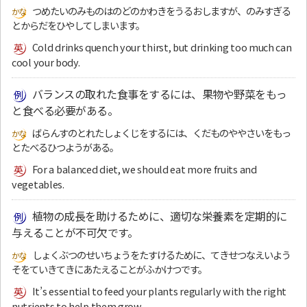
つめたいのみものはのどのかわきをうるおしますが、のみすぎる
とからだをひやしてしまいます。
Cold drinks quench your thirst, but drinking too much can
cool your body.
バランスの取れた食事をするには、果物や野菜をもっ
と食べる必要がある。
ばらんすのとれたしょくじをするには、くだものややさいをもっ
とたべるひつようがある。
For a balanced diet, we should eat more fruits and
vegetables.
植物の成長を助けるために、適切な栄養素を定期的に
与えることが不可欠です。
しょくぶつのせいちょうをたすけるために、てきせつなえいよう
そをていきてきにあたえることがふかけつです。
It’s essential to feed your plants regularly with the right
nutrients to help them grow.