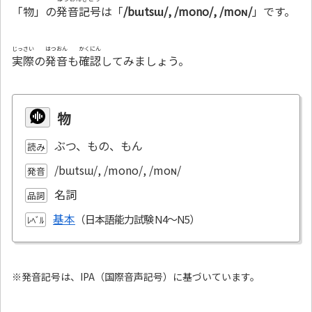
「物」の
発音記号
は「
/bɯtsɯ/, /mono/, /moɴ/
」です。
じっさい
はつおん
かくにん
実際
の
発音
も
確認
してみましょう。
物
ぶつ、もの、もん
読み
/bɯtsɯ/, /mono/, /moɴ/
発音
名詞
品詞
基本
ﾚﾍﾞﾙ
※発音記号は、IPA（国際音声記号）に基づいています。