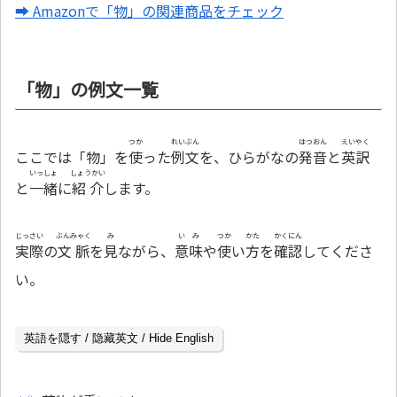
➡ Amazonで「物」の関連商品をチェック
「物」の例文一覧
つか
れいぶん
はつおん
えいやく
ここでは「物」を
使
った
例文
を、ひらがなの
発音
と
英訳
いっしょ
しょうかい
と
一緒
に
紹介
します。
じっさい
ぶんみゃく
み
いみ
つか
かた
かくにん
実際
の
文脈
を
見
ながら、
意味
や
使
い
方
を
確認
してくださ
い。
英語を隠す / 隐藏英文 / Hide English