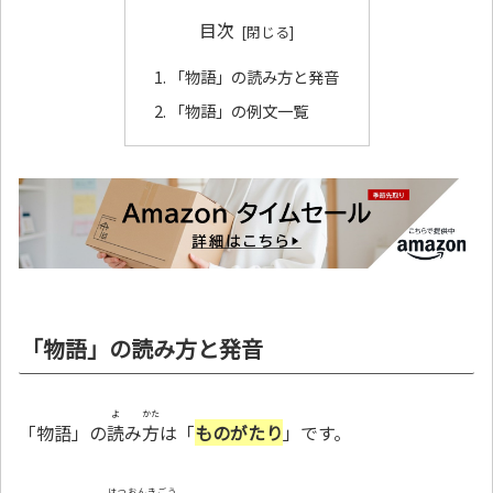
目次
「物語」の読み方と発音
「物語」の例文一覧
「物語」の読み方と発音
よ
かた
「物語」の
読
み
方
は「
ものがたり
」です。
はつおんきごう