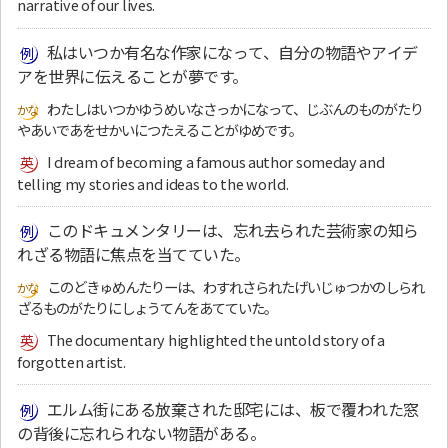
narrative of our lives.
私はいつか有名な作家になって、自分の物語やアイデ
アを世界に伝えることが夢です。
わたしはいつかゆうめいなさっかになって、じぶんのものがたり
やあいであをせかいにつたえることがゆめです。
I dream of becoming a famous author someday and
telling my stories and ideas to the world.
このドキュメンタリーは、忘れ去られた芸術家の知ら
れざる物語に焦点を当てていた。
このどきゅめんたりーは、わすれさられたげいじゅつかのしられ
ざるものがたりにしょうてんをあてていた。
The documentary highlighted the untold story of a
forgotten artist.
エルム街にある放棄された邸宅には、板で覆われた窓
の背後に忘れられない物語がある。