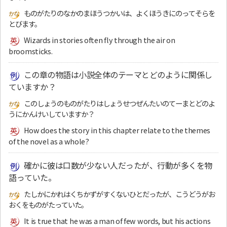
ものがたりのなかのまほうつかいは、よくほうきにのってそらを
とびます。
Wizards in stories often fly through the air on
broomsticks.
この章の物語は小説全体のテーマとどのように関係し
ていますか？
このしょうのものがたりはしょうせつぜんたいのてーまとどのよ
うにかんけいしていますか？
How does the story in this chapter relate to the themes
of the novel as a whole?
確かに彼は口数が少ない人だったが、行動が多くを物
語っていた。
たしかにかれはくちかずがすくないひとだったが、こうどうがお
おくをものがたっていた。
It is true that he was a man of few words, but his actions