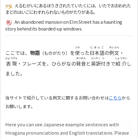
えるむがいにあるほうきされたていたくには、いたでおおわれた
まどのはいごにわすれられないものがたりがある。
An abandoned mansion on Elm Street has a haunting
story behind its boarded-up windows.
つか
にほんご
れいぶん
ここでは、
物語
を
使
った
日本語
の
例文
・
（ものがたり）
ひょうげん
はつおん
えいやく
つ
しょうかい
表現
・フレーズを、ひらがなの
発音
と
英訳
付
きで
紹介
し
ました。
当サイトで紹介している例文に関するお問い合わせは
こちら
から
お願いします。
Here you can see Japanese example sentences with
Hiragana pronunciations and English translations. Please