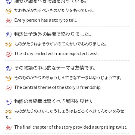
誰もが語るべき物語を持っている。
だれもがかたるべきものがたりをもっている。
Every person has a story to tell.
物語は予想外の展開で終わりました。
ものがたりはよそうがいのてんかいでおわりました。
The story ended with an unexpected twist.
その物語の中心的なテーマは友情です。
そのものがたりのちゅうしんてきなてーまはゆうじょうです。
The central theme of the story is friendship.
物語の最終章は驚くべき展開を見せた。
ものがたりのさいしゅうしょうはおどろくべきてんかいをみせ
た。
The final chapter of the story provided a surprising twist.