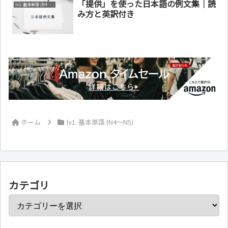
「提供」を使った日本語の例文集｜読
lv1. 基本単語 (N4～N5)
み方と英訳付き
ホーム
lv1. 基本単語 (N4～N5)
カテゴリ