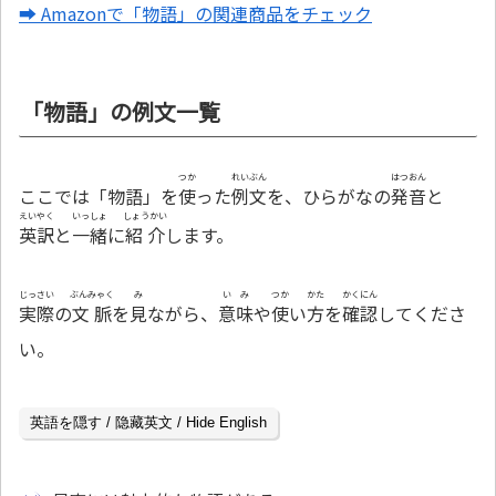
➡ Amazonで「物語」の関連商品をチェック
「物語」の例文一覧
つか
れいぶん
はつおん
ここでは「物語」を
使
った
例文
を、ひらがなの
発音
と
えいやく
いっしょ
しょうかい
英訳
と
一緒
に
紹介
します。
じっさい
ぶんみゃく
み
いみ
つか
かた
かくにん
実際
の
文脈
を
見
ながら、
意味
や
使
い
方
を
確認
してくださ
い。
英語を隠す / 隐藏英文 / Hide English