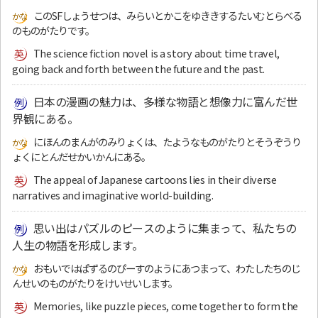
このSFしょうせつは、みらいとかこをゆききするたいむとらべる
のものがたりです。
The science fiction novel is a story about time travel,
going back and forth between the future and the past.
日本の漫画の魅力は、多様な物語と想像力に富んだ世
界観にある。
にほんのまんがのみりょくは、たようなものがたりとそうぞうり
ょくにとんだせかいかんにある。
The appeal of Japanese cartoons lies in their diverse
narratives and imaginative world-building.
思い出はパズルのピースのように集まって、私たちの
人生の物語を形成します。
おもいではぱずるのぴーすのようにあつまって、わたしたちのじ
んせいのものがたりをけいせいします。
Memories, like puzzle pieces, come together to form the