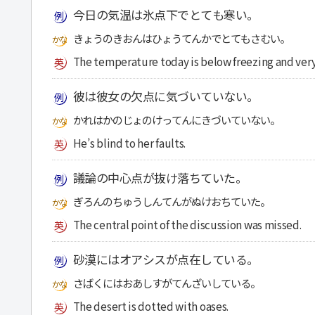
今日の気温は氷点下でとても寒い。
きょうのきおんはひょうてんかでとてもさむい。
The temperature today is below freezing and very
彼は彼女の欠点に気づいていない。
かれはかのじょのけってんにきづいていない。
He’s blind to her faults.
議論の中心点が抜け落ちていた。
ぎろんのちゅうしんてんがぬけおちていた。
The central point of the discussion was missed.
砂漠にはオアシスが点在している。
さばくにはおあしすがてんざいしている。
The desert is dotted with oases.