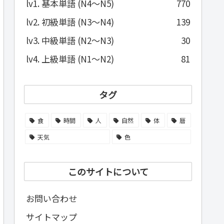
lv1. 基本単語 (N4～N5)
770
lv2. 初級単語 (N3～N4)
139
lv3. 中級単語 (N2～N3)
30
lv4. 上級単語 (N1～N2)
81
タグ
食
時間
人
自然
体
暦
天気
色
このサイトについて
お問い合わせ
サイトマップ