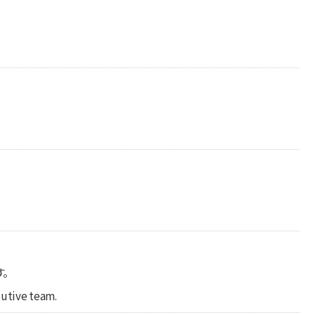
す。
cutive team.