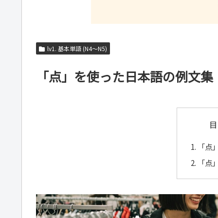
lv1. 基本単語 (N4～N5)
「点」を使った日本語の例文集
目
「点
「点