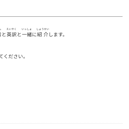
ん
えいやく
いっしょ
しょうかい
音
と
英訳
と
一緒
に
紹介
します。
てください。