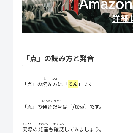
「点」の読み方と発音
よ
かた
「点」の
読
み
方
は「
てん
」です。
はつおんきごう
「点」の
発音記号
は「
/teɴ/
」です。
じっさい
はつおん
かくにん
実際
の
発音
も
確認
してみましょう。