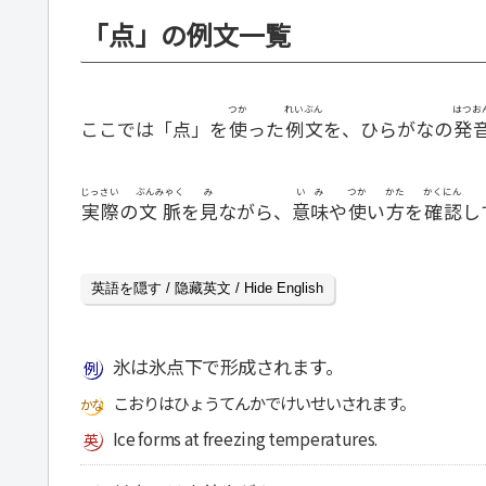
「点」の例文一覧
つか
れいぶん
はつお
ここでは「点」を
使
った
例文
を、ひらがなの
発
じっさい
ぶんみゃく
み
いみ
つか
かた
かくにん
実際
の
文脈
を
見
ながら、
意味
や
使
い
方
を
確認
し
英語を隠す / 隐藏英文 / Hide English
氷は氷点下で形成されます。
こおりはひょうてんかでけいせいされます。
Ice forms at freezing temperatures.