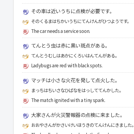
その車は近いうちに点検が必要です。
そのくるまはちかいうちにてんけんがひつようです。
The car needs a service soon.
てんとう虫は赤に黒い斑点がある。
てんとうむしはあかにくろいはんてんがある。
Ladybugs are red with black spots.
マッチは小さな火花を発して点火した。
まっちはちいさなひばなをはっしててんかした。
The match ignited with a tiny spark.
大家さんが火災警報器の点検に来ました。
おおやさんがかさいけいほうきのてんけんにきました