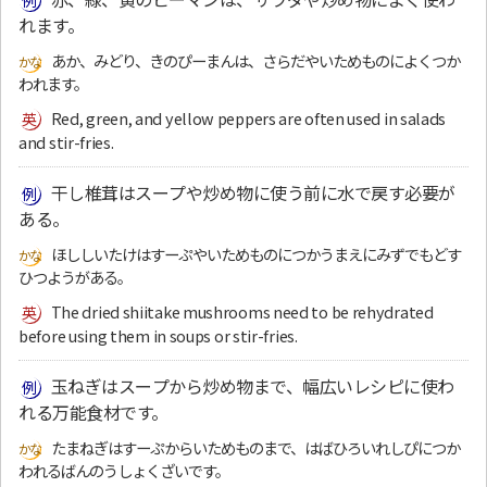
れます。
あか、みどり、きのぴーまんは、さらだやいためものによくつか
われます。
Red, green, and yellow peppers are often used in salads
and stir-fries.
干し椎茸はスープや炒め物に使う前に水で戻す必要が
ある。
ほししいたけはすーぷやいためものにつかうまえにみずでもどす
ひつようがある。
The dried shiitake mushrooms need to be rehydrated
before using them in soups or stir-fries.
玉ねぎはスープから炒め物まで、幅広いレシピに使わ
れる万能食材です。
たまねぎはすーぷからいためものまで、はばひろいれしぴにつか
われるばんのうしょくざいです。