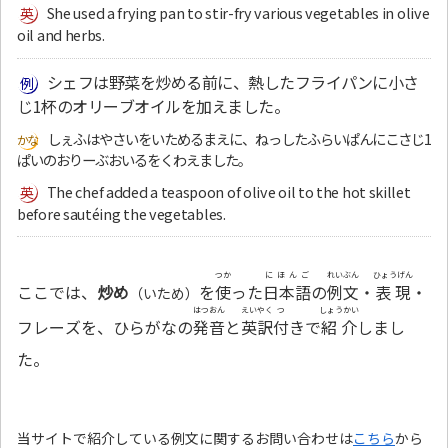
She used a frying pan to stir-fry various vegetables in olive
oil and herbs.
シェフは野菜を炒める前に、熱したフライパンに小さ
じ1杯のオリーブオイルを加えました。
しぇふはやさいをいためるまえに、ねっしたふらいぱんにこさじ1
ぱいのおりーぶおいるをくわえました。
The chef added a teaspoon of olive oil to the hot skillet
before sautéing the vegetables.
つか
にほんご
れいぶん
ひょうげん
ここでは、
炒め
を
使
った
日本語
の
例文
・
表現
・
（いため）
はつおん
えいやく
つ
しょうかい
フレーズを、ひらがなの
発音
と
英訳
付
きで
紹介
しまし
た。
当サイトで紹介している例文に関するお問い合わせは
こちら
から