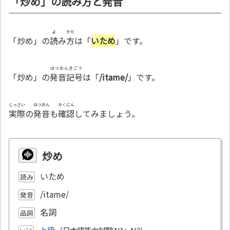
「炒め」の読み方と発音
よ
かた
「炒め」の
読
み
方
は「
いため
」です。
はつおんきごう
「炒め」の
発音記号
は「
/itame/
」です。
じっさい
はつおん
かくにん
実際
の
発音
も
確認
してみましょう。
炒め
いため
読み
/itame/
発音
名詞
品詞