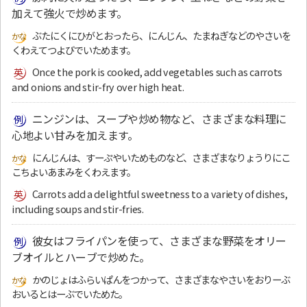
加えて強火で炒めます。
ぶたにくにひがとおったら、にんじん、たまねぎなどのやさいを
くわえてつよびでいためます。
Once the pork is cooked, add vegetables such as carrots
and onions and stir-fry over high heat.
ニンジンは、スープや炒め物など、さまざまな料理に
心地よい甘みを加えます。
にんじんは、すーぷやいためものなど、さまざまなりょうりにこ
こちよいあまみをくわえます。
Carrots add a delightful sweetness to a variety of dishes,
including soups and stir-fries.
彼女はフライパンを使って、さまざまな野菜をオリー
ブオイルとハーブで炒めた。
かのじょはふらいぱんをつかって、さまざまなやさいをおりーぶ
おいるとはーぶでいためた。