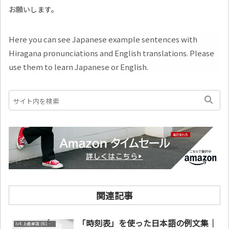
お願いします。
Here you can see Japanese example sentences with
Hiragana pronunciations and English translations. Please
use them to learn Japanese or English.
関連記事
「時刻表」を使った日本語の例文集｜
lv4. 上級単語 (N1～N2)