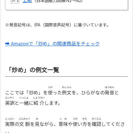
上級
ﾚﾍﾞﾙ
※発音記号は、IPA（国際音声記号）に基づいています。
➡ Amazonで「炒め」の関連商品をチェック
「炒め」の例文一覧
つか
れいぶん
はつおん
ここでは「炒め」を
使
った
例文
を、ひらがなの
発音
と
えいやく
いっしょ
しょうかい
英訳
と
一緒
に
紹介
します。
じっさい
ぶんみゃく
み
いみ
つか
かた
かくにん
実際
の
文脈
を
見
ながら、
意味
や
使
い
方
を
確認
してくださ