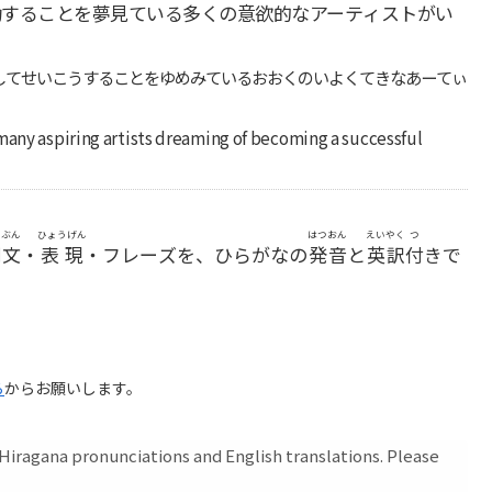
功することを夢見ている多くの意欲的なアーティストがい
してせいこうすることをゆめみているおおくのいよくてきなあーてぃ
many aspiring artists dreaming of becoming a successful
いぶん
ひょうげん
はつおん
えいやく
つ
例文
・
表現
・フレーズを、ひらがなの
発音
と
英訳
付
きで
ら
からお願いします。
iragana pronunciations and English translations. Please