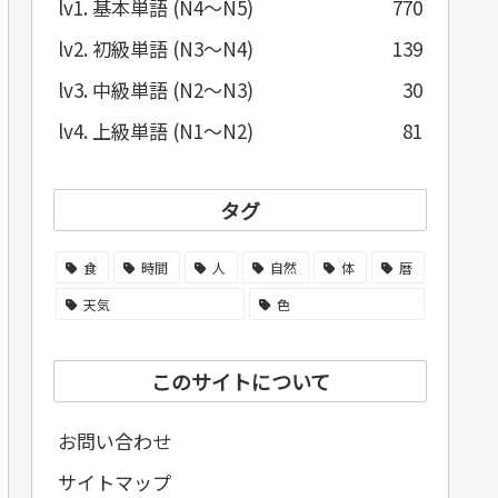
lv1. 基本単語 (N4～N5)
770
lv2. 初級単語 (N3～N4)
139
lv3. 中級単語 (N2～N3)
30
lv4. 上級単語 (N1～N2)
81
タグ
食
時間
人
自然
体
暦
天気
色
このサイトについて
お問い合わせ
サイトマップ