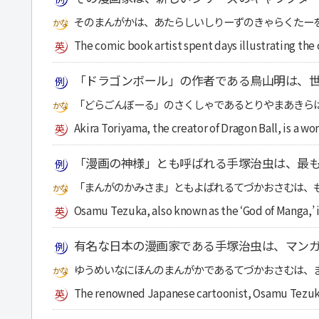
そのまんがかは、あたらしいしりーずのきゃらくたー
The comic book artist spent days illustrating the 
「ドラゴンボール」の作者である鳥山明は、
「どらごんぼーる」のさくしゃであるとりやまあきら
Akira Toriyama, the creator of Dragon Ball, is a w
「漫画の神様」とも呼ばれる手塚治虫は、最
「まんがのかみさま」ともよばれるてづかおさむは、
Osamu Tezuka, also known as the ‘God of Manga,’ i
有名な日本の漫画家である手塚治虫は、マン
ゆうめいなにほんのまんがかであるてづかおさむは、
The renowned Japanese cartoonist, Osamu Tezuka