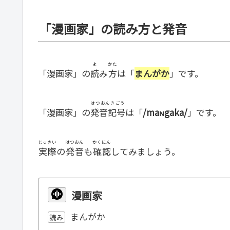
「漫画家」の読み方と発音
よ
かた
「漫画家」の
読
み
方
は「
まんがか
」です。
はつおんきごう
「漫画家」の
発音記号
は「
/maɴgaka/
」です。
じっさい
はつおん
かくにん
実際
の
発音
も
確認
してみましょう。
漫画家
まんがか
読み