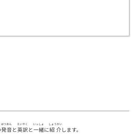
はつおん
えいやく
いっしょ
しょうかい
の
発音
と
英訳
と
一緒
に
紹介
します。