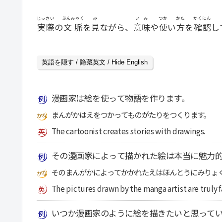
じっさい
ぶんみゃく
み
いみ
つか
かた
かくにん
実際
の
文脈
を
見
ながら、
意味
や
使
い
方
を
確認
し
英語を隠す / 隐藏英文 / Hide English
漫画家は絵を使って物語を作ります。
まんがかはえをつかってものがたりをつくります。
The cartoonist creates stories with drawings.
その漫画家によって描かれた絵は本当に魅力
そのまんがかによってかかれたえはほんとうにみりょ
The pictures drawn by the manga artist are truly f
いつか漫画家のように絵を描きたいと思って