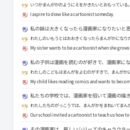
いつかまんがかのようにえをかきたいとおもっている
I aspire to draw like a cartoonist someday.
私の妹は大きくなったら漫画家になりたいと
わたしのいもうとはおおきくなったらまんがかになり
My sister wants to be a cartoonist when she grows
私の子供は漫画を読むのが好きで、漫画家にな
わたしのこどもはまんがをよむのがすきで、まんがか
My child likes reading comics and wants to becom
私たちの学校では、漫画家を招いて漫画の描
わたしたちのがっこうでは、まんがかをまねいてまん
Our school invited a cartoonist to teach us how to
その漫画家は、新しいシリーズのキャラクタ