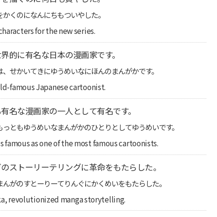
をかくのになんにちもついやした。
characters for the new series.
世界的に有名な日本の漫画家です。
は、せかいてきにゆうめいなにほんのまんがかです。
orld-famous Japanese cartoonist.
も有名な漫画家の一人として有名です。
もっともゆうめいなまんがかのひとりとしてゆうめいです。
s famous as one of the most famous cartoonists.
ガのストーリーテリングに革命をもたらした。
まんがのすとーりーてりんぐにかくめいをもたらした。
, revolutionized manga storytelling.