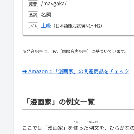
/maɴgaka/
発音
名詞
品詞
上級
ﾚﾍﾞﾙ
※発音記号は、IPA（国際音声記号）に基づいています。
➡ Amazonで「漫画家」の関連商品をチェック
「漫画家」の例文一覧
つか
れいぶん
ここでは「漫画家」を
使
った
例文
を、ひらがな