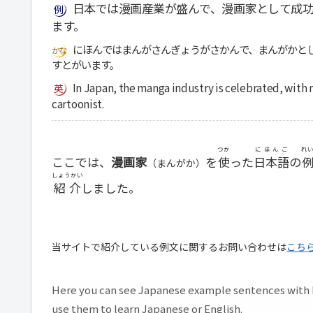
日本では漫画産業が盛んで、漫画家として成
ます。
にほんではまんがさんぎょうがさかんで、まんがかと
すとがいます。
In Japan, the manga industry is celebrated, with 
cartoonist.
つか
にほんご
れ
ここでは、
漫画家
を
使
った
日本語
の
（まんがか）
しょうかい
紹介
しました。
当サイトで紹介している例文に関するお問い合わせは
こち
Here you can see Japanese example sentences with H
use them to learn Japanese or English.