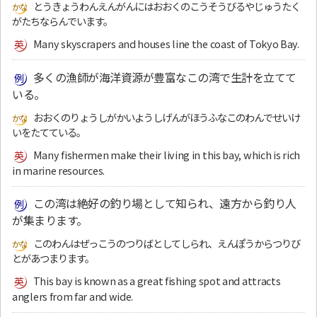
とうきょうわんえんがんにはおおくのこうそうびるやじゅうたく
がたちならんでいます。
Many skyscrapers and houses line the coast of Tokyo Bay.
多くの漁師が海洋資源が豊富なこの湾で生計を立てて
いる。
おおくのりょうしがかいようしげんがほうふなこのわんでせいけ
いをたてている。
Many fishermen make their living in this bay, which is rich
in marine resources.
この湾は絶好の釣り場として知られ、遠方から釣り人
が集まります。
このわんはぜっこうのつりばとしてしられ、えんぽうからつりび
とがあつまります。
This bay is known as a great fishing spot and attracts
anglers from far and wide.