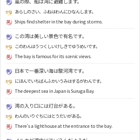
嵐の際、船は湾に避難します。
あらしのさい、ふねはわんにひなんします。
Ships find shelter in the bay during storms.
この湾は美しい景色で有名です。
このわんはうつくしいけしきでゆうめいです。
The bay is famous for its scenic views.
日本で一番深い海は駿河湾です。
にほんでいちばんふかいうみはするがわんです。
The deepest sea in Japan is Suruga Bay.
湾の入り口には灯台がある。
わんのいりぐちにはとうだいがある。
There’s a lighthouse at the entrance to the bay.