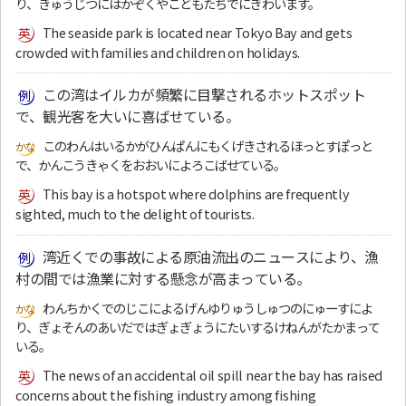
り、きゅうじつにはかぞくやこどもたちでにぎわいます。
The seaside park is located near Tokyo Bay and gets
crowded with families and children on holidays.
この湾はイルカが頻繁に目撃されるホットスポット
で、観光客を大いに喜ばせている。
このわんはいるかがひんぱんにもくげきされるほっとすぽっと
で、かんこうきゃくをおおいによろこばせている。
This bay is a hotspot where dolphins are frequently
sighted, much to the delight of tourists.
湾近くでの事故による原油流出のニュースにより、漁
村の間では漁業に対する懸念が高まっている。
わんちかくでのじこによるげんゆりゅうしゅつのにゅーすによ
り、ぎょそんのあいだではぎょぎょうにたいするけねんがたかまって
いる。
The news of an accidental oil spill near the bay has raised
concerns about the fishing industry among fishing