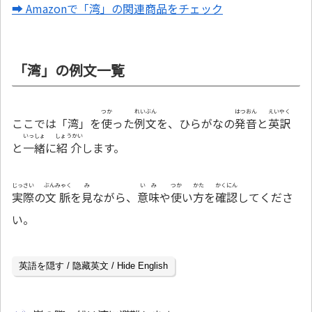
➡ Amazonで「湾」の関連商品をチェック
「湾」の例文一覧
つか
れいぶん
はつおん
えいやく
ここでは「湾」を
使
った
例文
を、ひらがなの
発音
と
英訳
いっしょ
しょうかい
と
一緒
に
紹介
します。
じっさい
ぶんみゃく
み
いみ
つか
かた
かくにん
実際
の
文脈
を
見
ながら、
意味
や
使
い
方
を
確認
してくださ
い。
英語を隠す / 隐藏英文 / Hide English