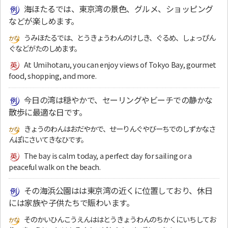
海ほたるでは、東京湾の景色、グルメ、ショッピング
などが楽しめます。
うみほたるでは、とうきょうわんのけしき、ぐるめ、しょっぴん
ぐなどがたのしめます。
At Umihotaru, you can enjoy views of Tokyo Bay, gourmet
food, shopping, and more.
今日の湾は穏やかで、セーリングやビーチでの静かな
散歩に最適な日です。
きょうのわんはおだやかで、せーりんぐやびーちでのしずかなさ
んぽにさいてきなひです。
The bay is calm today, a perfect day for sailing or a
peaceful walk on the beach.
その海浜公園はは東京湾の近くに位置しており、休日
には家族や子供たちで賑わいます。
そのかいひんこうえんははとうきょうわんのちかくにいちしてお