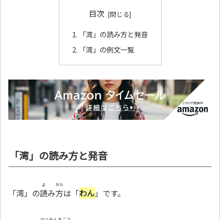
目次
「湾」の読み方と発音
「湾」の例文一覧
「湾」の読み方と発音
よ
かた
「湾」の
読
み
方
は「
わん
」です。
はつおんきごう