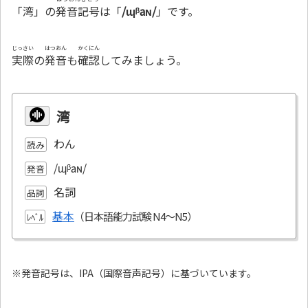
「湾」の
発音記号
は「
/ɰᵝaɴ/
」です。
じっさい
はつおん
かくにん
実際
の
発音
も
確認
してみましょう。
湾
わん
読み
/ɰᵝaɴ/
発音
名詞
品詞
基本
ﾚﾍﾞﾙ
※発音記号は、IPA（国際音声記号）に基づいています。