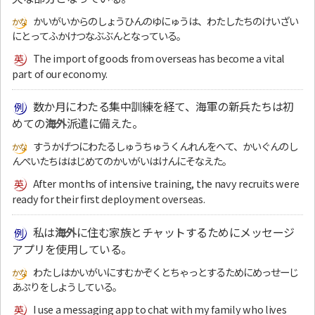
かいがいからのしょうひんのゆにゅうは、わたしたちのけいざい
にとってふかけつなぶぶんとなっている。
The import of goods from overseas has become a vital
part of our economy.
数か月にわたる集中訓練を経て、海軍の新兵たちは初
めての
海外
派遣に備えた。
すうかげつにわたるしゅうちゅうくんれんをへて、かいぐんのし
んぺいたちははじめてのかいがいはけんにそなえた。
After months of intensive training, the navy recruits were
ready for their first deployment overseas.
私は
海外
に住む家族とチャットするためにメッセージ
アプリを使用している。
わたしはかいがいにすむかぞくとちゃっとするためにめっせーじ
あぷりをしようしている。
I use a messaging app to chat with my family who lives