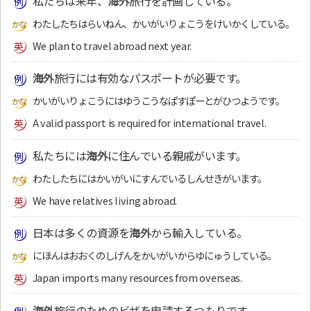
私たちは来年、
海外
旅行を計画している。
わたしたちはらいねん、かいがいりょこうをけいかくしている。
We plan to travel abroad next year.
海外
旅行には有効なパスポートが必要です。
かいがいりょこうにはゆうこうなぱすぽーとがひつようです。
A valid passport is required for international travel.
私たちには
海外
に住んでいる親戚がいます。
わたしたちにはかいがいにすんでいるしんせきがいます。
We have relatives living abroad.
日本は多くの資源を
海外
から輸入している。
にほんはおおくのしげんをかいがいからゆにゅうしている。
Japan imports many resources from overseas.
海外
旅行のためのビザを申請するつもりです。