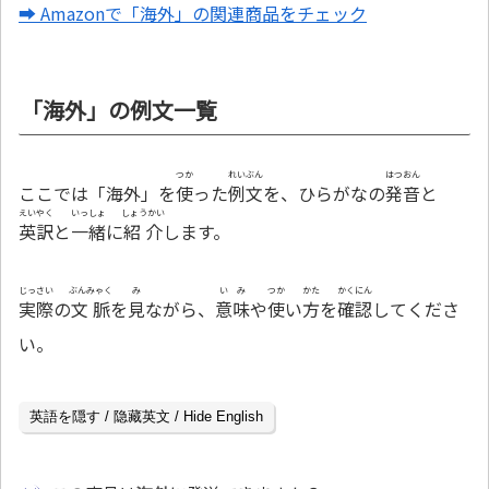
➡ Amazonで「海外」の関連商品をチェック
「海外」の例文一覧
つか
れいぶん
はつおん
ここでは「海外」を
使
った
例文
を、ひらがなの
発音
と
えいやく
いっしょ
しょうかい
英訳
と
一緒
に
紹介
します。
じっさい
ぶんみゃく
み
いみ
つか
かた
かくにん
実際
の
文脈
を
見
ながら、
意味
や
使
い
方
を
確認
してくださ
い。
英語を隠す / 隐藏英文 / Hide English