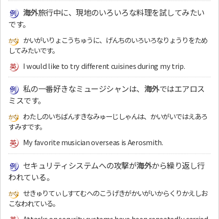
海外
旅行中に、現地のいろいろな料理を試してみたい
です。
かいがいりょこうちゅうに、げんちのいろいろなりょうりをため
してみたいです。
I would like to try different cuisines during my trip.
私の一番好きなミュージシャンは、
海外
ではエアロス
ミスです。
わたしのいちばんすきなみゅーじしゃんは、かいがいではえあろ
すみすです。
My favorite musician overseas is Aerosmith.
セキュリティシステムへの攻撃が
海外
から繰り返し行
われている。
せきゅりてぃしすてむへのこうげきがかいがいからくりかえしお
こなわれている。
Attacks on security systems have been repeatedly carried