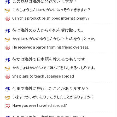
この商品は
海外
に発送できますか？
このしょうひんはかいがいにはっそうできますか？
Can this product be shipped internationally?
彼は
海外
の友人から小包を受け取った。
かれはかいがいのゆうじんからこづつみをうけとった。
He received a parcel from his friend overseas.
彼女は
海外
で日本語を教えるつもりです。
かのじょはかいがいでにほんごをおしえるつもりです。
She plans to teach Japanese abroad.
今まで
海外
に旅行したことがありますか？
いままでかいがいにりょこうしたことがありますか？
Have you ever traveled abroad?