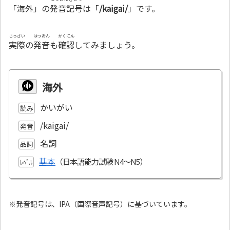
「海外」の
発音記号
は「
/kaigai/
」です。
じっさい
はつおん
かくにん
実際
の
発音
も
確認
してみましょう。
海外
かいがい
読み
/kaigai/
発音
名詞
品詞
基本
ﾚﾍﾞﾙ
※発音記号は、IPA（国際音声記号）に基づいています。