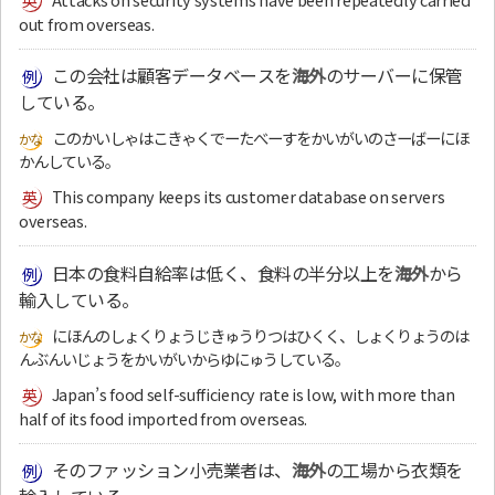
out from overseas.
この会社は顧客データベースを
海外
のサーバーに保管
している。
このかいしゃはこきゃくでーたべーすをかいがいのさーばーにほ
かんしている。
This company keeps its customer database on servers
overseas.
日本の食料自給率は低く、食料の半分以上を
海外
から
輸入している。
にほんのしょくりょうじきゅうりつはひくく、しょくりょうのは
んぶんいじょうをかいがいからゆにゅうしている。
Japan’s food self-sufficiency rate is low, with more than
half of its food imported from overseas.
そのファッション小売業者は、
海外
の工場から衣類を