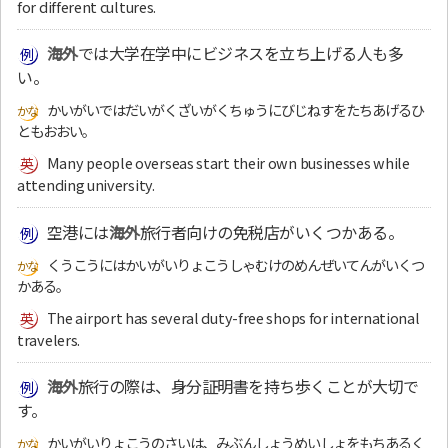
for different cultures.
海外
では大学在学中にビジネスを立ち上げる人も多
い。
かいがいではだいがくざいがくちゅうにびじねすをたちあげるひ
ともおおい。
Many people overseas start their own businesses while
attending university.
空港には
海外
旅行者向けの免税店がいくつかある。
くうこうにはかいがいりょこうしゃむけのめんぜいてんがいくつ
かある。
The airport has several duty-free shops for international
travelers.
海外
旅行の際は、身分証明書を持ち歩くことが大切で
す。
かいがいりょこうのさいは、みぶんしょうめいしょをもちあるく