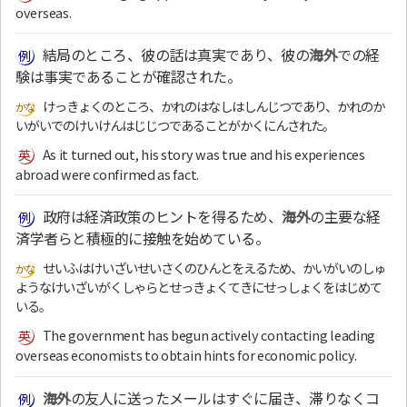
overseas.
結局のところ、彼の話は真実であり、彼の
海外
での経
験は事実であることが確認された。
けっきょくのところ、かれのはなしはしんじつであり、かれのか
いがいでのけいけんはじじつであることがかくにんされた。
As it turned out, his story was true and his experiences
abroad were confirmed as fact.
政府は経済政策のヒントを得るため、
海外
の主要な経
済学者らと積極的に接触を始めている。
せいふはけいざいせいさくのひんとをえるため、かいがいのしゅ
ようなけいざいがくしゃらとせっきょくてきにせっしょくをはじめて
いる。
The government has begun actively contacting leading
overseas economists to obtain hints for economic policy.
海外
の友人に送ったメールはすぐに届き、滞りなくコ