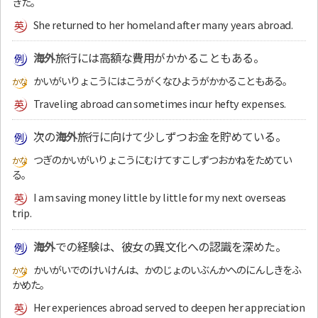
きた。
She returned to her homeland after many years abroad.
海外
旅行には高額な費用がかかることもある。
かいがいりょこうにはこうがくなひようがかかることもある。
Traveling abroad can sometimes incur hefty expenses.
次の
海外
旅行に向けて少しずつお金を貯めている。
つぎのかいがいりょこうにむけてすこしずつおかねをためてい
る。
I am saving money little by little for my next overseas
trip.
海外
での経験は、彼女の異文化への認識を深めた。
かいがいでのけいけんは、かのじょのいぶんかへのにんしきをふ
かめた。
Her experiences abroad served to deepen her appreciation