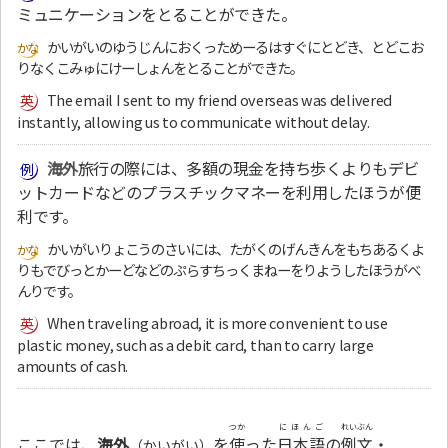
ミュニケーションをとることができた。
かいがいのゆうじんにおくっためーるはすぐにとどき、とどこお
りなくこみゅにけーしょんをとることができた。
The email I sent to my friend overseas was delivered
instantly, allowing us to communicate without delay.
海外
旅行の際には、多額の現金を持ち歩くよりもデビ
ットカードなどのプラスチックマネーを利用したほうが便
利です。
かいがいりょこうのさいには、たがくのげんきんをもちあるくよ
りもでびっとかーどなどのぷらすちっくまねーをりようしたほうがべ
んりです。
When traveling abroad, it is more convenient to use
plastic money, such as a debit card, than to carry large
amounts of cash.
つか
にほんご
れいぶん
ここでは、
海外
を
使
った
日本語
の
例文
・
（かいがい）