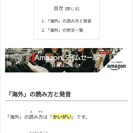
目次
「海外」の読み方と発音
「海外」の例文一覧
「海外」の読み方と発音
よ
かた
「海外」の
読
み
方
は「
かいがい
」です。
はつおんきごう