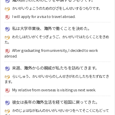
かいがいりょこうのためのびざをしんせいするつもりです。
I will apply for a visa to travel abroad.
私は大学卒業後、
海外
で働くことを決めた。
わたしはだいがくそつぎょうご、かいがいではたらくことをきめ
た。
After graduating from university, I decided to work
abroad.
来週、
海外
からの親戚が私たちを訪ねてきます。
らいしゅう、かいがいからのしんせきがわたしたちをたずねてき
ます。
My relative from overseas is visiting us next week.
彼女は長年の
海外
生活を経て祖国に戻ってきた。
かのじょはながねんのかいがいせいかつをへてそこくにもどって