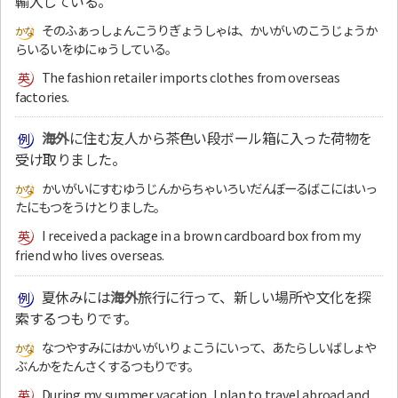
輸入している。
そのふぁっしょんこうりぎょうしゃは、かいがいのこうじょうか
らいるいをゆにゅうしている。
The fashion retailer imports clothes from overseas
factories.
海外
に住む友人から茶色い段ボール箱に入った荷物を
受け取りました。
かいがいにすむゆうじんからちゃいろいだんぼーるばこにはいっ
たにもつをうけとりました。
I received a package in a brown cardboard box from my
friend who lives overseas.
夏休みには
海外
旅行に行って、新しい場所や文化を探
索するつもりです。
なつやすみにはかいがいりょこうにいって、あたらしいばしょや
ぶんかをたんさくするつもりです。
During my summer vacation, I plan to travel abroad and