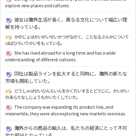
explore new places and cultures.
彼女は
海外
生活が長く、異なる文化について幅広い理
解を持っている。
かのじょはかいがいせいかつがながく、ことなるぶんかについて
はばひろいりかいをもっている。
She has lived abroad for a long time and has a wide
understanding of different cultures.
同社は製品ラインを拡大すると同時に、
海外
の新たな
市場も開拓していた。
どうしゃはせいひんらいんをかくだいするとどうじに、かいがい
のあらたなしじょうもかいたくしていた。
The company was expanding its product line, and
meanwhile, they were also exploring new markets overseas.
海外
からの商品の輸入は、私たちの経済にとって不可
欠な部分となっている。