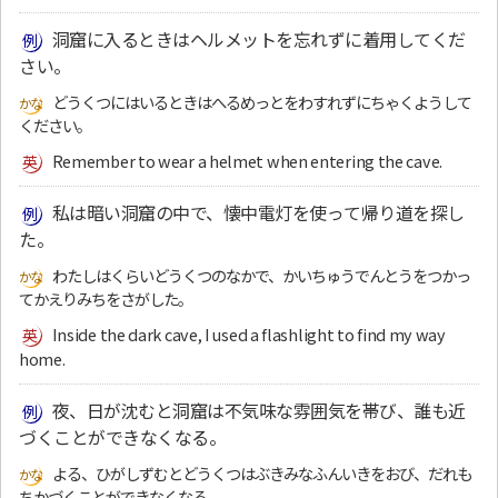
洞窟に入るときはヘルメットを忘れずに着用してくだ
さい。
どうくつにはいるときはへるめっとをわすれずにちゃくようして
ください。
Remember to wear a helmet when entering the cave.
私は暗い洞窟の中で、懐中電灯を使って帰り道を探し
た。
わたしはくらいどうくつのなかで、かいちゅうでんとうをつかっ
てかえりみちをさがした。
Inside the dark cave, I used a flashlight to find my way
home.
夜、日が沈むと洞窟は不気味な雰囲気を帯び、誰も近
づくことができなくなる。
よる、ひがしずむとどうくつはぶきみなふんいきをおび、だれも
ちかづくことができなくなる。