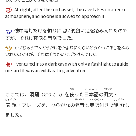
At night, after the sun has set, the cave takes on an eerie
atmosphere, and no one is allowed to approach it.
懐中電灯だけを頼りに暗い洞窟に足を踏み入れたので
すが、それは爽快な冒険でした。
かいちゅうでんとうだけをたよりにくらいどうくつにあしをふみ
いれたのですが、それはそうかいなぼうけんでした。
I ventured into a dark cave with only a flashlight to guide
me, and it was an exhilarating adventure.
つか
にほんご
れいぶん
ここでは、
洞窟
を
使
った
日本語
の
例文
・
（どうくつ）
ひょうげん
はつおん
えいやく
つ
しょうかい
表現
・フレーズを、ひらがなの
発音
と
英訳
付
きで
紹介
し
ました。