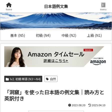
日本語例文集
home
menu
基本 (N5)
初級 (N4)
中級 (N2)
上級 (N1)
lv2. 初級単語 (N3～N4)
自然
「洞窟」を使った日本語の例文集｜読み方と
英訳付き
2023.08.20
2025.04.10