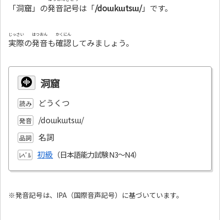
「洞窟」の
発音記号
は「
/doɯkɯtsɯ/
」です。
じっさい
はつおん
かくにん
実際
の
発音
も
確認
してみましょう。
洞窟
どうくつ
読み
/doɯkɯtsɯ/
発音
名詞
品詞
初級
ﾚﾍﾞﾙ
※発音記号は、IPA（国際音声記号）に基づいています。