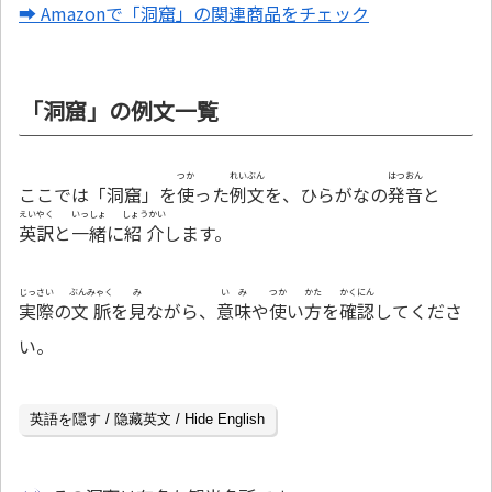
➡ Amazonで「洞窟」の関連商品をチェック
「洞窟」の例文一覧
つか
れいぶん
はつおん
ここでは「洞窟」を
使
った
例文
を、ひらがなの
発音
と
えいやく
いっしょ
しょうかい
英訳
と
一緒
に
紹介
します。
じっさい
ぶんみゃく
み
いみ
つか
かた
かくにん
実際
の
文脈
を
見
ながら、
意味
や
使
い
方
を
確認
してくださ
い。
英語を隠す / 隐藏英文 / Hide English