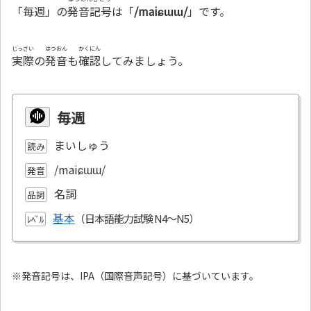
「毎週」の
発音記号
は「
/maiɕɯɯ/
」です。
じっさい
はつおん
かくにん
実際
の
発音
も
確認
してみましょう。
毎週
まいしゅう
読み
/maiɕɯɯ/
発音
名詞
品詞
基本
ﾚﾍﾞﾙ
※発音記号は、IPA（国際音声記号）に基づいています。