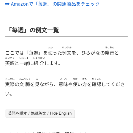
➡ Amazonで「毎週」の関連商品をチェック
「毎週」の例文一覧
つか
れいぶん
はつおん
ここでは「毎週」を
使
った
例文
を、ひらがなの
発音
と
えいやく
いっしょ
しょうかい
英訳
と
一緒
に
紹介
します。
じっさい
ぶんみゃく
み
いみ
つか
かた
かくにん
実際
の
文脈
を
見
ながら、
意味
や
使
い
方
を
確認
してくださ
い。
英語を隠す / 隐藏英文 / Hide English