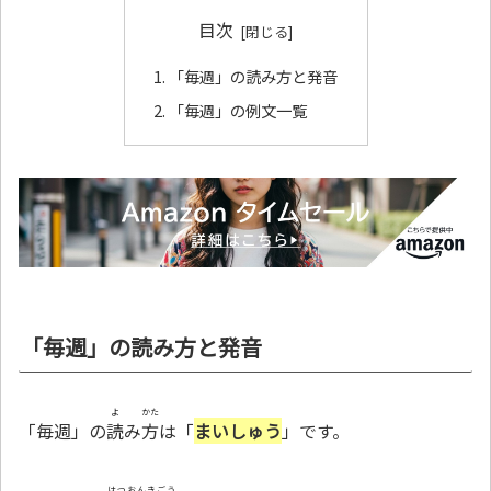
目次
「毎週」の読み方と発音
「毎週」の例文一覧
「毎週」の読み方と発音
よ
かた
「毎週」の
読
み
方
は「
まいしゅう
」です。
はつおんきごう