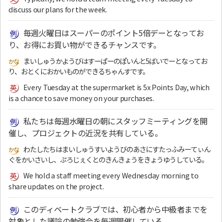
discuss our plans for the week.
毎週火曜日はスーパーのポイント5倍デーとなってお
り、お得にお買い物ができるチャンスです。
まいしゅうかようびはすーぱーのぽいんと5ばいでーとなってお
り、おとくにおかいものができるちゃんすです。
Every Tuesday at the supermarket is 5x Points Day, which
is a chance to save money on your purchases.
私たちは毎週水曜日の朝にスタッフミーティングを開
催し、プロジェクトの近況を共有している。
わたしたちはまいしゅうすいようびのあさにすたっふみーてぃん
ぐをかいさいし、ぷろじぇくとのきんきょうをきょうゆうしている。
We hold a staff meeting every Wednesday morning to
share updates on the project.
このディベートクラブでは、初心者から中級者までを
対象とした議論の勉強会を毎週開催している。