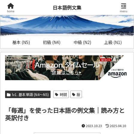
日本語例文集
home
menu
基本 (N5)
初級 (N4)
中級 (N2)
上級 (N1)
lv1. 基本単語 (N4～N5)
時間
暦
「毎週」を使った日本語の例文集｜読み方と
英訳付き
2023.10.23
2025.04.10