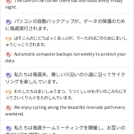
The cafe on the corner there has live music every Friday
night.
パソコンの自動バックアップが、データの保護のため
に毎週実行されます。
ぱそこんのじどうばっくあっぷが、でーたのほごのためにまいし
ゅうじっこうされます。
Automatic computer backups run weekly to protect your
data.
私たちは毎週末、美しい川沿いの小道に沿ってサイク
リングを楽しんでいます。
わたしたちはまいしゅうまつ、うつくしいかわぞいのこみちにそ
ってさいくりんぐをたのしんでいます。
We enjoy cycling along the beautiful riverside path every
weekend.
私たちは毎週チームミーティングを開催し、お互いの