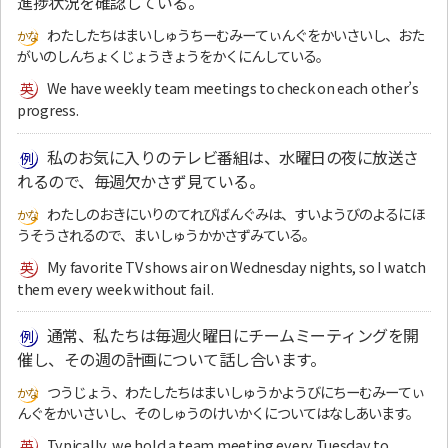
進捗状況を確認している。
わたしたちはまいしゅうちーむみーてぃんぐをかいさいし、おた
がいのしんちょくじょうきょうをかくにんしている。
We have weekly team meetings to check on each other’s
progress.
私のお気に入りのテレビ番組は、水曜日の夜に放送さ
れるので、毎週欠かさず見ている。
わたしのおきにいりのてれびばんぐみは、すいようびのよるにほ
うそうされるので、まいしゅうかかさずみている。
My favorite TV shows air on Wednesday nights, so I watch
them every week without fail.
通常、私たちは毎週火曜日にチームミーティングを開
催し、その週の計画について話し合います。
つうじょう、わたしたちはまいしゅうかようびにちーむみーてぃ
んぐをかいさいし、そのしゅうのけいかくについてはなしあいます。
Typically, we hold a team meeting every Tuesday to