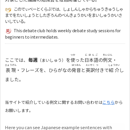
このでぃべーとくらぶでは、しょしんしゃからちゅうきゅうしゃ
までをたいしょうとしたぎろんのべんきょうかいをまいしゅうかいさ
いしている。
This debate club holds weekly debate study sessions for
beginners to intermediates.
つか
にほんご
れいぶん
ここでは、
毎週
を
使
った
日本語
の
例文
・
（まいしゅう）
ひょうげん
はつおん
えいやく
つ
しょうかい
表現
・フレーズを、ひらがなの
発音
と
英訳
付
きで
紹介
し
ました。
当サイトで紹介している例文に関するお問い合わせは
こちら
から
お願いします。
Here you can see Japanese example sentences with