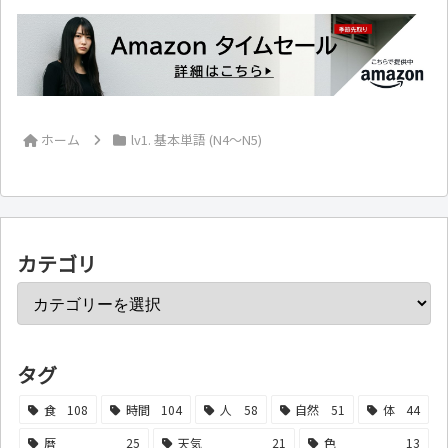
ホーム
lv1. 基本単語 (N4～N5)
カテゴリ
タグ
食
108
時間
104
人
58
自然
51
体
44
暦
25
天気
21
色
13